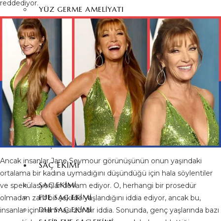
reddediyor.
YÜZ GERME AMELIYATI
ALIN DARALTMA
PIEZO BURUN AMELIYATI
FOX EYES
GÖZ KAPAĞI ESTETIĞI
BIŞEKTOMI
BURUN UCU KALDIRMA
MEZOTERAPI
KEPÇE KULAK ESTETIĞI
YÜZ YAĞ ENJEKSIYONU
ALIN GERME ESTETIĞI
KAŞ KALDIRMA
Ancak insanlar Jane Seymour görünüşünün onun yaşındaki
SAÇ EKIMI
ortalama bir kadına uymadığını düşündüğü için hala söylentiler
SAÇ EKIMI
ve spekülasyonlar devam ediyor. O, herhangi bir prosedür
FUE SAÇ EKIMI
olmadan zarif bir şekilde yaşlandığını iddia ediyor, ancak bu,
DHI SAÇ EKIMI
insanlar için inanması zor bir iddia. Sonunda, genç yaşlarında bazı