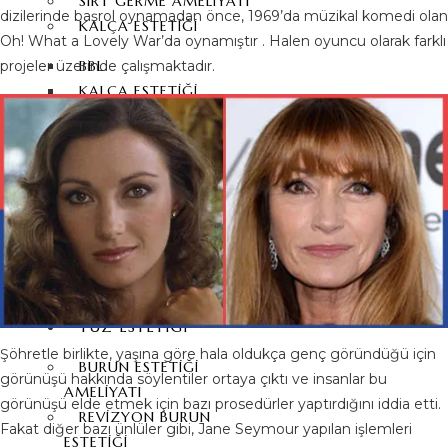
SIRT GERME AMELIYATI
dizilerinde başrol oynamadan önce, 1969’da müzikal komedi olan
KALÇA ESTETIĞI
Oh! What a Lovely War’da oynamıştır . Halen oyuncu olarak farklı
BBL
projeler üzerinde çalışmaktadır.
KALÇA ESTETIĞI
KALÇA YAĞ ENJEKSIYONU
VAJINA ESTETIĞI
VAJINA DARALTMA
ESTETIĞI
LABIUM KÜÇÜLTME
KIZLIK ZARI DIKIMI
YÜZ ESTETIĞI
Şöhretle birlikte, yaşına göre hala oldukça genç göründüğü için
BURUN ESTETIĞI
görünüşü hakkında söylentiler ortaya çıktı ve insanlar bu
AMELIYATI
görünüşü elde etmek için bazı prosedürler yaptırdığını iddia etti.
REVIZYON BURUN
Fakat diğer bazı ünlüler gibi, Jane Seymour yapılan işlemleri
ESTETIĞI