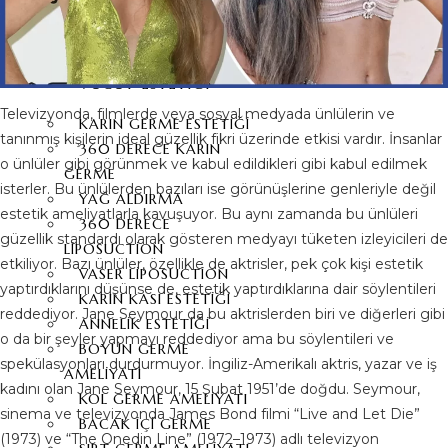
GÖĞÜS BAŞI
ÇÖKÜKLÜĞÜ
VÜCUT ESTETIĞI
Televizyonda, filmlerde veya sosyal medyada ünlülerin ve
KARIN GERME ESTETIĞI
tanınmış kişilerin ideal güzellik fikri üzerinde etkisi vardır. İnsanlar
360 DERECE KARIN
o ünlüler gibi görünmek ve kabul edildikleri gibi kabul edilmek
GERME
isterler. Bu ünlülerden bazıları ise görünüşlerine genleriyle değil
YAĞ ALDIRMA
estetik ameliyatlarla kavuşuyor. Bu aynı zamanda bu ünlüleri
360 DERECE
güzellik standardı olarak gösteren medyayı tüketen izleyicileri de
LIPOSUCTION
etkiliyor. Bazı ünlüler, özellikle de aktrisler, pek çok kişi estetik
VASER LIPOSUCTION
yaptırdıklarını düşünse de, estetik yaptırdıklarına dair söylentileri
KARIN KASI ESTETIĞI
reddediyor. Jane Seymour da bu aktrislerden biri ve diğerleri gibi
ANNELIK ESTETIĞI
o da bir şeyler yapmayı reddediyor ama bu söylentileri ve
BOYUN GERME
spekülasyonları durdurmuyor. İngiliz-Amerikalı aktris, yazar ve iş
AMELIYATI
kadını olan Jane Seymour, 15 Şubat 1951’de doğdu. Seymour,
KOL GERME AMELIYATI
sinema ve televizyonda James Bond filmi “Live and Let Die”
BACAK İÇI GERME
(1973) ve “The Onedin Line” (1972–1973) adlı televizyon