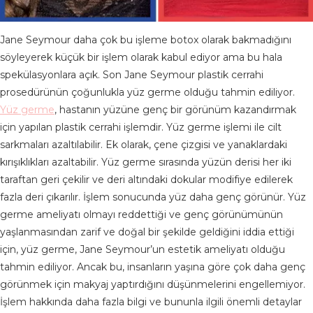
Jane Seymour daha çok bu işleme botox olarak bakmadığını
söyleyerek küçük bir işlem olarak kabul ediyor ama bu hala
spekülasyonlara açık. Son Jane Seymour plastik cerrahi
prosedürünün çoğunlukla yüz germe olduğu tahmin ediliyor.
Yüz germe
, hastanın yüzüne genç bir görünüm kazandırmak
için yapılan plastik cerrahi işlemdir. Yüz germe işlemi ile cilt
sarkmaları azaltılabilir. Ek olarak, çene çizgisi ve yanaklardaki
kırışıklıkları azaltabilir. Yüz germe sırasında yüzün derisi her iki
taraftan geri çekilir ve deri altındaki dokular modifiye edilerek
fazla deri çıkarılır. İşlem sonucunda yüz daha genç görünür. Yüz
germe ameliyatı olmayı reddettiği ve genç görünümünün
yaşlanmasından zarif ve doğal bir şekilde geldiğini iddia ettiği
için, yüz germe, Jane Seymour’un estetik ameliyatı olduğu
tahmin ediliyor. Ancak bu, insanların yaşına göre çok daha genç
görünmek için makyaj yaptırdığını düşünmelerini engellemiyor.
İşlem hakkında daha fazla bilgi ve bununla ilgili önemli detaylar