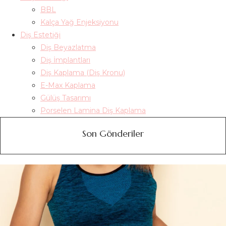
BBL
Kalça Yağ Enjeksiyonu
Diş Estetiği
Diş Beyazlatma
Diş İmplantları
Diş Kaplama (Diş Kronu)
E-Max Kaplama
Gülüş Tasarımı
Porselen Lamina Diş Kaplama
Son Gönderiler