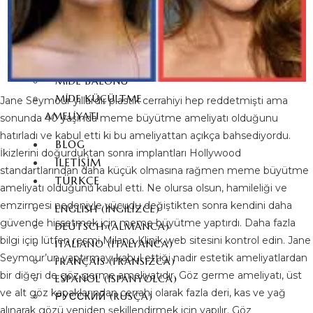
E-MAX KAPLAMA
OBEZİTE TEDAVİSİ
TÜP MIDE AMELIYATI
MIDE BALONU
MIDE KÜÇÜLTME
Jane Seymour yıllardır plastik cerrahiyi hep reddetmişti ama
AMELIYATI
sonunda 40 yaşında meme büyütme ameliyatı olduğunu
hatırladı ve kabul etti ki bu ameliyattan açıkça bahsediyordu.
BLOG
İkizlerini doğurduktan sonra implantları Hollywood
İLETIŞIM
standartlarından daha küçük olmasına rağmen meme büyütme
TÜRKÇE
ameliyatı olduğunu kabul etti. Ne olursa olsun, hamileliği ve
emzirmesi nedeniyle vücudu değiştikten sonra kendini daha
ENGLISH
(
İNGILIZCE
)
güvende hissetmek için meme büyütme yaptırdı. Daha fazla
DEUTSCH
(
ALMANCA
)
bilgi için lütfen resmi Milano Klinik web sitesini kontrol edin. Jane
ITALIANO
(
İTALYANCA
)
Seymour’un yaptırmayı kabul ettiği nadir estetik ameliyatlardan
FRANÇAIS
(
FRANSIZCA
)
bir diğeri de göz germe ameliyatıdır. Göz germe ameliyatı, üst
ESPAÑOL
(
İSPANYOLCA
)
ve alt göz kapaklarından cerrahi olarak fazla deri, kas ve yağ
РУССКИЙ
(
RUSÇA
)
alınarak gözü yeniden şekillendirmek için yapılır. Göz