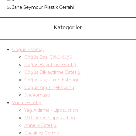
Jane Seymour Plastik Cerrahi
Kategoriler
Göğüs Estetiği
Göğüs Başı Çöküklüğü
Göğüs Büyütme Estetiği
Göğüs Dikleştirme Estetiği
Göğüs Küçültme Estetiği
Göğüs Yağ Enjeksiyonu
Jinekomasti
Vücut Estetiği
Yağ Aldırma / Liposuction
360 Derece Liposuction
Annelik Estetiği
Bacak İçi Germe