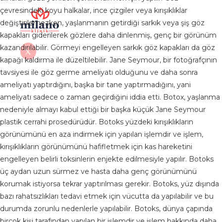
çevresindeki koyu halkalar, ince çizgiler veya kırışıklıklar
değiştirilemezken, yaşlanmanın getirdiği sarkık veya şiş göz
kapakları giderilerek gözlere daha dinlenmiş, genç bir görünüm
kazandırılabilir. Görmeyi engelleyen sarkık göz kapakları da göz
X
kapağı kaldırma ile düzeltilebilir. Jane Seymour, bir fotoğrafçının
tavsiyesi ile göz germe ameliyatı olduğunu ve daha sonra
ameliyatı yaptırdığını, başka bir tane yaptırmadığını, yani
ameliyatı sadece o zaman geçirdiğini iddia etti. Botox, yaşlanma
nedeniyle almayı kabul ettiği bir başka küçük Jane Seymour
plastik cerrahi prosedürüdür. Botoks yüzdeki kırışıklıkların
görünümünü en aza indirmek için yapılan işlemdir ve işlem,
kırışıklıkların görünümünü hafifletmek için kas hareketini
engelleyen belirli toksinlerin enjekte edilmesiyle yapılır. Botoks
üç aydan uzun sürmez ve hasta daha genç görünümünü
korumak istiyorsa tekrar yaptırılması gerekir. Botoks, yüz dışında
bazı rahatsızlıkları tedavi etmek için vücutta da yapılabilir ve bu
durumda zorunlu nedenlerle yapılabilir. Botoks, dünya çapında
birçok kişi tarafından yapılan bir işlemdir ve işlem hakkında daha