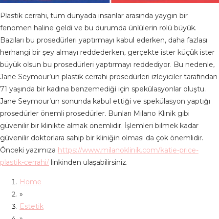
Plastik cerrahi, tüm dünyada insanlar arasında yaygın bir
fenomen haline geldi ve bu durumda ünlülerin rolü büyük.
Bazıları bu prosedürleri yaptırmayı kabul ederken, daha fazlası
herhangi bir şey almayı reddederken, gerçekte ister küçük ister
büyük olsun bu prosedürleri yaptırmayı reddediyor. Bu nedenle,
Jane Seymour’un plastik cerrahi prosedürleri izleyiciler tarafından
71 yaşında bir kadına benzemediği için spekülasyonlar oluştu.
Jane Seymour’un sonunda kabul ettiği ve spekülasyon yaptığı
prosedürler önemli prosedürler. Bunları Milano Klinik gibi
güvenilir bir klinikte almak önemlidir. İşlemleri bilmek kadar
güvenilir doktorlara sahip bir kliniğin olması da çok önemlidir.
Önceki yazımıza
https://www.milanoklinik.com/katie-price-
plastik-cerrahi/
linkinden ulaşabilirsiniz.
Home
»
Estetik
»