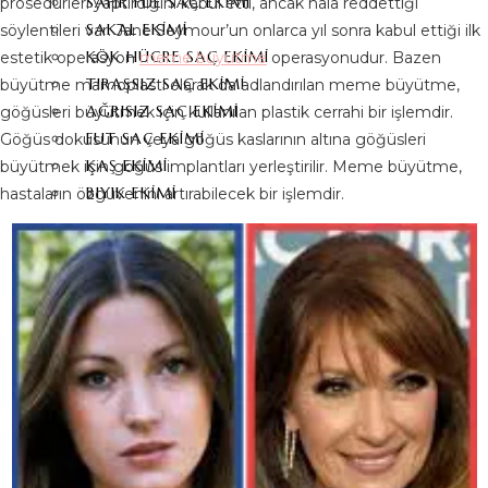
SAFIR FUE SAÇ EKIMI
prosedürleri yaptırdığını kabul etti, ancak hala reddettiği
SAKAL EKIMI
söylentileri var. Jane Seymour’un onlarca yıl sonra kabul ettiği ilk
KÖK HÜCRE SAÇ EKIMI
estetik operasyon
meme büyütme
operasyonudur. Bazen
TIRAŞSIZ SAÇ EKIMI
büyütme mamoplasti olarak da adlandırılan meme büyütme,
AĞRISIZ SAÇ EKIMI
göğüsleri büyütmek için kullanılan plastik cerrahi bir işlemdir.
FUT SAÇ EKIMI
Göğüs dokusunun veya göğüs kaslarının altına göğüsleri
KAŞ EKIMI
büyütmek için göğüs implantları yerleştirilir. Meme büyütme,
BIYIK EKIMI
hastaların özgüvenini artırabilecek bir işlemdir.
DIŞ ESTETIĞI
HOLLYWOOD GÜLÜŞÜ
ZIRKONYUM DIŞ
KAPLAMA
LAMINA DIŞ KAPLAMA
PORSELEN DIŞ KAPLAMA
DIŞ KAPLAMA
DIŞ İMPLANTLARI
DIŞ BEYAZLATMA