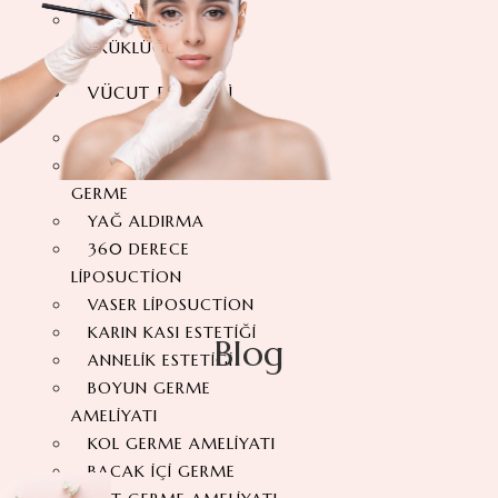
GÖĞÜS BAŞI
ÇÖKÜKLÜĞÜ
VÜCUT ESTETIĞI
KARIN GERME ESTETIĞI
360 DERECE KARIN
GERME
YAĞ ALDIRMA
360 DERECE
LIPOSUCTION
VASER LIPOSUCTION
KARIN KASI ESTETIĞI
Blog
ANNELIK ESTETIĞI
BOYUN GERME
AMELIYATI
KOL GERME AMELIYATI
BACAK İÇI GERME