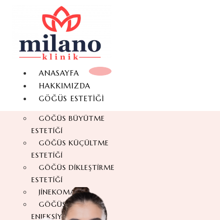
ANASAYFA
HAKKIMIZDA
GÖĞÜS ESTETIĞI
GÖĞÜS BÜYÜTME
ESTETIĞI
GÖĞÜS KÜÇÜLTME
ESTETIĞI
GÖĞÜS DIKLEŞTIRME
ESTETIĞI
JINEKOMASTI
GÖĞÜS YAĞ
ENJEKSIYONU