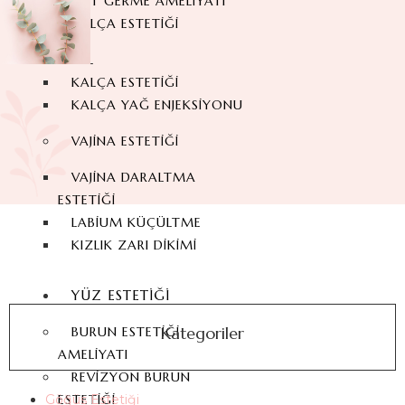
SIRT GERME AMELIYATI
KALÇA ESTETIĞI
BBL
KALÇA ESTETIĞI
KALÇA YAĞ ENJEKSIYONU
VAJINA ESTETIĞI
VAJINA DARALTMA
ESTETIĞI
LABIUM KÜÇÜLTME
KIZLIK ZARI DIKIMI
YÜZ ESTETIĞI
Kategoriler
BURUN ESTETIĞI
AMELIYATI
REVIZYON BURUN
ESTETIĞI
Göğüs Estetiği