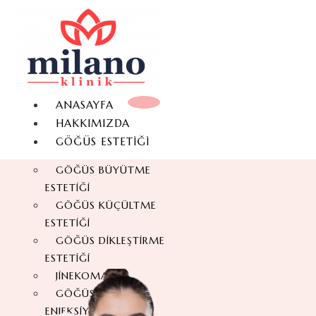
ANASAYFA
HAKKIMIZDA
GÖĞÜS ESTETIĞI
GÖĞÜS BÜYÜTME
ESTETIĞI
GÖĞÜS KÜÇÜLTME
ESTETIĞI
GÖĞÜS DIKLEŞTIRME
ESTETIĞI
JINEKOMASTI
GÖĞÜS YAĞ
ENJEKSIYONU