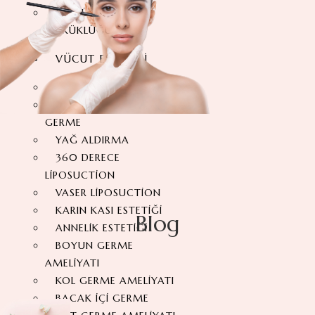
GÖĞÜS BAŞI
ÇÖKÜKLÜĞÜ
VÜCUT ESTETIĞI
KARIN GERME ESTETIĞI
360 DERECE KARIN
GERME
YAĞ ALDIRMA
360 DERECE
LIPOSUCTION
VASER LIPOSUCTION
KARIN KASI ESTETIĞI
Blog
ANNELIK ESTETIĞI
BOYUN GERME
AMELIYATI
KOL GERME AMELIYATI
BACAK İÇI GERME