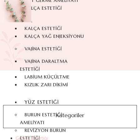
SIRT GERME AMELIYATI
KALÇA ESTETIĞI
BBL
KALÇA ESTETIĞI
KALÇA YAĞ ENJEKSIYONU
VAJINA ESTETIĞI
VAJINA DARALTMA
ESTETIĞI
LABIUM KÜÇÜLTME
KIZLIK ZARI DIKIMI
YÜZ ESTETIĞI
Kategoriler
BURUN ESTETIĞI
AMELIYATI
REVIZYON BURUN
ESTETIĞI
Göğüs Estetiği