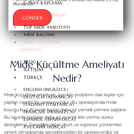
E-MAX KAPLAMA
olursunuz.
OBEZİTE TEDAVİSİ
GÖNDER
TÜP MIDE AMELIYATI
MIDE BALONU
MIDE KÜÇÜLTME
AMELIYATI
Mide Küçültme Ameliyatı
BLOG
İLETIŞIM
Nedir?
TÜRKÇE
ENGLISH
(
İNGILIZCE
)
Mide küçültme ameliyatı, aşırı kilo problemi olan kişiler için
DEUTSCH
(
ALMANCA
)
yapılan cerrahi bir operasyondur. Bu operasyonda mide
ITALIANO
(
İTALYANCA
)
boyutu küçültülerek kişinin daha az yemek yemesi sağlanır.
FRANÇAIS
(
FRANSIZCA
)
Bu sayede hastalar daha az yiyerek kilo verme süreci
ESPAÑOL
(
İSPANYOLCA
)
desteklenir. Genellikle diğer diyet ve egzersiz yöntemleri
РУССКИЙ
(
RUSÇA
)
yeterli olmadığında gerçekleştirilen bir operasyondur ve