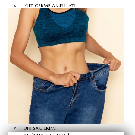
YÜZ GERME AMELIYATI
ALIN DARALTMA
PIEZO BURUN AMELIYATI
FOX EYES
GÖZ KAPAĞI ESTETIĞI
BIŞEKTOMI
BURUN UCU KALDIRMA
MEZOTERAPI
KEPÇE KULAK ESTETIĞI
YÜZ YAĞ ENJEKSIYONU
ALIN GERME ESTETIĞI
KAŞ KALDIRMA
SAÇ EKIMI
SAÇ EKIMI
FUE SAÇ EKIMI
DHI SAÇ EKIMI