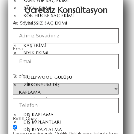
SAFIR FUE SAÇ EKIMI
Ücretsiz Konsültasyon
SAKAL EKIMI
KÖK HÜCRE SAÇ EKIMI
Ad-Soyad
TIRAŞSIZ SAÇ EKIMI
AĞRISIZ SAÇ EKIMI
FUT SAÇ EKIMI
KAŞ EKIMI
Email
BIYIK EKIMI
DIŞ ESTETIĞI
Telefon
HOLLYWOOD GÜLÜŞÜ
ZIRKONYUM DIŞ
KAPLAMA
LAMINA DIŞ KAPLAMA
PORSELEN DIŞ KAPLAMA
DIŞ KAPLAMA
KVKK Onay
DIŞ İMPLANTLARI
DIŞ BEYAZLATMA
Formu göndererek, Gizlilik Politikamızı kabul etmiş