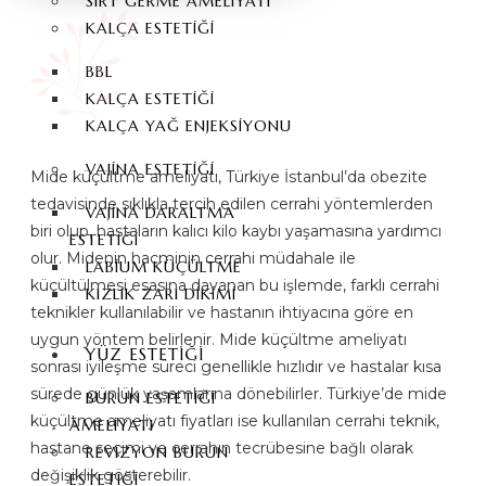
SIRT GERME AMELIYATI
KALÇA ESTETIĞI
BBL
KALÇA ESTETIĞI
KALÇA YAĞ ENJEKSIYONU
VAJINA ESTETIĞI
Mide küçültme ameliyatı, Türkiye İstanbul’da obezite
tedavisinde sıklıkla tercih edilen cerrahi yöntemlerden
VAJINA DARALTMA
biri olup, hastaların kalıcı kilo kaybı yaşamasına yardımcı
ESTETIĞI
olur. Midenin hacminin cerrahi müdahale ile
LABIUM KÜÇÜLTME
küçültülmesi esasına dayanan bu işlemde, farklı cerrahi
KIZLIK ZARI DIKIMI
teknikler kullanılabilir ve hastanın ihtiyacına göre en
uygun yöntem belirlenir. Mide küçültme ameliyatı
YÜZ ESTETIĞI
sonrası iyileşme süreci genellikle hızlıdır ve hastalar kısa
sürede günlük yaşamlarına dönebilirler. Türkiye’de mide
BURUN ESTETIĞI
küçültme ameliyatı fiyatları ise kullanılan cerrahi teknik,
AMELIYATI
hastane seçimi ve cerrahın tecrübesine bağlı olarak
REVIZYON BURUN
değişiklik gösterebilir.
ESTETIĞI