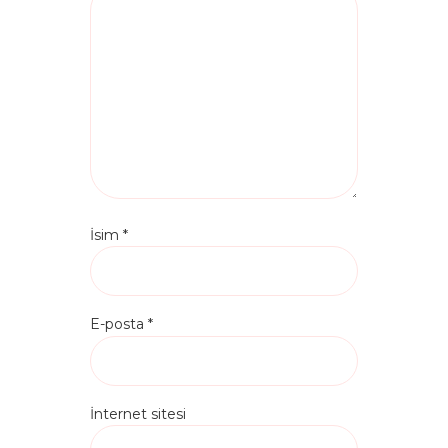
İsim
*
E-posta
*
İnternet sitesi