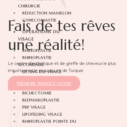
CHIRURGIE
RÉDUCTION MAMELON
Fais de tes rêves
GYNECOMASTIE
OPÉRATIONS DU
une réalité!
VISAGE
RHINOPLASTIE
RHINOPLASTIE
Le centre d’esthétique et de greffe de cheveux le plus
SECONDAIRE
important et le plus réputé de Turquie
LIFTING DU VISAGE
RÉDUCTION DU FRONT
PRENDRE RENDEZ-VOUS!
FOX EYES
BICHECTOMIE
BLEPHAROPLASTIE
PRP VISAGE
LIPOFILLING VISAGE
RHINOPLASTIE POINTE DU