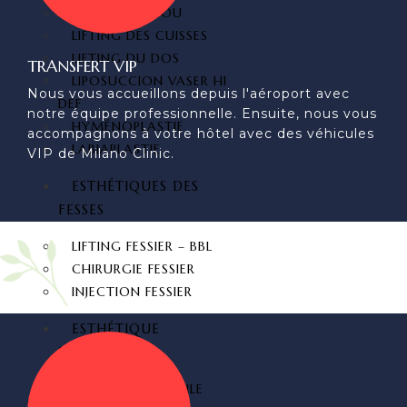
LIFTING DU COU
LIFTING DES CUISSES
LIFTING DU DOS
TRANSFERT VIP
LIPOSUCCION VASER HI
Nous vous accueillons depuis l'aéroport avec
DEF
notre équipe professionnelle. Ensuite, nous vous
HYMÉNOPLASTIE
accompagnons à votre hôtel avec des véhicules
LABIAPLASTIE
VIP de Milano Clinic.
ESTHÉTIQUES DES
FESSES
LIFTING FESSIER – BBL
CHIRURGIE FESSIER
INJECTION FESSIER
ESTHÉTIQUE
DENTAIRE
HOLLYWOOD SMILE