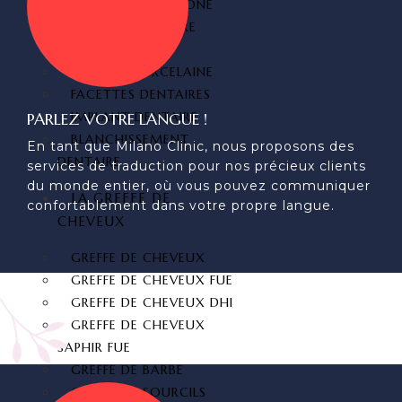
COURONNE ZIRCONE
FACETTE DENTAIRE
STRATIFIÉ
DENT EN PORCELAINE
FACETTES DENTAIRES
IMPLANT DENTAIRE
PARLEZ VOTRE LANGUE !
BLANCHISSEMENT
En tant que Milano Clinic, nous proposons des
DENTAIRE
services de traduction pour nos précieux clients
du monde entier, où vous pouvez communiquer
LA GREFFE DE
confortablement dans votre propre langue.
CHEVEUX
GREFFE DE CHEVEUX
GREFFE DE CHEVEUX FUE
GREFFE DE CHEVEUX DHI
GREFFE DE CHEVEUX
SAPHIR FUE
GREFFE DE BARBE
GREFFE DE SOURCILS