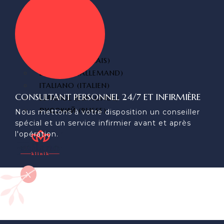
CONTACT
FRANÇAIS
TÜRKÇE
(
TURC
)
ENGLISH
(
ANGLAIS
)
DEUTSCH
(
ALLEMAND
)
ITALIANO
(
ITALIEN
)
CONSULTANT PERSONNEL 24/7 ET INFIRMIÈRE
ESPAÑOL
(
ESPAGNOL
)
РУССКИЙ
(
RUSSE
)
Nous mettons à votre disposition un conseiller
spécial et un service infirmier avant et après
l'opération.
X