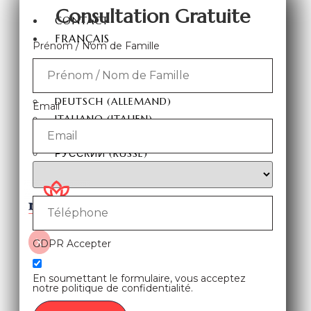
Consultation Gratuite
CONTACT
FRANÇAIS
Prénom / Nom de Famille
TÜRKÇE
(
TURC
)
ENGLISH
(
ANGLAIS
)
DEUTSCH
(
ALLEMAND
)
Email
ITALIANO
(
ITALIEN
)
ESPAÑOL
(
ESPAGNOL
)
РУССКИЙ
(
RUSSE
)
X
GDPR Accepter
En soumettant le formulaire, vous acceptez
notre politique de confidentialité.