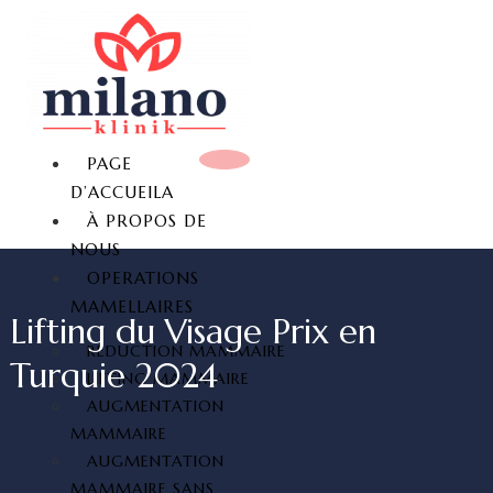
PAGE
D’ACCUEILA
À PROPOS DE
NOUS
OPERATIONS
MAMELLAIRES
Lifting du Visage Prix en
REDUCTION MAMMAIRE
Turquie 2024
LIFTING MAMMAIRE
AUGMENTATION
MAMMAIRE
AUGMENTATION
MAMMAIRE SANS