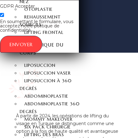
NEZ
GDPR Accepter
OTOPLASTIE
REHAUSSEMENT
En soumettant le formulaire, vous
SOURCILS
acceptez notre politique de
confidentialité.
LIFTING FRONTAL
ENVOYER
ESTHÉTIQUE DU
CORPS
LIPOSUCCION
LIPOSUCCION VASER
LIPOSUCCION À 360
DEGRÉS
ABDOMINOPLASTIE
ABDOMINOPLASTIE 360
DEGRÉS
À partir de 2024, les opérations de lifting du
MOMMY MAKEOVER
visage en Turquie se distinguent comme une
SIX PACK CHIRURGIE
option à la fois de haute qualité et avantageuse
LIFTING DES BRAS