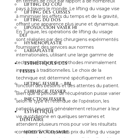
en termes de coût par rapport à de nombreux
LIFTING DU COU
pays à travers le monde. Le lifting du visage vise
LIFTING DES CUISSES
à minimiser les effets du temps et de la gravité,
LIFTING DU DOS
offrant une apparence plus jeune et dynamique.
LIPOSUCCION VASER HI
En Turquie, les opérations de lifting du visage
DEF
sont réalisées par des chirurgiens expérimentés
HYMÉNOPLASTIE
fournissant des services aux normes
LABIAPLASTIE
internationales, utilisant une large gamme de
techniques allant de méthodes minimalement
ESTHÉTIQUES DES
invasives à traditionnelles. Le choix de la
FESSES
technique est déterminé spécifiquement en
LIFTING FESSIER – BBL
fonction des besoins et des attentes du patient.
CHIRURGIE FESSIER
Bien que la période de récupération puisse varier
INJECTION FESSIER
selon le type et l’étendue de l’opération, les
patients peuvent généralement retourner à leur
ESTHÉTIQUE
vie quotidienne en quelques semaines et
DENTAIRE
attendent plusieurs mois pour voir les résultats
complets. En Turquie, les prix du lifting du visage
HOLLYWOOD SMILE