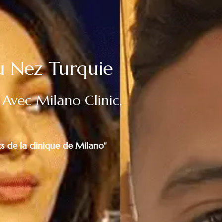
u Nez Turquie
 Avec Milano Clinic,
ts de la clinique de Milano"