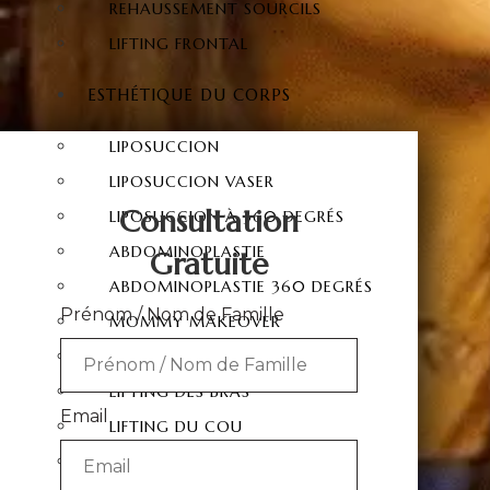
REHAUSSEMENT SOURCILS
LIFTING FRONTAL
ESTHÉTIQUE DU CORPS
LIPOSUCCION
LIPOSUCCION VASER
Consultation
LIPOSUCCION À 360 DEGRÉS
ABDOMINOPLASTIE
Gratuite
ABDOMINOPLASTIE 360 DEGRÉS
Prénom / Nom de Famille
MOMMY MAKEOVER
SIX PACK CHIRURGIE
LIFTING DES BRAS
Email
LIFTING DU COU
LIFTING DES CUISSES