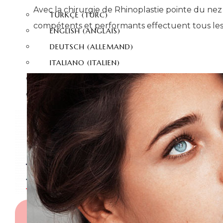
Avec la chirurgie de Rhinoplastie pointe du nez 
TÜRKÇE
(
TURC
)
compétents et performants effectuent tous les
ENGLISH
(
ANGLAIS
)
DEUTSCH
(
ALLEMAND
)
ITALIANO
(
ITALIEN
)
ESPAÑOL
(
ESPAGNOL
)
РУССКИЙ
(
RUSSE
)
X