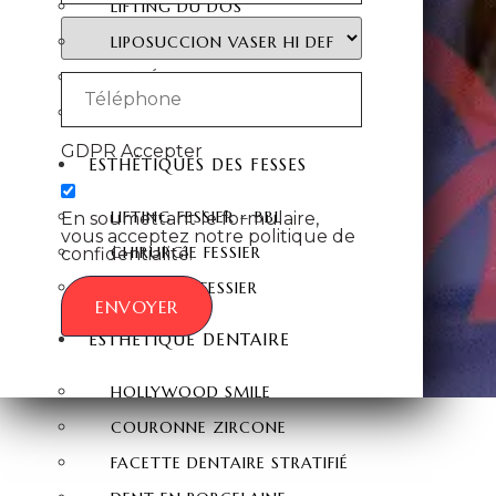
LIFTING DU DOS
LIPOSUCCION VASER HI DEF
HYMÉNOPLASTIE
LABIAPLASTIE
GDPR Accepter
ESTHÉTIQUES DES FESSES
LIFTING FESSIER – BBL
En soumettant le formulaire,
vous acceptez notre politique de
CHIRURGIE FESSIER
confidentialité.
INJECTION FESSIER
ENVOYER
ESTHÉTIQUE DENTAIRE
HOLLYWOOD SMILE
COURONNE ZIRCONE
FACETTE DENTAIRE STRATIFIÉ