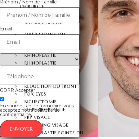
Prénom / Nom de Famille
CHIRURGIE
RÉDUCTION MAMELON
GYNECOMASTIE
Email
OPÉRATIONS DU
VISAGE
RHINOPLASTIE
RHINOPLASTIE
SECONDAIRE
LIFTING DU VISAGE
RÉDUCTION DU FRONT
GDPR Accepter
FOX EYES
BICHECTOMIE
En soumettant le formulaire, vous
BLEPHAROPLASTIE
acceptez notre politique de
confidentialité.
PRP VISAGE
LIPOFILLING VISAGE
ENVOYER
RHINOPLASTIE POINTE DU