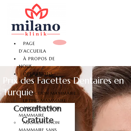
PAGE
D’ACCUEILA
À PROPOS DE
NOUS
OPERATIONS
Prix des Facettes Dentaires en
MAMELLAIRES
Turquie
REDUCTION MAMMAIRE
LIFTING MAMMAIRE
Consultation
AUGMENTATION
MAMMAIRE
Gratuite
AUGMENTATION
MAMMAIRE SANS