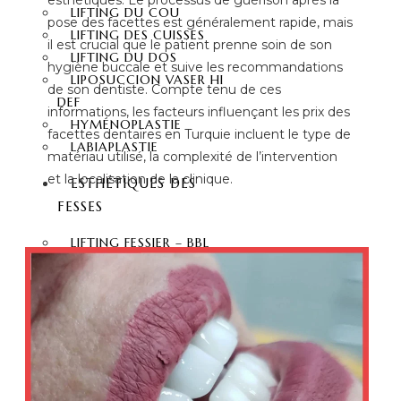
esthétiques. Le processus de guérison après la
LIFTING DU COU
pose des facettes est généralement rapide, mais
LIFTING DES CUISSES
il est crucial que le patient prenne soin de son
LIFTING DU DOS
hygiène buccale et suive les recommandations
LIPOSUCCION VASER HI
de son dentiste. Compte tenu de ces
DEF
informations, les facteurs influençant les prix des
HYMÉNOPLASTIE
facettes dentaires en Turquie incluent le type de
LABIAPLASTIE
matériau utilisé, la complexité de l’intervention
et la localisation de la clinique.
ESTHÉTIQUES DES
FESSES
LIFTING FESSIER – BBL
CHIRURGIE FESSIER
INJECTION FESSIER
ESTHÉTIQUE
DENTAIRE
HOLLYWOOD SMILE