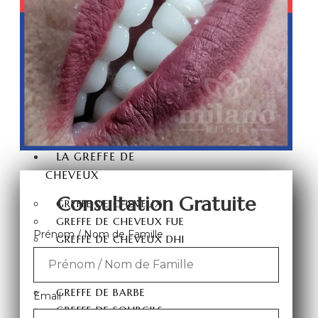
COURONNE ZIRCONE
FACETTE DENTAIRE
STRATIFIÉ
DENT EN PORCELAINE
FACETTES DENTAIRES
IMPLANT DENTAIRE
BLANCHISSEMENT
DENTAIRE
LA GREFFE DE
CHEVEUX
Consultation Gratuite
GREFFE DE CHEVEUX
GREFFE DE CHEVEUX FUE
Prénom / Nom de Famille
GREFFE DE CHEVEUX DHI
GREFFE DE CHEVEUX
SAPHIR FUE
GREFFE DE BARBE
Email
GREFFE DE SOURCILS