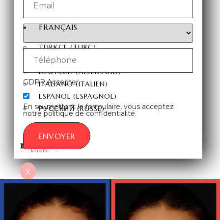
CONTACT
FRANÇAIS
TÜRKÇE
(
TURC
)
ENGLISH
(
ANGLAIS
)
DEUTSCH
(
ALLEMAND
)
GDPR Accepter
ITALIANO
(
ITALIEN
)
ESPAÑOL
(
ESPAGNOL
)
En soumettant le formulaire, vous acceptez
РУССКИЙ
(
RUSSE
)
notre politique de confidentialité.
ENVOYER
X