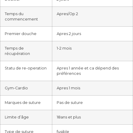
Temps du
Apres/Op 2
commencement
Premier douche
Apres 2 jours
Temps de
1-2 mois
récupération
Statu de re-operation
Apres 1 année et ca dépend des
préférences
Gym-Cardio
Apres 1 mois
Marques de suture
Pas de suture
Limite d’âge
18ans et plus
Type de suture
fusible