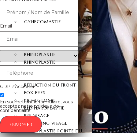
CHIRURGIE
RÉDUCTION MAMELON
GYNECOMASTIE
Email
OPÉRATIONS DU
VISAGE
RHINOPLASTIE
RHINOPLASTIE
SECONDAIRE
LIFTING DU VISAGE
RÉDUCTION DU FRONT
GDPR Accepter
FOX EYES
BICHECTOMIE
En soumettant le formulaire, vous
acceptez notre politique de
BLEPHAROPLASTIE
confidentialité.
PRP VISAGE
LIPOFILLING VISAGE
ENVOYER
RHINOPLASTIE POINTE DU