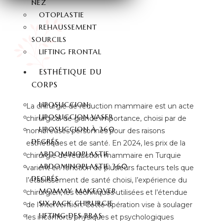
NEZ
OTOPLASTIE
REHAUSSEMENT
SOURCILS
LIFTING FRONTAL
ESTHÉTIQUE DU
CORPS
LIPOSUCCION
La chirurgie de réduction mammaire est un acte
LIPOSUCCION VASER
chirurgical de grande importance, choisi par de
LIPOSUCCION À 360
nombreuses personnes pour des raisons
DEGRÉS
esthétiques et de santé. En 2024, les prix de la
ABDOMINOPLASTIE
chirurgie de réduction mammaire en Turquie
ABDOMINOPLASTIE 360
varient en fonction de plusieurs facteurs tels que
DEGRÉS
l’établissement de santé choisi, l’expérience du
MOMMY MAKEOVER
chirurgien, les techniques utilisées et l’étendue
SIX PACK CHIRURGIE
de l’intervention. Cette opération vise à soulager
LIFTING DES BRAS
les inconforts physiques et psychologiques