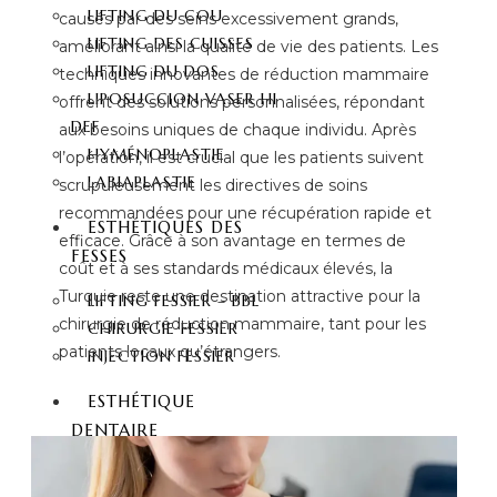
LIFTING DU COU
causés par des seins excessivement grands,
LIFTING DES CUISSES
améliorant ainsi la qualité de vie des patients. Les
LIFTING DU DOS
techniques innovantes de réduction mammaire
LIPOSUCCION VASER HI
offrent des solutions personnalisées, répondant
DEF
aux besoins uniques de chaque individu. Après
HYMÉNOPLASTIE
l’opération, il est crucial que les patients suivent
LABIAPLASTIE
scrupuleusement les directives de soins
recommandées pour une récupération rapide et
ESTHÉTIQUES DES
efficace. Grâce à son avantage en termes de
FESSES
coût et à ses standards médicaux élevés, la
Turquie reste une destination attractive pour la
LIFTING FESSIER – BBL
chirurgie de réduction mammaire, tant pour les
CHIRURGIE FESSIER
patients locaux qu’étrangers.
INJECTION FESSIER
ESTHÉTIQUE
DENTAIRE
HOLLYWOOD SMILE