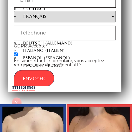
CONTACT
FRANÇAIS
TÜRKÇE
(
TURC
)
ENGLISH
(
ANGLAIS
)
DEUTSCH
(
ALLEMAND
)
GDPR Accepter
ITALIANO
(
ITALIEN
)
ESPAÑOL
(
ESPAGNOL
)
En soumettant le formulaire, vous acceptez
notre politique de confidentialité.
РУССКИЙ
(
RUSSE
)
ENVOYER
X