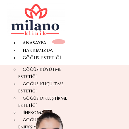
ANASAYFA
HAKKIMIZDA
GÖĞÜS ESTETIĞI
GÖĞÜS BÜYÜTME
ESTETIĞI
GÖĞÜS KÜÇÜLTME
ESTETIĞI
GÖĞÜS DIKLEŞTIRME
ESTETIĞI
JINEKOMASTI
GÖĞÜS YAĞ
ENJEKSIYONU