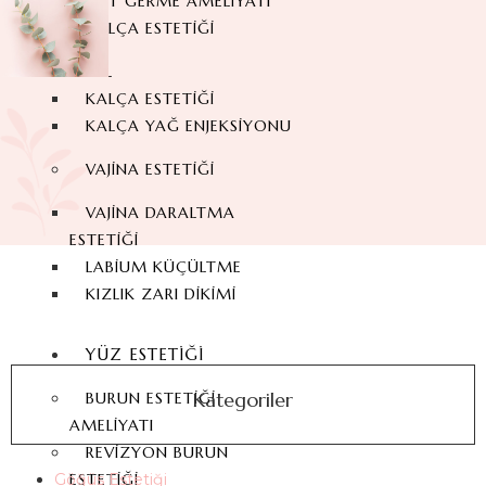
SIRT GERME AMELIYATI
KALÇA ESTETIĞI
BBL
KALÇA ESTETIĞI
KALÇA YAĞ ENJEKSIYONU
VAJINA ESTETIĞI
VAJINA DARALTMA
ESTETIĞI
LABIUM KÜÇÜLTME
KIZLIK ZARI DIKIMI
YÜZ ESTETIĞI
Kategoriler
BURUN ESTETIĞI
AMELIYATI
REVIZYON BURUN
ESTETIĞI
Göğüs Estetiği