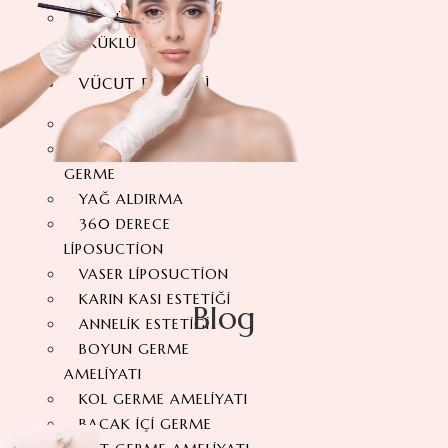
GÖĞÜS BAŞI
ÇÖKÜKLÜĞÜ
VÜCUT ESTETIĞI
KARIN GERME ESTETIĞI
360 DERECE KARIN
GERME
YAĞ ALDIRMA
360 DERECE
LIPOSUCTION
VASER LIPOSUCTION
KARIN KASI ESTETIĞI
Blog
ANNELIK ESTETIĞI
BOYUN GERME
AMELIYATI
KOL GERME AMELIYATI
BACAK İÇI GERME