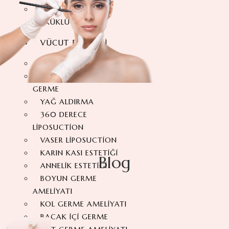
GÖĞÜS BAŞI
ÇÖKÜKLÜĞÜ
VÜCUT ESTETIĞI
KARIN GERME ESTETIĞI
360 DERECE KARIN
GERME
YAĞ ALDIRMA
360 DERECE
LIPOSUCTION
VASER LIPOSUCTION
KARIN KASI ESTETIĞI
Blog
ANNELIK ESTETIĞI
BOYUN GERME
AMELIYATI
KOL GERME AMELIYATI
BACAK İÇI GERME