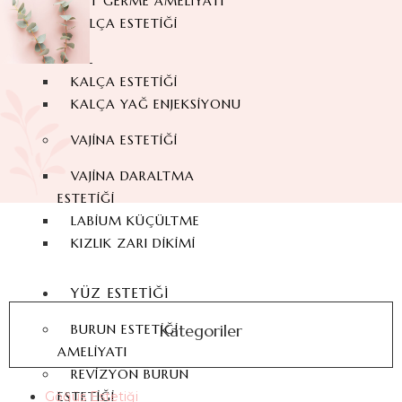
SIRT GERME AMELIYATI
KALÇA ESTETIĞI
BBL
KALÇA ESTETIĞI
KALÇA YAĞ ENJEKSIYONU
VAJINA ESTETIĞI
VAJINA DARALTMA
ESTETIĞI
LABIUM KÜÇÜLTME
KIZLIK ZARI DIKIMI
YÜZ ESTETIĞI
Kategoriler
BURUN ESTETIĞI
AMELIYATI
REVIZYON BURUN
ESTETIĞI
Göğüs Estetiği