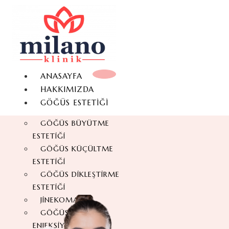
ANASAYFA
HAKKIMIZDA
GÖĞÜS ESTETIĞI
GÖĞÜS BÜYÜTME
ESTETIĞI
GÖĞÜS KÜÇÜLTME
ESTETIĞI
GÖĞÜS DIKLEŞTIRME
ESTETIĞI
JINEKOMASTI
GÖĞÜS YAĞ
ENJEKSIYONU