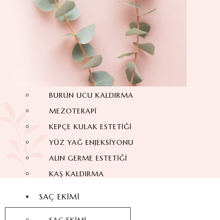
YÜZ GERME AMELIYATI
ALIN DARALTMA
PIEZO BURUN AMELIYATI
FOX EYES
GÖZ KAPAĞI ESTETIĞI
BIŞEKTOMI
BURUN UCU KALDIRMA
MEZOTERAPI
KEPÇE KULAK ESTETIĞI
YÜZ YAĞ ENJEKSIYONU
ALIN GERME ESTETIĞI
KAŞ KALDIRMA
SAÇ EKIMI