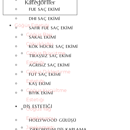
SAÇ EKIMI
Kategoriler
FUE SAÇ EKIMI
DHI SAÇ EKIMI
Göğüs Estetiği
SAFIR FUE SAÇ EKIMI
Göğüs Başı
SAKAL EKIMI
Çöküklüğü
KÖK HÜCRE SAÇ EKIMI
Göğüs Büyütme
TIRAŞSIZ SAÇ EKIMI
Estetiği
AĞRISIZ SAÇ EKIMI
Göğüs Dikleştirme
FUT SAÇ EKIMI
Estetiği
KAŞ EKIMI
Göğüs Küçültme
BIYIK EKIMI
Estetiği
DIŞ ESTETIĞI
Göğüs Yağ
Enjeksiyonu
HOLLYWOOD GÜLÜŞÜ
Jinekomasti
ZIRKONYUM DIŞ KAPLAMA