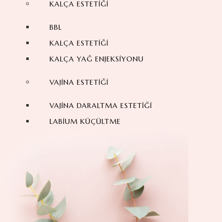
KALÇA ESTETIĞI
BBL
KALÇA ESTETIĞI
KALÇA YAĞ ENJEKSIYONU
VAJINA ESTETIĞI
VAJINA DARALTMA ESTETIĞI
LABIUM KÜÇÜLTME
KIZLIK ZARI DIKIMI
YÜZ ESTETIĞI
BURUN ESTETIĞI AMELIYATI
REVIZYON BURUN ESTETIĞI