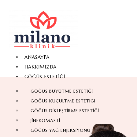
ANASAYFA
HAKKIMIZDA
GÖĞÜS ESTETIĞI
GÖĞÜS BÜYÜTME ESTETIĞI
GÖĞÜS KÜÇÜLTME ESTETIĞI
GÖĞÜS DIKLEŞTIRME ESTETIĞI
JINEKOMASTI
GÖĞÜS YAĞ ENJEKSIYONU