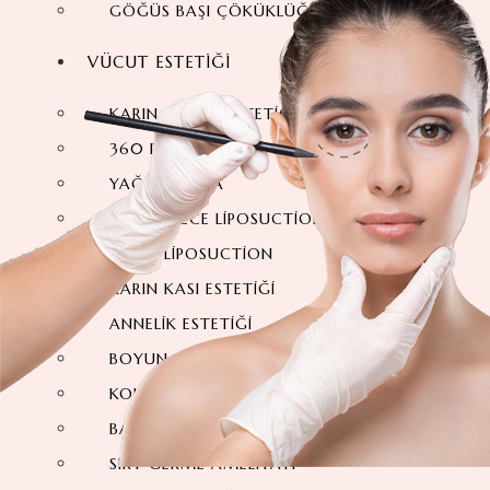
GÖĞÜS BAŞI ÇÖKÜKLÜĞÜ
VÜCUT ESTETIĞI
KARIN GERME ESTETIĞI
360 DERECE KARIN GERME
YAĞ ALDIRMA
360 DERECE LIPOSUCTION
VASER LIPOSUCTION
KARIN KASI ESTETIĞI
ANNELIK ESTETIĞI
BOYUN GERME AMELIYATI
KOL GERME AMELIYATI
BACAK İÇI GERME
SIRT GERME AMELIYATI