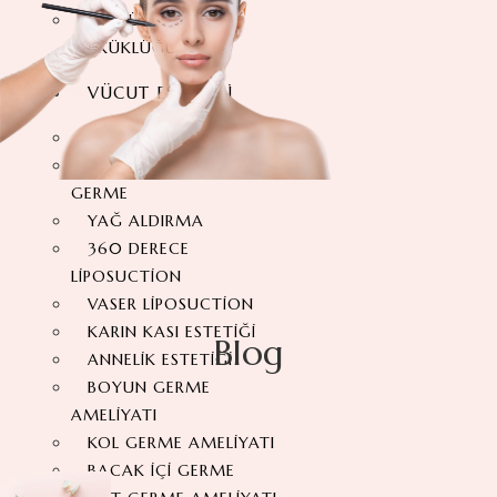
GÖĞÜS BAŞI
ÇÖKÜKLÜĞÜ
VÜCUT ESTETIĞI
KARIN GERME ESTETIĞI
360 DERECE KARIN
GERME
YAĞ ALDIRMA
360 DERECE
LIPOSUCTION
VASER LIPOSUCTION
KARIN KASI ESTETIĞI
Blog
ANNELIK ESTETIĞI
BOYUN GERME
AMELIYATI
KOL GERME AMELIYATI
BACAK İÇI GERME