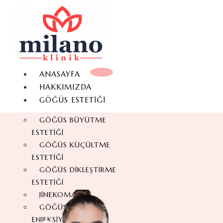
ANASAYFA
HAKKIMIZDA
GÖĞÜS ESTETIĞI
GÖĞÜS BÜYÜTME
ESTETIĞI
GÖĞÜS KÜÇÜLTME
ESTETIĞI
GÖĞÜS DIKLEŞTIRME
ESTETIĞI
JINEKOMASTI
GÖĞÜS YAĞ
ENJEKSIYONU