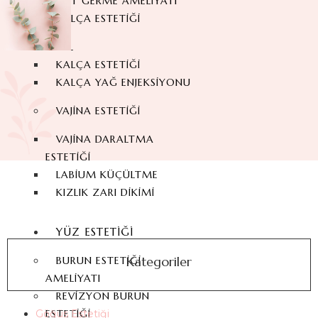
SIRT GERME AMELIYATI
KALÇA ESTETIĞI
BBL
KALÇA ESTETIĞI
KALÇA YAĞ ENJEKSIYONU
VAJINA ESTETIĞI
VAJINA DARALTMA
ESTETIĞI
LABIUM KÜÇÜLTME
KIZLIK ZARI DIKIMI
YÜZ ESTETIĞI
Kategoriler
BURUN ESTETIĞI
AMELIYATI
REVIZYON BURUN
ESTETIĞI
Göğüs Estetiği