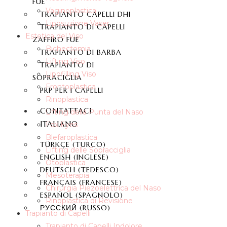
FUE
Vaginoplastica
TRAPIANTO CAPELLI DHI
Liposuzione Vaser
TRAPIANTO DI CAPELLI
Estetica del Viso
ZAFFIRO FUE
Bichectomia
TRAPIANTO DI BARBA
Lifting Viso
TRAPIANTO DI
Lipofilling Viso
SOPRACIGLIA
Frontoplastica
PRP PER I CAPELLI
Rinoplastica
CONTATTACI
Lifting della Punta del Naso
ITALIANO
Fox Eyes
Blefaroplastica
TÜRKÇE
(
TURCO
)
Lifting delle Sopracciglia
ENGLISH
(
INGLESE
)
Otoplastica
DEUTSCH
(
TEDESCO
)
Mesoterapia
FRANÇAIS
(
FRANCESE
)
Chirurgia Piezoelettrica del Naso
ESPAÑOL
(
SPAGNOLO
)
Rinoplastica di Revisione
РУССКИЙ
(
RUSSO
)
Trapianto di Capelli
Trapianto di Capelli Indolore