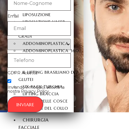
CORPO
LIPOSUZIONE
Email
LIPOSUZIONE VASER
LIPOSUZIONE A 360
GRADI
ADDOMINOPLASTICA
ADDOMINOPLASTICA 360
GRADI
MOMMY MAKEOVER
IL LIFTING BRASILIANO DEI
GDPR Accetta
GLUTEI
SIX PACK TURCHIA
Inviando il modulo, accetti la
nostra Privacy Policy.
LIFTING BRACCIA
LIFTING DELLE COSCE
INVIARE
IL LIFTING DEL COLLO
CHIRURGIA
FACCIALE