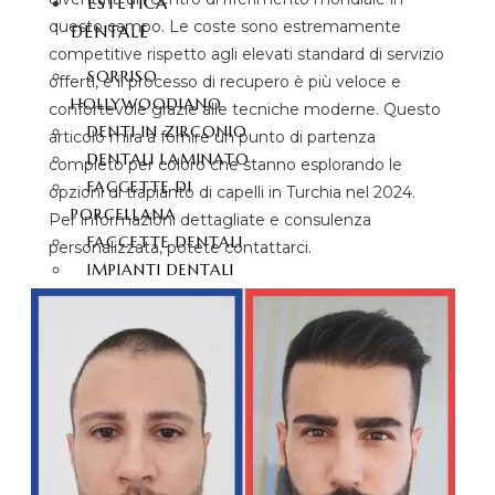
ESTETICA
questo campo. Le coste sono estremamente
DENTALE
competitive rispetto agli elevati standard di servizio
SORRISO
offerti, e il processo di recupero è più veloce e
HOLLYWOODIANO
confortevole grazie alle tecniche moderne. Questo
DENTI IN ZIRCONIO
articolo mira a fornire un punto di partenza
DENTALI LAMINATO
completo per coloro che stanno esplorando le
FACCETTE DI
opzioni di trapianto di capelli in Turchia nel 2024.
PORCELLANA
Per informazioni dettagliate e consulenza
FACCETTE DENTALI
personalizzata, potete contattarci.
IMPIANTI DENTALI
SBIANCAMENTO DEI
DENTI
TRAPIANTO DI
CAPELLI
TRAPIANTO DI CAPELLI
TRAPIANTO DI CAPELLI