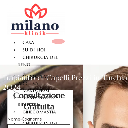
CASA
SU DI NOI
CHIRURGIA DEL
SENO
Trapianto di Capelli Prezzi in Turchia
MASTOPLASTICA
ADDITIVA
2024
MASTOPESSI
Consultazione
MASTOPLASTICA
Gratuita
RIDUTTIVA
GINECOMASTIA
Nome-Cognome
CHIRURGIA DEL