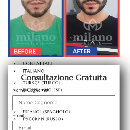
FUE
TRAPIANTO CAPELLI DHI
TRAPIANTO DI CAPELLI
ZAFFIRO FUE
TRAPIANTO DI BARBA
TRAPIANTO DI
SOPRACIGLIA
PRP PER I CAPELLI
CONTATTACI
ITALIANO
Consultazione Gratuita
TÜRKÇE
(
TURCO
)
ENGLISH
(
INGLESE
)
Nome-Cognome
DEUTSCH
(
TEDESCO
)
FRANÇAIS
(
FRANCESE
)
ESPAÑOL
(
SPAGNOLO
)
Email
РУССКИЙ
(
RUSSO
)