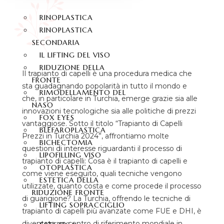
RINOPLASTICA
RINOPLASTICA
SECONDARIA
IL LIFTING DEL VISO
RIDUZIONE DELLA
Il trapianto di capelli è una procedura medica che
FRONTE
sta guadagnando popolarità in tutto il mondo e
RIMODELLAMENTO DEL
che, in particolare in Turchia, emerge grazie sia alle
NASO
innovazioni tecnologiche sia alle politiche di prezzi
FOX EYES
vantaggiose. Sotto il titolo “Trapianto di Capelli
BLEFAROPLASTICA
Prezzi in Turchia 2024”, affrontiamo molte
BICHECTOMIA
questioni di interesse riguardanti il processo di
LIPOFILLING VISO
trapianto di capelli: Cosa è il trapianto di capelli e
OTOPLASTICA
come viene eseguito, quali tecniche vengono
ESTETICA DELLA
utilizzate, quanto costa e come procede il processo
RIDUZIONE FRONTE
di guarigione? La Turchia, offrendo le tecniche di
LIFTING SOPRACCIGLIO
trapianto di capelli più avanzate come FUE e DHI, è
diventata un centro di riferimento mondiale in