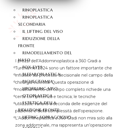
RINOPLASTICA
RINOPLASTICA
SECONDARIA
IL LIFTING DEL VISO
RIDUZIONE DELLA
FRONTE
RIMODELLAMENTO DEL
NASO
I prezzi dell’Addominoplastica a 360 Gradi a
FOX EYES
Turchia nel 2024 sono un fattore importante che
BLEFAROPLASTICA
influisce sul processo decisionale nel campo della
BICHECTOMIA
chirurgia estetica. Questa operazione di
LIPOFILLING VISO
modellamento del corpo completo richiede una
OTOPLASTICA
certa competenza e tecnica; le tecniche
ESTETICA DELLA
utilizzate variano a seconda delle esigenze del
RIDUZIONE FRONTE
paziente e della complessità dell’operazione.
LIFTING SOPRACCIGLIO
L’Addominoplastica a 360 Gradi non mira solo alla
zona addominale, ma rappresenta un’operazione