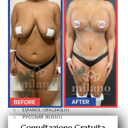
FUE
TRAPIANTO CAPELLI DHI
TRAPIANTO DI CAPELLI
ZAFFIRO FUE
TRAPIANTO DI BARBA
TRAPIANTO DI
SOPRACIGLIA
PRP PER I CAPELLI
CONTATTACI
ITALIANO
TÜRKÇE
(
TURCO
)
ENGLISH
(
INGLESE
)
DEUTSCH
(
TEDESCO
)
FRANÇAIS
(
FRANCESE
)
ESPAÑOL
(
SPAGNOLO
)
РУССКИЙ
(
RUSSO
)
Consultazione Gratuita