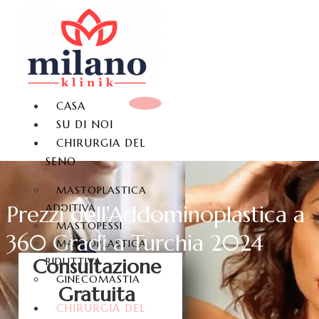
CASA
SU DI NOI
CHIRURGIA DEL
SENO
MASTOPLASTICA
Prezzi dell'Addominoplastica a
ADDITIVA
MASTOPESSI
360 Gradi a Turchia 2024
MASTOPLASTICA
Consultazione
RIDUTTIVA
GINECOMASTIA
Gratuita
CHIRURGIA DEL