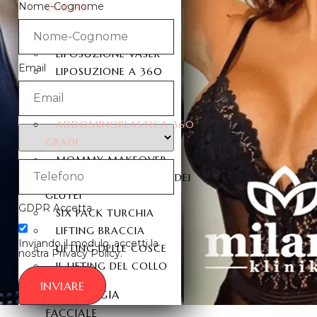
Nome-Cognome
CORPO
LIPOSUZIONE
LIPOSUZIONE VASER
Email
LIPOSUZIONE A 360
GRADI
ADDOMINOPLASTICA
ADDOMINOPLASTICA 360
GRADI
MOMMY MAKEOVER
IL LIFTING BRASILIANO DEI
GLUTEI
GDPR Accetta
SIX PACK TURCHIA
LIFTING BRACCIA
Inviando il modulo, accetti la
LIFTING DELLE COSCE
nostra Privacy Policy.
IL LIFTING DEL COLLO
INVIARE
CHIRURGIA
FACCIALE