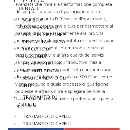
ESTETICA
avanzata che mira alla trasformazione completa
DENTALE
del corpo. Il processo di guarigione è tanto
importante quanto l’efficacia dell’operazione,
SORRISO
richiedendo attenzione e cura per permettere ai
HOLLYWOODIANO
pazienti di tornare rapidamente alla loro vita
DENTI IN ZIRCONIO
normale. La Turchia è diventata una destinazione
DENTALI LAMINATO
popolare tra i pazienti internazionali grazie ai
FACCETTE DI
prezzi competitivi e all’alta qualità dei servizi
PORCELLANA
sanitari. Questo articolo introduttivo mira a
FACCETTE DENTALI
guidare i potenziali pazienti nella comprensione
IMPIANTI DENTALI
di cosa sia l’Addominoplastica a 360 Gradi, come
SBIANCAMENTO DEI
viene eseguito e quale processo di guarigione
DENTI
può essere atteso, oltre a spiegare perché la
TRAPIANTO DI
Turchia sia una destinazione preferita per questa
CAPELLI
operazione.
TRAPIANTO DI CAPELLI
TRAPIANTO DI CAPELLI