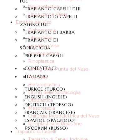
FUE
Vaginoplastica
TRAPIANTO CAPELLI DHI
Liposuzione Vaser
TRAPIANTO DI CAPELLI
Estetica del Viso
ZAFFIRO FUE
Bichectomia
TRAPIANTO DI BARBA
Lifting Viso
TRAPIANTO DI
Lipofilling Viso
SOPRACIGLIA
Frontoplastica
PRP PER I CAPELLI
Rinoplastica
CONTATTACI
Lifting della Punta del Naso
ITALIANO
Fox Eyes
Blefaroplastica
TÜRKÇE
(
TURCO
)
Lifting delle Sopracciglia
ENGLISH
(
INGLESE
)
Otoplastica
DEUTSCH
(
TEDESCO
)
Mesoterapia
FRANÇAIS
(
FRANCESE
)
Chirurgia Piezoelettrica del Naso
ESPAÑOL
(
SPAGNOLO
)
Rinoplastica di Revisione
РУССКИЙ
(
RUSSO
)
Trapianto di Capelli
Trapianto di Capelli Indolore