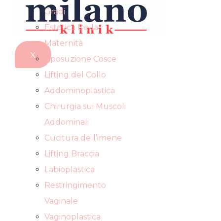
Gradi
Estetica Della
Maternità
X
Liposuzione Cosce
Lifting del Collo
Addominoplastica
Chirurgia sui Muscoli
Addominali
Cucitura dell’imene
Lifting Braccia
Labioplastica
Restringimento
Vaginale
Vaginoplastica