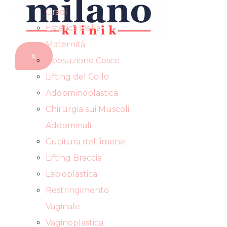
Gradi
Estetica Della
Maternità
X
Liposuzione Cosce
Lifting del Collo
Addominoplastica
Chirurgia sui Muscoli
Addominali
Cucitura dell’imene
Lifting Braccia
Labioplastica
Restringimento
Vaginale
Vaginoplastica