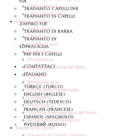
FUE
Vaginoplastica
TRAPIANTO CAPELLI DHI
Liposuzione Vaser
TRAPIANTO DI CAPELLI
Estetica del Viso
ZAFFIRO FUE
Bichectomia
TRAPIANTO DI BARBA
Lifting Viso
TRAPIANTO DI
Lipofilling Viso
SOPRACIGLIA
Frontoplastica
PRP PER I CAPELLI
Rinoplastica
CONTATTACI
Lifting della Punta del Naso
ITALIANO
Fox Eyes
Blefaroplastica
TÜRKÇE
(
TURCO
)
Lifting delle Sopracciglia
ENGLISH
(
INGLESE
)
Otoplastica
DEUTSCH
(
TEDESCO
)
Mesoterapia
FRANÇAIS
(
FRANCESE
)
Chirurgia Piezoelettrica del Naso
ESPAÑOL
(
SPAGNOLO
)
Rinoplastica di Revisione
РУССКИЙ
(
RUSSO
)
Trapianto di Capelli
Trapianto di Capelli Indolore