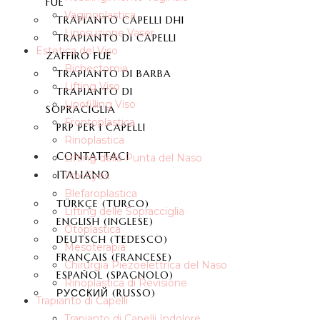
FUE
Vaginoplastica
TRAPIANTO CAPELLI DHI
Liposuzione Vaser
TRAPIANTO DI CAPELLI
Estetica del Viso
ZAFFIRO FUE
Bichectomia
TRAPIANTO DI BARBA
Lifting Viso
TRAPIANTO DI
Lipofilling Viso
SOPRACIGLIA
Frontoplastica
PRP PER I CAPELLI
Rinoplastica
CONTATTACI
Lifting della Punta del Naso
ITALIANO
Fox Eyes
Blefaroplastica
TÜRKÇE
(
TURCO
)
Lifting delle Sopracciglia
ENGLISH
(
INGLESE
)
Otoplastica
DEUTSCH
(
TEDESCO
)
Mesoterapia
FRANÇAIS
(
FRANCESE
)
Chirurgia Piezoelettrica del Naso
ESPAÑOL
(
SPAGNOLO
)
Rinoplastica di Revisione
РУССКИЙ
(
RUSSO
)
Trapianto di Capelli
Trapianto di Capelli Indolore