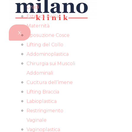
Gradi
Estetica Della
Maternità
X
Liposuzione Cosce
Lifting del Collo
Addominoplastica
Chirurgia sui Muscoli
Addominali
Cucitura dell’imene
Lifting Braccia
Labioplastica
Restringimento
Vaginale
Vaginoplastica