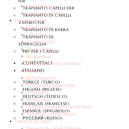
FUE
Vaginoplastica
TRAPIANTO CAPELLI DHI
Liposuzione Vaser
TRAPIANTO DI CAPELLI
Estetica del Viso
ZAFFIRO FUE
Bichectomia
TRAPIANTO DI BARBA
Lifting Viso
TRAPIANTO DI
Lipofilling Viso
SOPRACIGLIA
Frontoplastica
PRP PER I CAPELLI
Rinoplastica
CONTATTACI
Lifting della Punta del Naso
ITALIANO
Fox Eyes
Blefaroplastica
TÜRKÇE
(
TURCO
)
Lifting delle Sopracciglia
ENGLISH
(
INGLESE
)
Otoplastica
DEUTSCH
(
TEDESCO
)
Mesoterapia
FRANÇAIS
(
FRANCESE
)
Chirurgia Piezoelettrica del Naso
ESPAÑOL
(
SPAGNOLO
)
Rinoplastica di Revisione
РУССКИЙ
(
RUSSO
)
Trapianto di Capelli
Trapianto di Capelli Indolore