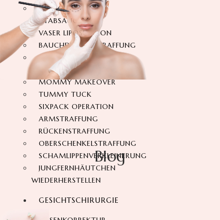
360-GRAD-
FETTABSAUGUNG
VASER LIPOSUKTION
BAUCHDECKENSTRAFFUNG
360-GRAD-
BAUCHSTRAFFUNG
MOMMY MAKEOVER
TUMMY TUCK
SIXPACK OPERATION
ARMSTRAFFUNG
RÜCKENSTRAFFUNG
OBERSCHENKELSTRAFFUNG
Blog
SCHAMLIPPENVERKLEINERUNG
JUNGFERNHÄUTCHEN
WIEDERHERSTELLEN
GESICHTSCHIRURGIE