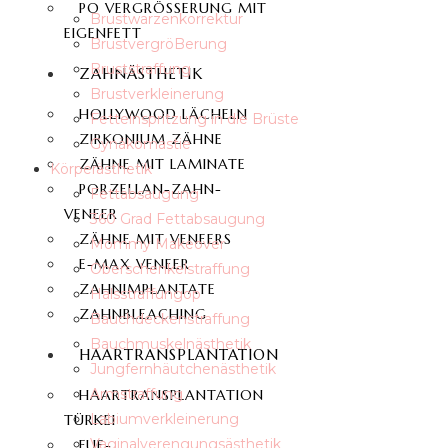
PO VERGRÖSSERUNG MIT E
Brustwarzenkorrektur
IGENFETT
BrustvergröBerung
Bruststraffung
ZAHNÄSTHETIK
Brustverkleinerung
HOLLYWOOD LÄCHELN
Fetteinspritzung in die Brüste
ZIRKONIUM ZÄHNE
Gynäkomastie
ZÄHNE MIT LAMINATE
Körperästhetik
PORZELLAN-ZAHN-
Fettabsaugung
VENEER
360 Grad Fettabsaugung
ZÄHNE MIT VENEERS
Mommy Makeover
E-MAX VENEER
Oberschenkelstraffung
ZAHNIMPLANTATE
Halsstraffungop
ZAHNBLEACHING
Bauchdeckenstraffung
Bauchmuskelnästhetik
HAARTRANSPLANTATION
Jungfernhäutchenästhetik
Armstraffung
HAARTRANSPLANTATION
Labiumverkleinerung
TÜRKEI
Vaginalverengungsästhetik
FUE-