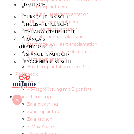
DEUTSCH
Barttransplantation
DHI-Choi Haartransplantation
TÜRKÇE
(
TÜRKISCH
)
FUE Haartransplantation
ENGLISH
(
ENGLISCH
)
FUT Haartransplantation
ITALIANO
(
ITALIENISCH
)
Augenbrauentransplantation
FRANÇAIS
Stammzellen Haartransplantation
(
FRANZÖSISCH
)
Saphir Fue Haartransplantation
ESPAÑOL
(
SPANISCH
)
Barttransplantation
РУССКИЙ
(
RUSSISCH
)
Haartransplantation ohne Rasur
Poästhetik
BBL
Povergrößerung mit Eigenfett
Zahnbehandlung
X
Zahnbleaching
Zahnimplantate
Zahnkronen
E-Max Kronen