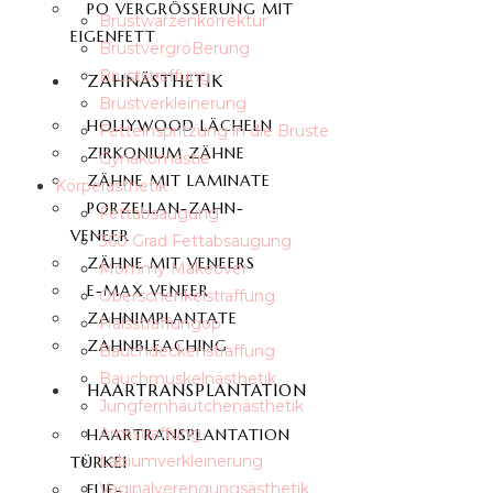
PO VERGRÖSSERUNG MIT E
Brustwarzenkorrektur
IGENFETT
BrustvergröBerung
Bruststraffung
ZAHNÄSTHETIK
Brustverkleinerung
HOLLYWOOD LÄCHELN
Fetteinspritzung in die Brüste
ZIRKONIUM ZÄHNE
Gynäkomastie
ZÄHNE MIT LAMINATE
Körperästhetik
PORZELLAN-ZAHN-
Fettabsaugung
VENEER
360 Grad Fettabsaugung
ZÄHNE MIT VENEERS
Mommy Makeover
E-MAX VENEER
Oberschenkelstraffung
ZAHNIMPLANTATE
Halsstraffungop
ZAHNBLEACHING
Bauchdeckenstraffung
Bauchmuskelnästhetik
HAARTRANSPLANTATION
Jungfernhäutchenästhetik
Armstraffung
HAARTRANSPLANTATION
Labiumverkleinerung
TÜRKEI
Vaginalverengungsästhetik
FUE-