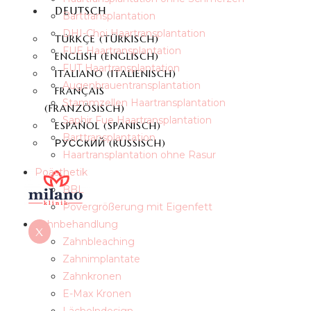
DEUTSCH
Barttransplantation
DHI-Choi Haartransplantation
TÜRKÇE
(
TÜRKISCH
)
FUE Haartransplantation
ENGLISH
(
ENGLISCH
)
FUT Haartransplantation
ITALIANO
(
ITALIENISCH
)
Augenbrauentransplantation
FRANÇAIS
Stammzellen Haartransplantation
(
FRANZÖSISCH
)
Saphir Fue Haartransplantation
ESPAÑOL
(
SPANISCH
)
Barttransplantation
РУССКИЙ
(
RUSSISCH
)
Haartransplantation ohne Rasur
Poästhetik
BBL
Povergrößerung mit Eigenfett
Zahnbehandlung
X
Zahnbleaching
Zahnimplantate
Zahnkronen
E-Max Kronen