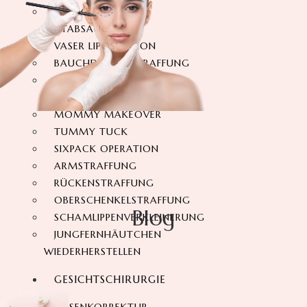
360-GRAD-
FETTABSAUGUNG
VASER LIPOSUKTION
BAUCHDECKENSTRAFFUNG
360-GRAD-
BAUCHSTRAFFUNG
MOMMY MAKEOVER
TUMMY TUCK
SIXPACK OPERATION
ARMSTRAFFUNG
RÜCKENSTRAFFUNG
OBERSCHENKELSTRAFFUNG
Blog
SCHAMLIPPENVERKLEINERUNG
JUNGFERNHÄUTCHEN
WIEDERHERSTELLEN
GESICHTSCHIRURGIE