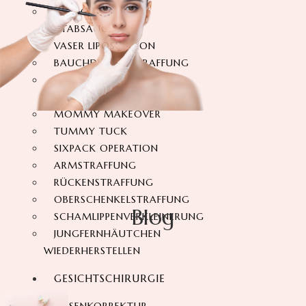
360-GRAD-
FETTABSAUGUNG
VASER LIPOSUKTION
BAUCHDECKENSTRAFFUNG
360-GRAD-
BAUCHSTRAFFUNG
MOMMY MAKEOVER
TUMMY TUCK
SIXPACK OPERATION
ARMSTRAFFUNG
RÜCKENSTRAFFUNG
OBERSCHENKELSTRAFFUNG
Blog
SCHAMLIPPENVERKLEINERUNG
JUNGFERNHÄUTCHEN
WIEDERHERSTELLEN
GESICHTSCHIRURGIE