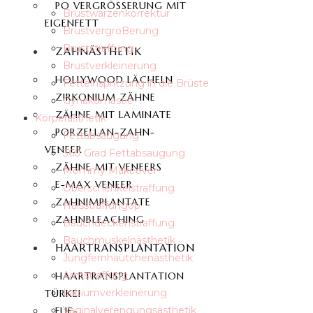
PO VERGRÖSSERUNG MIT E
Brustwarzenkorrektur
IGENFETT
BrustvergröBerung
Bruststraffung
ZAHNÄSTHETIK
Brustverkleinerung
HOLLYWOOD LÄCHELN
Fetteinspritzung in die Brüste
ZIRKONIUM ZÄHNE
Gynäkomastie
ZÄHNE MIT LAMINATE
Körperästhetik
PORZELLAN-ZAHN-
Fettabsaugung
VENEER
360 Grad Fettabsaugung
ZÄHNE MIT VENEERS
Mommy Makeover
E-MAX VENEER
Oberschenkelstraffung
ZAHNIMPLANTATE
Halsstraffungop
ZAHNBLEACHING
Bauchdeckenstraffung
Bauchmuskelnästhetik
HAARTRANSPLANTATION
Jungfernhäutchenästhetik
Armstraffung
HAARTRANSPLANTATION
Labiumverkleinerung
TÜRKEI
Vaginalverengungsästhetik
FUE-