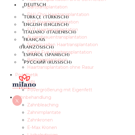
DEUTSCH
Barttransplantation
DHI-Choi Haartransplantation
TÜRKÇE
(
TÜRKISCH
)
FUE Haartransplantation
ENGLISH
(
ENGLISCH
)
FUT Haartransplantation
ITALIANO
(
ITALIENISCH
)
Augenbrauentransplantation
FRANÇAIS
Stammzellen Haartransplantation
(
FRANZÖSISCH
)
Saphir Fue Haartransplantation
ESPAÑOL
(
SPANISCH
)
Barttransplantation
РУССКИЙ
(
RUSSISCH
)
Haartransplantation ohne Rasur
Poästhetik
BBL
Povergrößerung mit Eigenfett
Zahnbehandlung
X
Zahnbleaching
Zahnimplantate
Zahnkronen
E-Max Kronen