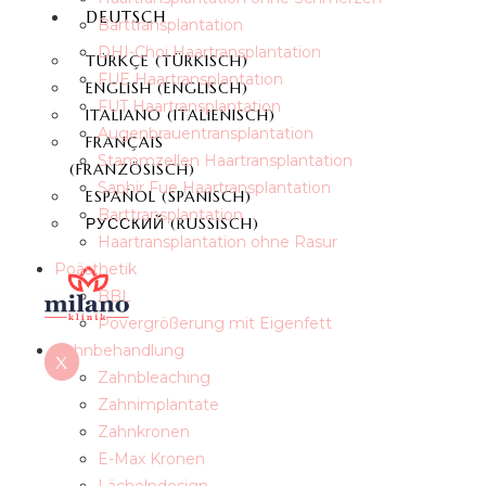
DEUTSCH
Barttransplantation
DHI-Choi Haartransplantation
TÜRKÇE
(
TÜRKISCH
)
FUE Haartransplantation
ENGLISH
(
ENGLISCH
)
FUT Haartransplantation
ITALIANO
(
ITALIENISCH
)
Augenbrauentransplantation
FRANÇAIS
Stammzellen Haartransplantation
(
FRANZÖSISCH
)
Saphir Fue Haartransplantation
ESPAÑOL
(
SPANISCH
)
Barttransplantation
РУССКИЙ
(
RUSSISCH
)
Haartransplantation ohne Rasur
Poästhetik
BBL
Povergrößerung mit Eigenfett
Zahnbehandlung
X
Zahnbleaching
Zahnimplantate
Zahnkronen
E-Max Kronen