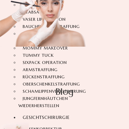
360-GRAD-
FETTABSAUGUNG
VASER LIPOSUKTION
BAUCHDECKENSTRAFFUNG
360-GRAD-
BAUCHSTRAFFUNG
MOMMY MAKEOVER
TUMMY TUCK
SIXPACK OPERATION
ARMSTRAFFUNG
RÜCKENSTRAFFUNG
OBERSCHENKELSTRAFFUNG
Blog
SCHAMLIPPENVERKLEINERUNG
JUNGFERNHÄUTCHEN
WIEDERHERSTELLEN
GESICHTSCHIRURGIE