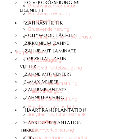
PO VERGRÖSSERUNG MIT E
Brustwarzenkorrektur
IGENFETT
BrustvergröBerung
Bruststraffung
ZAHNÄSTHETIK
Brustverkleinerung
HOLLYWOOD LÄCHELN
Fetteinspritzung in die Brüste
ZIRKONIUM ZÄHNE
Gynäkomastie
ZÄHNE MIT LAMINATE
Körperästhetik
PORZELLAN-ZAHN-
Fettabsaugung
VENEER
360 Grad Fettabsaugung
ZÄHNE MIT VENEERS
Mommy Makeover
E-MAX VENEER
Oberschenkelstraffung
ZAHNIMPLANTATE
Halsstraffungop
ZAHNBLEACHING
Bauchdeckenstraffung
Bauchmuskelnästhetik
HAARTRANSPLANTATION
Jungfernhäutchenästhetik
Armstraffung
HAARTRANSPLANTATION
Labiumverkleinerung
TÜRKEI
Vaginalverengungsästhetik
FUE-