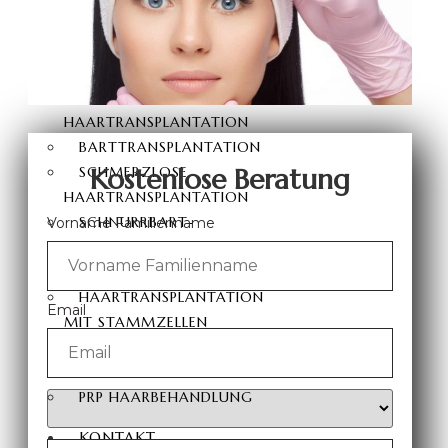
HAARTRANSPLANTATION
DHI
HAARTRANSPLANTATION
SAPHIR FUE
HAARTRANSPLANTATION
BARTTRANSPLANTATION
Kostenlose Beratung
SCHMERZLOSE
HAARTRANSPLANTATION
SCHNURRBART-
Vorname Familienname
TRANSPLANTATION
AUGENBRAUENTRANSPLANTATION
HAARTRANSPLANTATION
Email
MIT STAMMZELLEN
HAARTRANSPLANTATION
OHNE RASIERUNG
PRP HAARBEHANDLUNG
KONTAKT