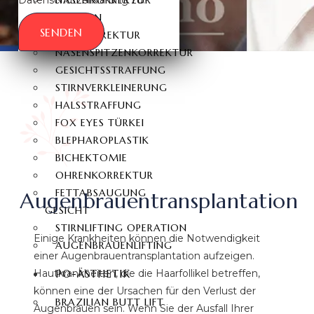
NASENKORREKTUR
REVISION
SENDEN
NASENKORREKTUR
NASENSPITZENKORREKTUR
GESICHTSSTRAFFUNG
STIRNVERKLEINERUNG
HALSSTRAFFUNG
FOX EYES TÜRKEI
BLEPHAROPLASTIK
BICHEKTOMIE
OHRENKORREKTUR
FETTABSAUGUNG
Augenbrauentransplantation
GESICHT
STIRNLIFTING OPERATION
Einige Krankheiten können die Notwendigkeit
AUGENBRAUENLIFTING
einer Augenbrauentransplantation aufzeigen.
Hautkrankheiten, die die Haarfollikel betreffen,
PO-ÄSTHETIK
können eine der Ursachen für den Verlust der
BRAZILIAN BUTT LIFT
Augenbrauen sein. Wenn Sie der Ausfall Ihrer