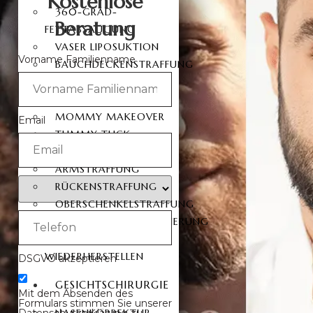
Kostenlose
360-GRAD-
Beratung
FETTABSAUGUNG
VASER LIPOSUKTION
Vorname Familienname
BAUCHDECKENSTRAFFUNG
360-GRAD-
BAUCHSTRAFFUNG
MOMMY MAKEOVER
Email
TUMMY TUCK
SIXPACK OPERATION
ARMSTRAFFUNG
RÜCKENSTRAFFUNG
OBERSCHENKELSTRAFFUNG
SCHAMLIPPENVERKLEINERUNG
JUNGFERNHÄUTCHEN
WIEDERHERSTELLEN
DSGVO akzeptieren
GESICHTSCHIRURGIE
Mit dem Absenden des
Formulars stimmen Sie unserer
Datenschutzerklärung zu.