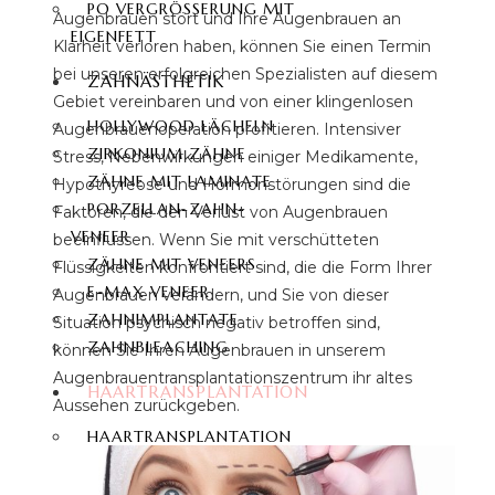
PO VERGRÖSSERUNG MIT E
Augenbrauen stört und Ihre Augenbrauen an
IGENFETT
Klarheit verloren haben, können Sie einen Termin
bei unseren erfolgreichen Spezialisten auf diesem
ZAHNÄSTHETIK
Gebiet vereinbaren und von einer klingenlosen
HOLLYWOOD LÄCHELN
Augenbrauenoperation profitieren. Intensiver
ZIRKONIUM ZÄHNE
Stress, Nebenwirkungen einiger Medikamente,
ZÄHNE MIT LAMINATE
Hypothyreose und Hormonstörungen sind die
PORZELLAN-ZAHN-
Faktoren, die den Verlust von Augenbrauen
VENEER
beeinflussen. Wenn Sie mit verschütteten
ZÄHNE MIT VENEERS
Flüssigkeiten konfrontiert sind, die die Form Ihrer
E-MAX VENEER
Augenbrauen verändern, und Sie von dieser
ZAHNIMPLANTATE
Situation psychisch negativ betroffen sind,
ZAHNBLEACHING
können Sie Ihren Augenbrauen in unserem
Augenbrauentransplantationszentrum ihr altes
HAARTRANSPLANTATION
Aussehen zurückgeben.
HAARTRANSPLANTATION
TÜRKEI
FUE-