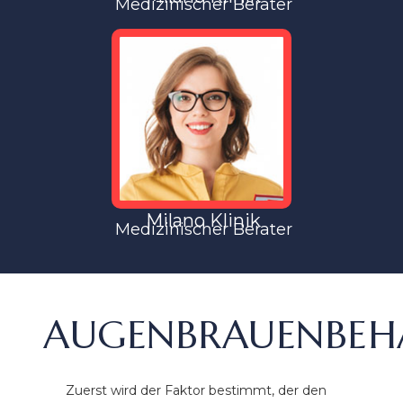
Medizinischer Berater
Milano Klinik
Medizinischer Berater
AUGENBRAUENBE
Zuerst wird der Faktor bestimmt, der den