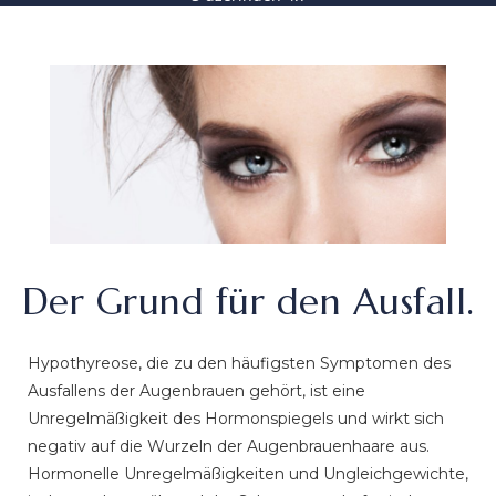
hatte. Der Arzt har vor der Op all meine
Fragen geantwortet und mich über den
Ablauf informiert. Die Krankenschwester im
Krankenhaus waren sehr nett. Das Hotel und
die Transferwagen waren sehr sauber. Ich
bin mit den Ergebnissen sehr zu frieden. Ich
kann die Milano Klinik einfach jeden
weiterempfehlen
Der Grund für den Ausfall.
Hypothyreose, die zu den häufigsten Symptomen des
Ausfallens der Augenbrauen gehört, ist eine
Unregelmäßigkeit des Hormonspiegels und wirkt sich
negativ auf die Wurzeln der Augenbrauenhaare aus.
Hormonelle Unregelmäßigkeiten und Ungleichgewichte,