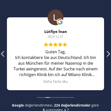
Lütfiye İnan
2023-12-21
Guten Tag,
Ich kontaktiere Sie aus Deutschland. Ich bin
aus München für meiner Nasenop in die
Turkei aeingereist. Auf der Suche nach einem
richtigen Klinik bin ich auf Milano Klinik
gestoBen. Sie hatten richtig gute
Daha fazla oku
Bewertungen auf Youtube. Vorort hat man
mich mit einem privaten Wagen abgeholt
und mich zum Hotel gefahren. Am naechsten
Morgen wurde ich zum Krankenhaus
Google
değerlendirmesi,
224 değerlendirmeler
göre
gefahren, wo ich meine Nasenkorrektur
5
üzerinden 4.7