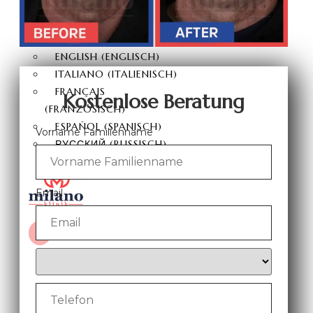
DEUTSCH
TÜRKÇE
(
TÜRKISCH
)
ENGLISH
(
ENGLISCH
)
ITALIANO
(
ITALIENISCH
)
FRANÇAIS
Kostenlose Beratung
(
FRANZÖSISCH
)
ESPAÑOL
(
SPANISCH
)
Vorname Familienname
РУССКИЙ
(
RUSSISCH
)
Email
X