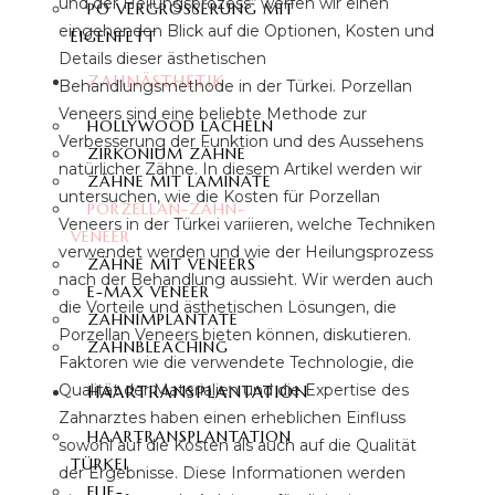
und der Heilungsprozess“ werfen wir einen
PO VERGRÖSSERUNG MIT E
eingehenden Blick auf die Optionen, Kosten und
IGENFETT
Details dieser ästhetischen
ZAHNÄSTHETIK
Behandlungsmethode in der Türkei. Porzellan
Veneers sind eine beliebte Methode zur
HOLLYWOOD LÄCHELN
Verbesserung der Funktion und des Aussehens
ZIRKONIUM ZÄHNE
natürlicher Zähne. In diesem Artikel werden wir
ZÄHNE MIT LAMINATE
untersuchen, wie die Kosten für Porzellan
PORZELLAN-ZAHN-
Veneers in der Türkei variieren, welche Techniken
VENEER
verwendet werden und wie der Heilungsprozess
ZÄHNE MIT VENEERS
nach der Behandlung aussieht. Wir werden auch
E-MAX VENEER
die Vorteile und ästhetischen Lösungen, die
ZAHNIMPLANTATE
Porzellan Veneers bieten können, diskutieren.
ZAHNBLEACHING
Faktoren wie die verwendete Technologie, die
Qualität der Materialien und die Expertise des
HAARTRANSPLANTATION
Zahnarztes haben einen erheblichen Einfluss
HAARTRANSPLANTATION
sowohl auf die Kosten als auch auf die Qualität
TÜRKEI
der Ergebnisse. Diese Informationen werden
FUE-