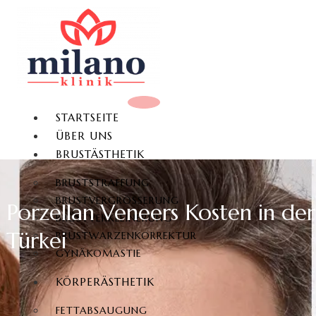
STARTSEITE
ÜBER UNS
BRUSTÄSTHETIK
BRUSTSTRAFFUNG
BRUSTVERGRÖSSERUNG
Porzellan Veneers Kosten in der
BRUSTVERKLEINERUNG
Türkei
BRUSTWARZENKORREKTUR
GYNÄKOMASTIE
KÖRPERÄSTHETIK
FETTABSAUGUNG