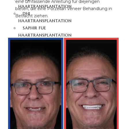
eine umfassende Anleitung für diejenigen
HAARTRANSPLANTATION
bieten, die eine Porzellan Veneer Behandlung in
DHI
Betracht ziehen.
HAARTRANSPLANTATION
SAPHIR FUE
HAARTRANSPLANTATION
BARTTRANSPLANTATION
SCHMERZLOSE
HAARTRANSPLANTATION
SCHNURRBART-
TRANSPLANTATION
AUGENBRAUENTRANSPLANTATION
HAARTRANSPLANTATION
MIT STAMMZELLEN
HAARTRANSPLANTATION
OHNE RASIERUNG
PRP HAARBEHANDLUNG
KONTAKT