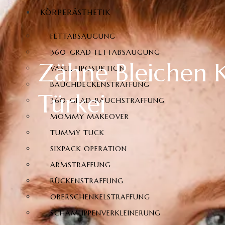
KÖRPERÄSTHETIK
FETTABSAUGUNG
360-GRAD-FETTABSAUGUNG
Zähne Bleichen K
VASER LIPOSUKTION
BAUCHDECKENSTRAFFUNG
Türkei
360-GRAD-BAUCHSTRAFFUNG
MOMMY MAKEOVER
TUMMY TUCK
SIXPACK OPERATION
ARMSTRAFFUNG
RÜCKENSTRAFFUNG
OBERSCHENKELSTRAFFUNG
SCHAMLIPPENVERKLEINERUNG