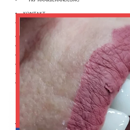
PRP HAARBEHANDLUNG
KONTAKT
DEUTSCH
TÜRKÇE
(
TÜRKISCH
)
ENGLISH
(
ENGLISCH
)
ITALIANO
(
ITALIENISCH
)
FRANÇAIS
(
FRANZÖSISCH
)
ESPAÑOL
(
SPANISCH
)
РУССКИЙ
(
RUSSISCH
)