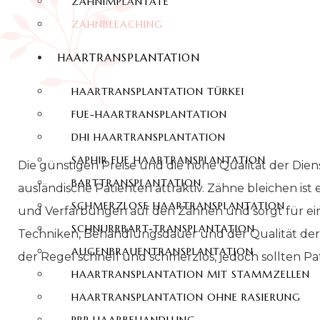
ZAHNIMPLANTATE
ZAHNBLEACHING
HAARTRANSPLANTATION
HAARTRANSPLANTATION TÜRKEI
FUE-HAARTRANSPLANTATION
DHI HAARTRANSPLANTATION
SAPHIR FUE HAARTRANSPLANTATION
Die günstigen Preise und die hohe Qualität der Die
BARTTRANSPLANTATION
ausländische Patienten attraktiv. Zähne bleichen i
SCHMERZLOSE HAARTRANSPLANTATION
und Verfärbungen auf den Zähnen und sorgt für ein
SCHNURRBART-TRANSPLANTATION
Techniken, Behandlungsdauer und der Qualität der 
AUGENBRAUENTRANSPLANTATION
der Regel schnell und schmerzlos, jedoch sollten Pa
HAARTRANSPLANTATION MIT STAMMZELLEN
HAARTRANSPLANTATION OHNE RASIERUNG