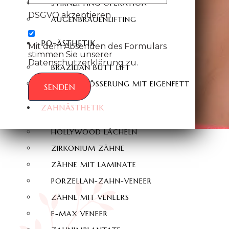
STIRNLIFTING OPERATION
DSGVO akzeptieren
AUGENBRAUENLIFTING
PO-ÄSTHETIK
Mit dem Absenden des Formulars
stimmen Sie unserer
Datenschutzerklärung zu.
BRAZILIAN BUTT LIFT
PO VERGRÖSSERUNG MIT EIGENFETT
SENDEN
ZAHNÄSTHETIK
HOLLYWOOD LÄCHELN
ZIRKONIUM ZÄHNE
ZÄHNE MIT LAMINATE
PORZELLAN-ZAHN-VENEER
ZÄHNE MIT VENEERS
E-MAX VENEER