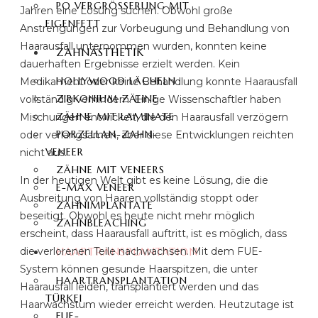
PO VERGRÖSSERUNG MIT E
Jahren eine Lösung suchen. Obwohl große
IGENFETT
Anstrengungen zur Vorbeugung und Behandlung von
Haarausfall unternommen wurden, konnten keine
ZAHNÄSTHETIK
dauerhaften Ergebnisse erzielt werden. Kein
HOLLYWOOD LÄCHELN
Medikament oder keine Behandlung konnte Haarausfall
ZIRKONIUM ZÄHNE
vollständig verhindern. Einige Wissenschaftler haben
ZÄHNE MIT LAMINATE
Mischungen entwickelt, die den Haarausfall verzögern
PORZELLAN-ZAHN-
oder verlangsamen, aber diese Entwicklungen reichten
VENEER
nicht aus.
ZÄHNE MIT VENEERS
In der heutigen Welt gibt es keine Lösung, die die
E-MAX VENEER
Ausbreitung von Haaren vollständig stoppt oder
ZAHNIMPLANTATE
beseitigt. Obwohl es heute nicht mehr möglich
ZAHNBLEACHING
erscheint, dass Haarausfall auftritt, ist es möglich, dass
die verlorenen Teile nachwachsen. Mit dem FUE-
HAARTRANSPLANTATION
System können gesunde Haarspitzen, die unter
HAARTRANSPLANTATION
Haarausfall leiden, transplantiert werden und das
TÜRKEI
Haarwachstum wieder erreicht werden. Heutzutage ist
FUE-