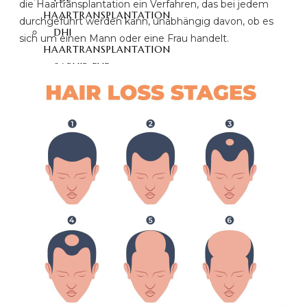
die Haartransplantation ein Verfahren, das bei jedem
HAARTRANSPLANTATION
durchgeführt werden kann, unabhängig davon, ob es
DHI
sich um einen Mann oder eine Frau handelt.
HAARTRANSPLANTATION
SAPHIR FUE
HAARTRANSPLANTATION
BARTTRANSPLANTATION
SCHMERZLOSE
HAARTRANSPLANTATION
SCHNURRBART-
TRANSPLANTATION
AUGENBRAUENTRANSPLANTATION
HAARTRANSPLANTATION
MIT STAMMZELLEN
HAARTRANSPLANTATION
OHNE RASIERUNG
PRP HAARBEHANDLUNG
KONTAKT