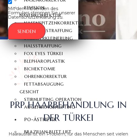
NASENKORREKTUR
REVISION
Mit dem Absenden des
Formulars stimmen Sie unserer
NASENKORREKTUR
Datenschutzerklärung zu.
NASENSPITZENKORREKTUR
GESICHTSSTRAFFUNG
SENDEN
STIRNVERKLEINERUNG
HALSSTRAFFUNG
FOX EYES TÜRKEI
BLEPHAROPLASTIK
BICHEKTOMIE
OHRENKORREKTUR
FETTABSAUGUNG
GESICHT
STIRNLIFTING OPERATION
PRP HAARBEHANDLUNG IN
AUGENBRAUENLIFTING
DER TÜRKEI
PO-ÄSTHETIK
BRAZILIAN BUTT LIFT
Haarausfall ist ein Problem, für das Menschen seit vielen