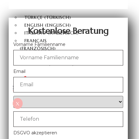
DEUTSCH
TÜRKÇE
(
TÜRKISCH
)
ENGLISH
(
ENGLISCH
)
Kostenlose Beratung
ITALIANO
(
ITALIENISCH
)
FRANÇAIS
Vorname Familienname
(
FRANZÖSISCH
)
ESPAÑOL
(
SPANISCH
)
РУССКИЙ
(
RUSSISCH
)
Email
X
DSGVO akzeptieren