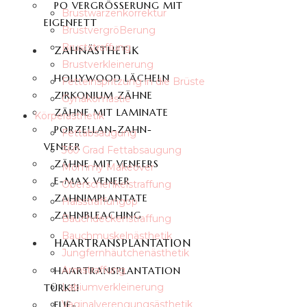
PO VERGRÖSSERUNG MIT E
Brustwarzenkorrektur
IGENFETT
BrustvergröBerung
Bruststraffung
ZAHNÄSTHETIK
Brustverkleinerung
HOLLYWOOD LÄCHELN
Fetteinspritzung in die Brüste
ZIRKONIUM ZÄHNE
Gynäkomastie
ZÄHNE MIT LAMINATE
Körperästhetik
PORZELLAN-ZAHN-
Fettabsaugung
VENEER
360 Grad Fettabsaugung
ZÄHNE MIT VENEERS
Mommy Makeover
E-MAX VENEER
Oberschenkelstraffung
ZAHNIMPLANTATE
Halsstraffungop
ZAHNBLEACHING
Bauchdeckenstraffung
Bauchmuskelnästhetik
HAARTRANSPLANTATION
Jungfernhäutchenästhetik
Armstraffung
HAARTRANSPLANTATION
Labiumverkleinerung
TÜRKEI
Vaginalverengungsästhetik
FUE-