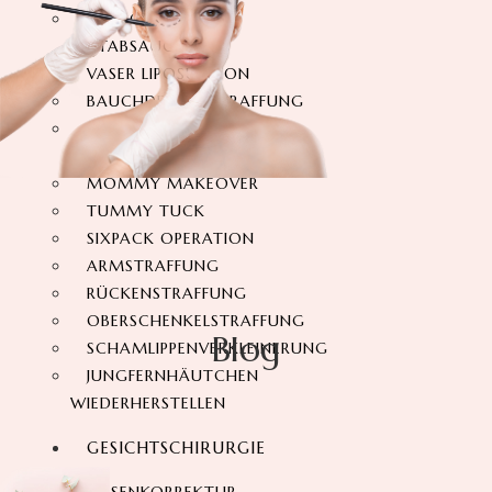
360-GRAD-
FETTABSAUGUNG
VASER LIPOSUKTION
BAUCHDECKENSTRAFFUNG
360-GRAD-
BAUCHSTRAFFUNG
MOMMY MAKEOVER
TUMMY TUCK
SIXPACK OPERATION
ARMSTRAFFUNG
RÜCKENSTRAFFUNG
OBERSCHENKELSTRAFFUNG
Blog
SCHAMLIPPENVERKLEINERUNG
JUNGFERNHÄUTCHEN
WIEDERHERSTELLEN
GESICHTSCHIRURGIE