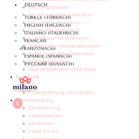
DEUTSCH
Barttransplantation
DHI-Choi Haartransplantation
TÜRKÇE
(
TÜRKISCH
)
FUE Haartransplantation
ENGLISH
(
ENGLISCH
)
FUT Haartransplantation
ITALIANO
(
ITALIENISCH
)
Augenbrauentransplantation
FRANÇAIS
Stammzellen Haartransplantation
(
FRANZÖSISCH
)
Saphir Fue Haartransplantation
ESPAÑOL
(
SPANISCH
)
Barttransplantation
РУССКИЙ
(
RUSSISCH
)
Haartransplantation ohne Rasur
Poästhetik
BBL
Povergrößerung mit Eigenfett
Zahnbehandlung
X
Zahnbleaching
Zahnimplantate
Zahnkronen
E-Max Kronen