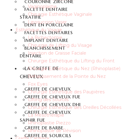
COURONNE ZIRCONE
Vaginoplastie
FACETTE DENTAIRE
Chirurgie Esthétique Vaginale
STRATIFIÉ
Liposuccion Vaser
DENT EN PORCELAINE
Esthétique du Visage
FACETTES DENTAIRES
La Bichectomie
IMPLANT DENTAIRE
Chirurgie de Lifting du Visage
BLANCHISSEMENT
Injection de Graisse Faciale
DENTAIRE
Chirurgie Esthétique du Lifting du Front
LA GREFFE DE
Chirurgie Esthétique du Nez (Rhinoplastie)
CHEVEUX
Rehaussement de la Pointe du Nez
Fox Eyes
GREFFE DE CHEVEUX
Chirurgie Esthétique des Paupières
GREFFE DE CHEVEUX FUE
Lifting des Sourcils
GREFFE DE CHEVEUX DHI
Chirurgie Esthétique des Oreilles Décollées
GREFFE DE CHEVEUX
La Mésothérapie
SAPHIR FUE
Rhinoplastie Piezzo
GREFFE DE BARBE
Rhinoplastie de Révision
GREFFE DE SOURCILS
Greffe Capillaire