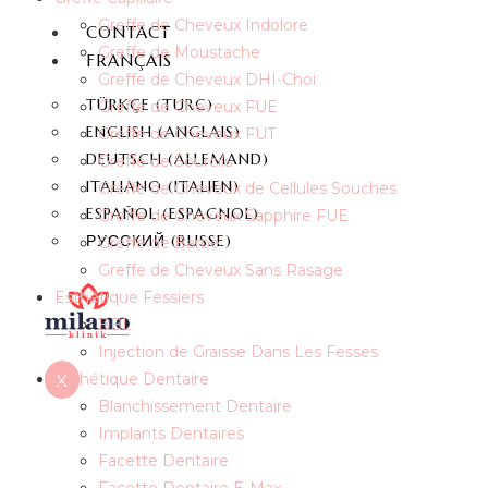
Greffe de Cheveux Indolore
CONTACT
Greffe de Moustache
FRANÇAIS
Greffe de Cheveux DHI-Choi
TÜRKÇE
(
TURC
)
Greffe de Cheveux FUE
ENGLISH
(
ANGLAIS
)
Greffe de Cheveux FUT
DEUTSCH
(
ALLEMAND
)
Greffe de Sourcils
ITALIANO
(
ITALIEN
)
Greffe de Cheveux de Cellules Souches
ESPAÑOL
(
ESPAGNOL
)
Greffe de Cheveux Sapphire FUE
РУССКИЙ
(
RUSSE
)
Greffe de Barbe
Greffe de Cheveux Sans Rasage
Esthétique Fessiers
BBL
Injection de Graisse Dans Les Fesses
X
Esthétique Dentaire
Blanchissement Dentaire
Implants Dentaires
Facette Dentaire