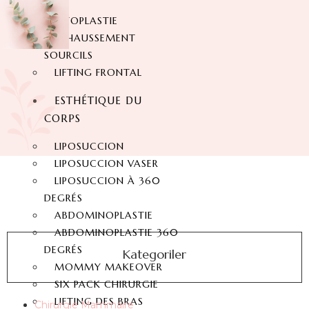
NEZ
OTOPLASTIE
REHAUSSEMENT
SOURCILS
LIFTING FRONTAL
ESTHÉTIQUE DU
CORPS
LIPOSUCCION
LIPOSUCCION VASER
LIPOSUCCION À 360
DEGRÉS
ABDOMINOPLASTIE
ABDOMINOPLASTIE 360
DEGRÉS
Kategoriler
MOMMY MAKEOVER
SIX PACK CHIRURGIE
LIFTING DES BRAS
Chirurgie Mammaire