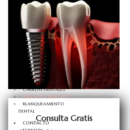
INJERTO CAPILAR FUE
INJERTO CAPILAR DHI
INJERTO CAPILAR FUE
ZAFIRO
INJERTO DE BARBA
TRASPLANTE DE CEJAS
ESTÉTICA DENTAL
DISEÑO DE SONRISA
CORONAS DE ZIRCONIO
DENTALES LAMINADAS
CARILLAS DE PORCELANA
CARILLAS DENTALES
IMPLANTES DENTALES
BLANQUEAMIENTO
DENTAL
Consulta Gratis
CONTACTO