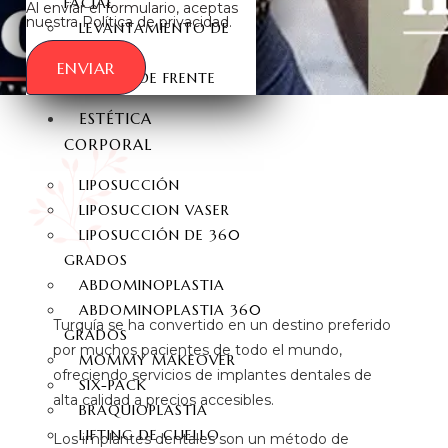
FACIAL
Al enviar el formulario, aceptas
nuestra Política de privacidad.
LEVANTAMIENTO DE
CEJAS
ENVIAR
LIFTING DE FRENTE
ESTÉTICA
CORPORAL
LIPOSUCCIÓN
LIPOSUCCION VASER
LIPOSUCCIÓN DE 360
GRADOS
ABDOMINOPLASTIA
ABDOMINOPLASTIA 360
Turquía se ha convertido en un destino preferido
GRADOS
por muchos pacientes de todo el mundo,
MOMMY MAKEOVER
ofreciendo servicios de implantes dentales de
SIX-PACK
alta calidad a precios accesibles.
BRAQUIOPLASTIA
LIFTING DE CUELLO
Los implantes dentales son un método de