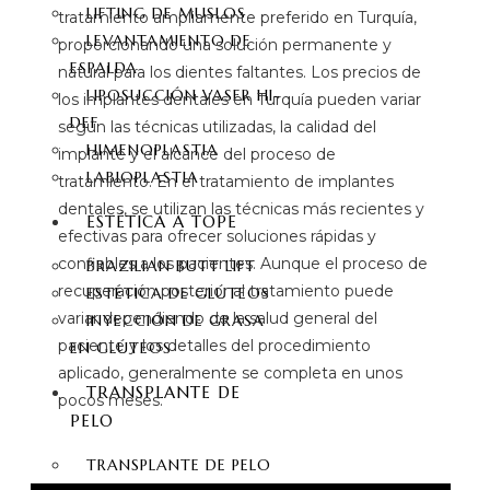
LIFTING DE MUSLOS
tratamiento ampliamente preferido en Turquía,
LEVANTAMIENTO DE
proporcionando una solución permanente y
ESPALDA
natural para los dientes faltantes. Los precios de
LIPOSUCCIÓN VASER HI-
los implantes dentales en Turquía pueden variar
DEF
según las técnicas utilizadas, la calidad del
HIMENOPLASTIA
implante y el alcance del proceso de
LABIOPLASTIA
tratamiento. En el tratamiento de implantes
dentales, se utilizan las técnicas más recientes y
ESTÉTICA A TOPE
efectivas para ofrecer soluciones rápidas y
confiables a los pacientes. Aunque el proceso de
BRAZILIAN BUTT LIFT
recuperación posterior al tratamiento puede
ESTÉTICA DE GLÚTEOS
variar dependiendo de la salud general del
INYECCIÓN DE GRASA
paciente y los detalles del procedimiento
EN GLÚTEOS
aplicado, generalmente se completa en unos
TRANSPLANTE DE
pocos meses.
PELO
TRANSPLANTE DE PELO