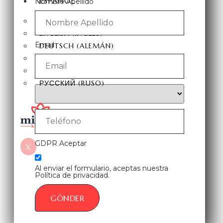
ESPAÑOL
Nombre Apellido
TÜRKÇE
(
TURCO
)
ENGLISH
(
INGLÉS
)
Email
DEUTSCH
(
ALEMÁN
)
ITALIANO
FRANÇAIS
(
FRANCÉS
)
РУССКИЙ
(
RUSO
)
GDPR Aceptar
X
Al enviar el formulario, aceptas nuestra
Política de privacidad.
GÖNDER