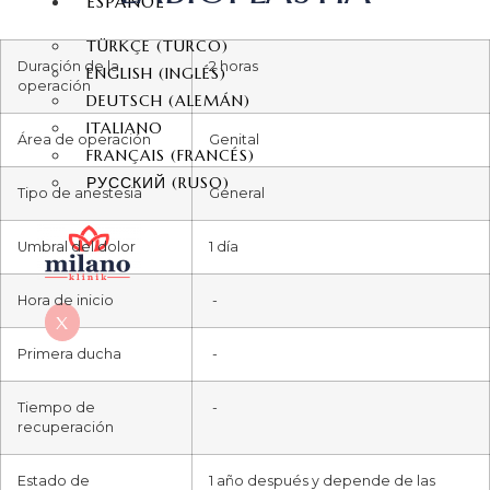
ESPAÑOL
TÜRKÇE
(
TURCO
)
Duración de la
2 horas
ENGLISH
(
INGLÉS
)
operación
DEUTSCH
(
ALEMÁN
)
ITALIANO
Área de operación
Genital
FRANÇAIS
(
FRANCÉS
)
РУССКИЙ
(
RUSO
)
Tipo de anestesia
General
Umbral del dolor
1 día
Hora de inicio
-
X
Primera ducha
-
Tiempo de
-
recuperación
Estado de
1 año después y depende de las