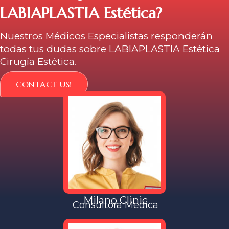
die Transferwagen waren sehr sauber. Ich
LABIAPLASTIA Estética?
bin mit den Ergebnissen sehr zu frieden. Ich
kann die Milano Klinik einfach jeden
Nuestros Médicos Especialistas responderán
weiterempfehlen
todas tus dudas sobre LABIAPLASTIA Estética
Cirugía Estética.
CONTACT US!
Milano Clinic
Consultora Medica