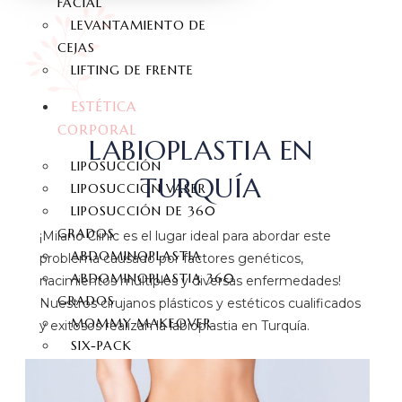
FACIAL
LEVANTAMIENTO DE
CEJAS
LIFTING DE FRENTE
ESTÉTICA
CORPORAL
LABIOPLASTIA EN
LIPOSUCCIÓN
TURQUÍA
LIPOSUCCION VASER
LIPOSUCCIÓN DE 360
GRADOS
¡Milano Clinic es el lugar ideal para abordar este
ABDOMINOPLASTIA
problema causado por factores genéticos,
ABDOMINOPLASTIA 360
nacimientos múltiples y diversas enfermedades!
GRADOS
Nuestros cirujanos plásticos y estéticos cualificados
MOMMY MAKEOVER
y exitosos realizan la labioplastia en Turquía.
SIX-PACK
BRAQUIOPLASTIA
LIFTING DE CUELLO