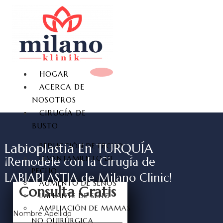
HOGAR
ACERCA DE
NOSOTROS
CIRUGÍA DE
BUSTO
Labioplastia En TURQUÍA
REDUCCIÓN DE PECHO
LEVANTAMIENTO DE
¡Remodele con la Cirugía de
PECHO
LABIAPLASTIA de Milano Clinic!
AUMENTO DE SENOS
Consulta Gratis
IMPLANTE DE SENO
AMPLIACIÓN DE MAMAS
Nombre Apellido
NO QUIRÚRGICA