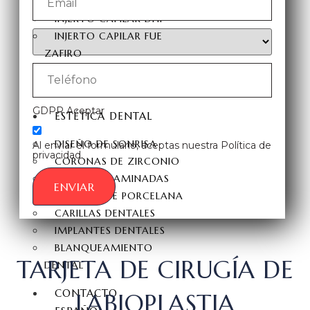
INJERTO CAPILAR FUE
INJERTO CAPILAR DHI
INJERTO CAPILAR FUE
ZAFIRO
INJERTO DE BARBA
TRASPLANTE DE CEJAS
GDPR Aceptar
ESTÉTICA DENTAL
DISEÑO DE SONRISA
Al enviar el formulario, aceptas nuestra Política de
privacidad.
CORONAS DE ZIRCONIO
DENTALES LAMINADAS
ENVIAR
CARILLAS DE PORCELANA
CARILLAS DENTALES
IMPLANTES DENTALES
BLANQUEAMIENTO
TARJETA DE CIRUGÍA DE
DENTAL
CONTACTO
LABIOPLASTIA