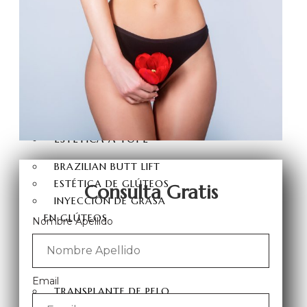
LIFTING DE MUSLOS
LEVANTAMIENTO DE
ESPALDA
LIPOSUCCIÓN VASER HI-
DEF
HIMENOPLASTIA
LABIOPLASTIA
ESTÉTICA A TOPE
BRAZILIAN BUTT LIFT
ESTÉTICA DE GLÚTEOS
Consulta Gratis
INYECCIÓN DE GRASA
EN GLÚTEOS
Nombre Apellido
TRANSPLANTE DE
PELO
Email
TRANSPLANTE DE PELO