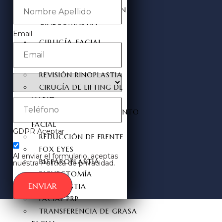
REDUCCIÓN DEL PEZÓN
GINECOMASTIA
Email
CIRUGÍA FACIAL
RINOPLASTIA
REVISIÓN RINOPLASTIA
CIRUGÍA DE LIFTING DE
NARIZ
CIRUGÍA DE ESTIRAMIENTO
FACIAL
GDPR Aceptar
REDUCCIÓN DE FRENTE
FOX EYES
Al enviar el formulario, aceptas
BLEFAROPLASTIA
nuestra Política de privacidad.
BICHECTOMÍA
ENVIAR
OTOPLASTIA
FACIAL PRP
TRANSFERENCIA DE GRASA