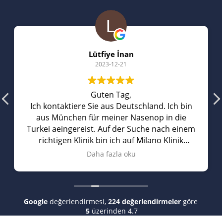
Lütfiye İnan
2023-12-21
Guten Tag,
Ich kontaktiere Sie aus Deutschland. Ich bin
aus München für meiner Nasenop in die
Turkei aeingereist. Auf der Suche nach einem
richtigen Klinik bin ich auf Milano Klinik
gestoBen. Sie hatten richtig gute
Daha fazla oku
Bewertungen auf Youtube. Vorort hat man
mich mit einem privaten Wagen abgeholt
und mich zum Hotel gefahren. Am naechsten
Morgen wurde ich zum Krankenhaus
Google
değerlendirmesi,
224 değerlendirmeler
göre
gefahren, wo ich meine Nasenkorrektur
5
üzerinden 4.7
hatte. Der Arzt har vor der Op all meine