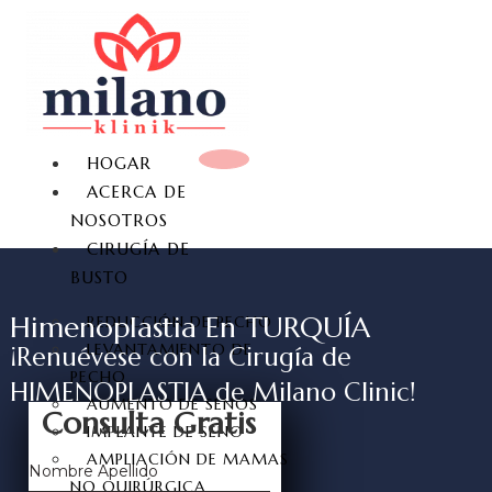
HOGAR
ACERCA DE
NOSOTROS
CIRUGÍA DE
BUSTO
Himenoplastia En TURQUÍA
REDUCCIÓN DE PECHO
LEVANTAMIENTO DE
¡Renuévese con la Cirugía de
PECHO
HIMENOPLASTIA de Milano Clinic!​
AUMENTO DE SENOS
Consulta Gratis
IMPLANTE DE SENO
AMPLIACIÓN DE MAMAS
Nombre Apellido
NO QUIRÚRGICA