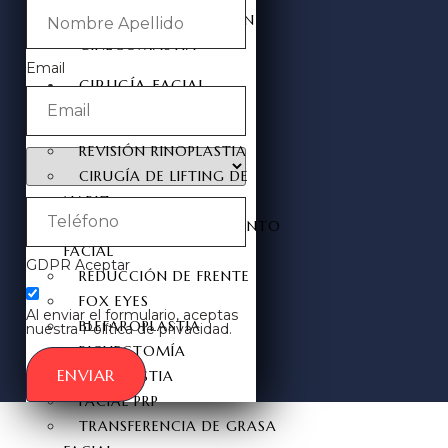
REDUCCIÓN DEL PEZÓN
GINECOMASTIA
Email
CIRUGÍA FACIAL
RINOPLASTIA
REVISIÓN RINOPLASTIA
CIRUGÍA DE LIFTING DE
NARIZ
CIRUGÍA DE ESTIRAMIENTO
FACIAL
GDPR Aceptar
REDUCCIÓN DE FRENTE
FOX EYES
Al enviar el formulario, aceptas
BLEFAROPLASTIA
nuestra Política de privacidad.
BICHECTOMÍA
ENVIAR
OTOPLASTIA
FACIAL PRP
TRANSFERENCIA DE GRASA