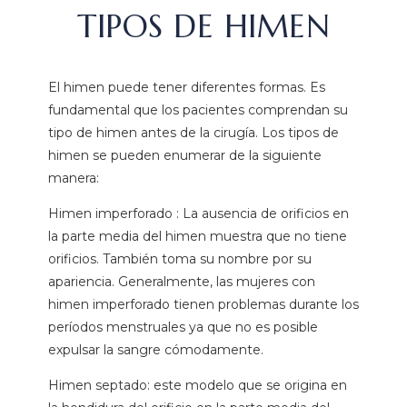
TIPOS DE HIMEN
Fragen geantwortet und mich über den
Ablauf informiert. Die Krankenschwester im
Krankenhaus waren sehr nett. Das Hotel und
die Transferwagen waren sehr sauber. Ich
El himen puede tener diferentes formas. Es
bin mit den Ergebnissen sehr zu frieden. Ich
fundamental que los pacientes comprendan su
kann die Milano Klinik einfach jeden
tipo de himen antes de la cirugía. Los tipos de
weiterempfehlen
himen se pueden enumerar de la siguiente
manera:
Himen imperforado : La ausencia de orificios en
la parte media del himen muestra que no tiene
orificios. También toma su nombre por su
apariencia. Generalmente, las mujeres con
himen imperforado tienen problemas durante los
períodos menstruales ya que no es posible
expulsar la sangre cómodamente.
Himen septado: este modelo que se origina en