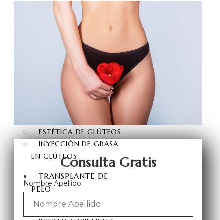
LIFTING DE MUSLOS
LEVANTAMIENTO DE
ESPALDA
LIPOSUCCIÓN VASER HI-
DEF
HIMENOPLASTIA
LABIOPLASTIA
ESTÉTICA A TOPE
BRAZILIAN BUTT LIFT
ESTÉTICA DE GLÚTEOS
INYECCIÓN DE GRASA
EN GLÚTEOS
Consulta Gratis
TRANSPLANTE DE
Nombre Apellido
PELO
TRANSPLANTE DE PELO