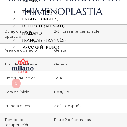
ESPAÑOL
HIMENOPLASTIA
TÜRKÇE
(
TURCO
)
ENGLISH
(
INGLÉS
)
DEUTSCH
(
ALEMÁN
)
Duración de la
2-3 horas intercambiable
ITALIANO
operación
FRANÇAIS
(
FRANCÉS
)
РУССКИЙ
(
RUSO
)
Área de operación
Genital
Tipo de anestesia
General
Umbral del dolor
1 día
X
Hora de inicio
Post/Op
Primera ducha
2 días después
Tiempo de
Entre 2 o 4 semanas
recuperación