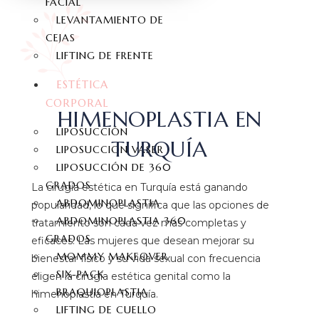
FACIAL
LEVANTAMIENTO DE
CEJAS
LIFTING DE FRENTE
ESTÉTICA
CORPORAL
HIMENOPLASTIA EN
LIPOSUCCIÓN
TURQUÍA
LIPOSUCCION VASER
LIPOSUCCIÓN DE 360
GRADOS
La cirugía estética en Turquía está ganando
ABDOMINOPLASTIA
popularidad, lo que significa que las opciones de
ABDOMINOPLASTIA 360
tratamiento son cada vez más completas y
GRADOS
eficaces. Las mujeres que desean mejorar su
MOMMY MAKEOVER
bienestar físico y su vida sexual con frecuencia
SIX-PACK
eligen la cirugía estética genital como la
BRAQUIOPLASTIA
himenoplastia en Turquía.
LIFTING DE CUELLO