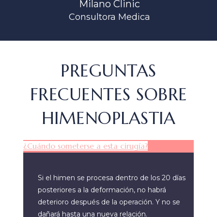
Milano Clinic
Consultora Medica
PREGUNTAS
FRECUENTES SOBRE
HIMENOPLASTIA
¿Cuándo someterse a esta cirugía?
Si el himen se procesa dentro de los 20 días
posteriores a la deformación, no habrá
deterioro después de la operación. Y no se
dañará hasta una nueva relación.