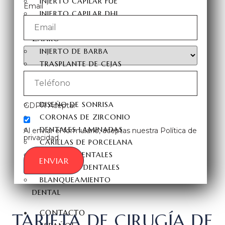
INJERTO CAPILAR FUE
Email
INJERTO CAPILAR DHI
INJERTO CAPILAR FUE
ZAFIRO
INJERTO DE BARBA
TRASPLANTE DE CEJAS
ESTÉTICA DENTAL
DISEÑO DE SONRISA
GDPR Aceptar
CORONAS DE ZIRCONIO
DENTALES LAMINADAS
Al enviar el formulario, aceptas nuestra Política de
privacidad.
CARILLAS DE PORCELANA
CARILLAS DENTALES
ENVIAR
IMPLANTES DENTALES
BLANQUEAMIENTO
DENTAL
CONTACTO
TARJETA DE CIRUGÍA DE