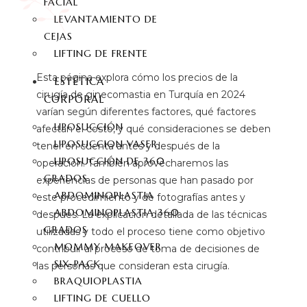
FACIAL
LEVANTAMIENTO DE
CEJAS
LIFTING DE FRENTE
Esta página explora cómo los precios de la
ESTÉTICA
cirugía de ginecomastia en Turquía en 2024
CORPORAL
varían según diferentes factores, qué factores
LIPOSUCCIÓN
afectan el costo, y qué consideraciones se deben
LIPOSUCCION VASER
tener en cuenta antes y después de la
LIPOSUCCIÓN DE 360
operación. También aprovecharemos las
GRADOS
experiencias de personas que han pasado por
ABDOMINOPLASTIA
este procedimiento y de fotografías antes y
ABDOMINOPLASTIA 360
después. La explicación detallada de las técnicas
GRADOS
utilizadas y todo el proceso tiene como objetivo
MOMMY MAKEOVER
contribuir al proceso de toma de decisiones de
SIX-PACK
las personas que consideran esta cirugía.
BRAQUIOPLASTIA
LIFTING DE CUELLO