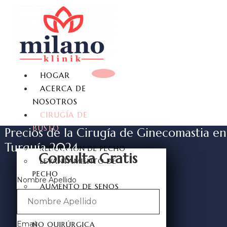
HOGAR
ACERCA DE
NOSOTROS
CIRUGÍA DE
BUSTO
Precios de la Cirugía de Ginecomastia en
Turquía 2024
REDUCCIÓN DE PECHO
Consulta Gratis
LEVANTAMIENTO DE
PECHO
Nombre Apellido
AUMENTO DE SENOS
IMPLANTE DE SENO
AMPLIACIÓN DE MAMAS
Email
NO QUIRÚRGICA