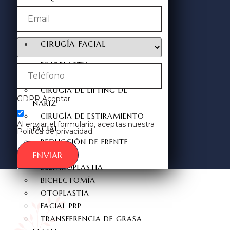
REDUCCIÓN DEL PEZÓN
GINECOMASTIA
CIRUGÍA FACIAL
RINOPLASTIA
REVISIÓN RINOPLASTIA
CIRUGÍA DE LIFTING DE
GDPR Aceptar
NARIZ
CIRUGÍA DE ESTIRAMIENTO
Al enviar el formulario, aceptas nuestra
FACIAL
Política de privacidad.
REDUCCIÓN DE FRENTE
ENVIAR
FOX EYES
BLEFAROPLASTIA
BICHECTOMÍA
OTOPLASTIA
FACIAL PRP
TRANSFERENCIA DE GRASA