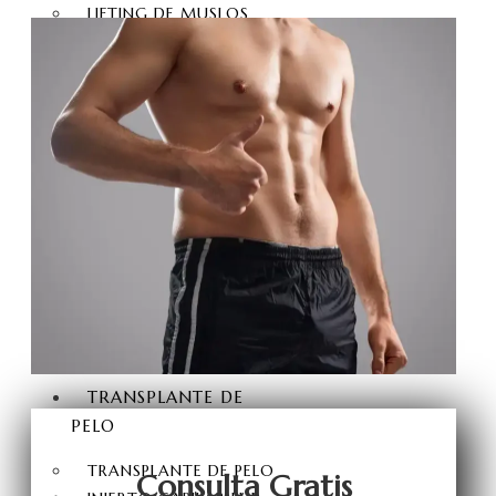
LIFTING DE MUSLOS
LEVANTAMIENTO DE
ESPALDA
LIPOSUCCIÓN VASER HI-
DEF
HIMENOPLASTIA
LABIOPLASTIA
ESTÉTICA A TOPE
BRAZILIAN BUTT LIFT
ESTÉTICA DE GLÚTEOS
INYECCIÓN DE GRASA
EN GLÚTEOS
TRANSPLANTE DE
PELO
TRANSPLANTE DE PELO
Consulta Gratis