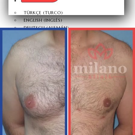
ESPAÑOL
TÜRKÇE
(
TURCO
)
ENGLISH
(
INGLÉS
)
DEUTSCH
(
ALEMÁN
)
ITALIANO
FRANÇAIS
(
FRANCÉS
)
РУССКИЙ
(
RUSO
)
X