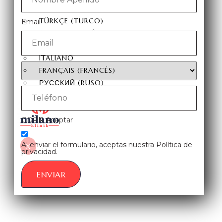
ESPAÑOL
TÜRKÇE
(
TURCO
)
Email
ENGLISH
(
INGLÉS
)
DEUTSCH
(
ALEMÁN
)
ITALIANO
FRANÇAIS
(
FRANCÉS
)
РУССКИЙ
(
RUSO
)
GDPR Aceptar
Al enviar el formulario, aceptas nuestra Política de
X
privacidad.
ENVIAR