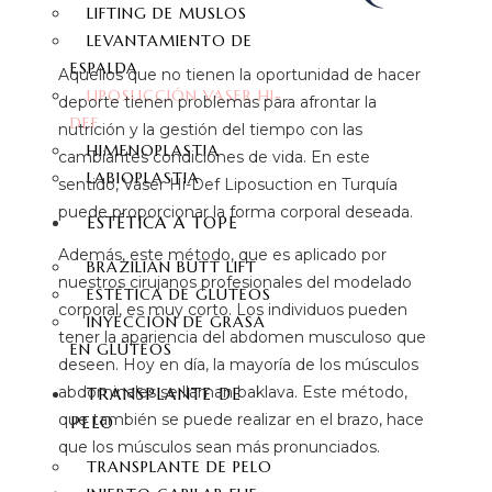
LIFTING DE MUSLOS
LEVANTAMIENTO DE
ESPALDA
Aquellos que no tienen la oportunidad de hacer
LIPOSUCCIÓN VASER HI-
deporte tienen problemas para afrontar la
DEF
nutrición y la gestión del tiempo con las
HIMENOPLASTIA
cambiantes condiciones de vida. En este
LABIOPLASTIA
sentido, Vaser Hi-Def Liposuction en Turquía
puede proporcionar la forma corporal deseada.
ESTÉTICA A TOPE
Además, este método, que es aplicado por
BRAZILIAN BUTT LIFT
nuestros cirujanos profesionales del modelado
ESTÉTICA DE GLÚTEOS
corporal, es muy corto. Los individuos pueden
INYECCIÓN DE GRASA
tener la apariencia del abdomen musculoso que
EN GLÚTEOS
deseen. Hoy en día, la mayoría de los músculos
abdominales se llaman baklava. Este método,
TRANSPLANTE DE
que también se puede realizar en el brazo, hace
PELO
que los músculos sean más pronunciados.
TRANSPLANTE DE PELO