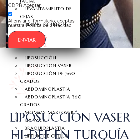
FACIAL
GDPR Aceptar
LEVANTAMIENTO DE
CEJAS
Al enviar el formulario, aceptas
LIFTING DE FRENTE
nuestra Política de privacidad.
ESTÉTICA
ENVIAR
CORPORAL
LIPOSUCCIÓN
LIPOSUCCION VASER
LIPOSUCCIÓN DE 360
GRADOS
ABDOMINOPLASTIA
ABDOMINOPLASTIA 360
GRADOS
LIPOSUCCIÓN VASER
MOMMY MAKEOVER
SIX-PACK
BRAQUIOPLASTIA
HI-DEF EN TURQUÍA
LIFTING DE CUELLO