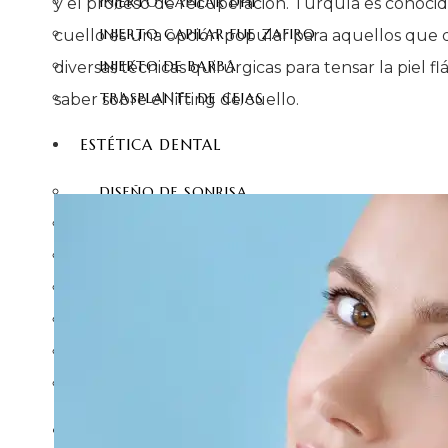
INJERTO CAPILAR DHI
y el proceso de recuperación. Turquía es conocida p
INJERTO CAPILAR FUE ZAFIRO
cuello es una opción popular para aquellos que d
INJERTO DE BARBA
diversas técnicas quirúrgicas para tensar la piel 
TRASPLANTE DE CEJAS
saber sobre el lifting de cuello.
ESTÉTICA DENTAL
DISEÑO DE SONRISA
CORONAS DE ZIRCONIO
DENTALES LAMINADAS
CARILLAS DE PORCELANA
CARILLAS DENTALES
IMPLANTES DENTALES
BLANQUEAMIENTO DENTAL
CONTACTO