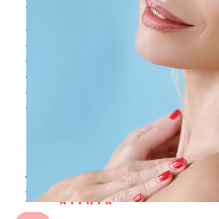
ESPAÑOL
TÜRKÇE
(
TURCO
)
ENGLISH
(
INGLÉS
)
DEUTSCH
(
ALEMÁN
)
ITALIANO
FRANÇAIS
(
FRANCÉS
)
РУССКИЙ
(
RUSO
)