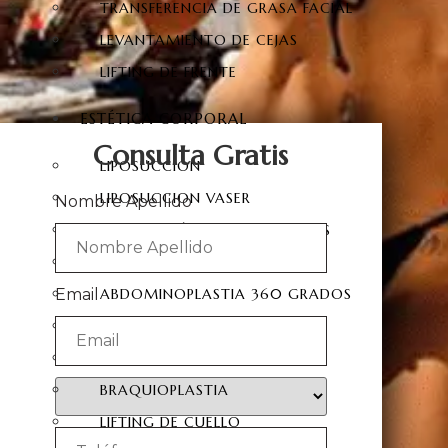
TRANSFERENCIA DE GRASA FACIAL
LEVANTAMIENTO DE CEJAS
LIFTING DE FRENTE
ESTÉTICA CORPORAL
Consulta Gratis
LIPOSUCCIÓN
LIPOSUCCION VASER
Nombre Apellido
LIPOSUCCIÓN DE 360 GRADOS
ABDOMINOPLASTIA
Email
ABDOMINOPLASTIA 360 GRADOS
MOMMY MAKEOVER
SIX-PACK
BRAQUIOPLASTIA
LIFTING DE CUELLO