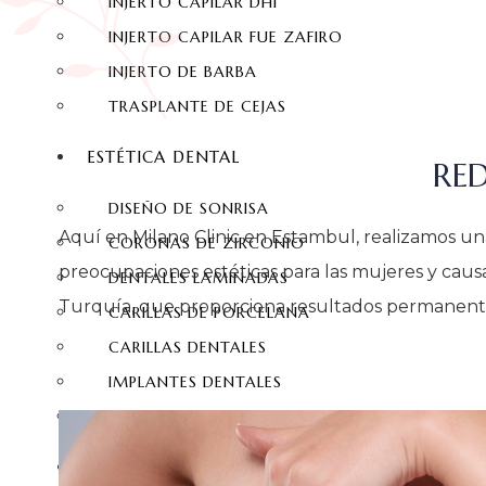
INJERTO CAPILAR DHI
INJERTO CAPILAR FUE ZAFIRO
INJERTO DE BARBA
TRASPLANTE DE CEJAS
ESTÉTICA DENTAL
RE
DISEÑO DE SONRISA
Aquí en Milano Clinic en Estambul, realizamos u
CORONAS DE ZIRCONIO
preocupaciones estéticas para las mujeres y caus
DENTALES LAMINADAS
Turquía, que proporciona resultados permanente
CARILLAS DE PORCELANA
CARILLAS DENTALES
IMPLANTES DENTALES
BLANQUEAMIENTO DENTAL
CONTACTO