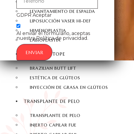
LIFTING DE MUSLOS
LEVANTAMIENTO DE ESPALDA
GDPR Aceptar
LIPOSUCCIÓN VASER HI-DEF
HIMENOPLASTIA
Al enviar el formulario, aceptas
nuestra Política de privacidad.
LABIOPLASTIA
ENVIAR
ESTÉTICA A TOPE
BRAZILIAN BUTT LIFT
ESTÉTICA DE GLÚTEOS
INYECCIÓN DE GRASA EN GLÚTEOS
TRANSPLANTE DE PELO
TRANSPLANTE DE PELO
INJERTO CAPILAR FUE