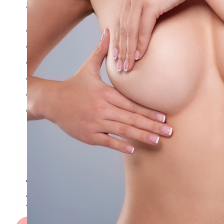
ESPAÑOL
TÜRKÇE
(
TURCO
)
ENGLISH
(
INGLÉS
)
DEUTSCH
(
ALEMÁN
)
ITALIANO
FRANÇAIS
(
FRANCÉS
)
РУССКИЙ
(
RUSO
)