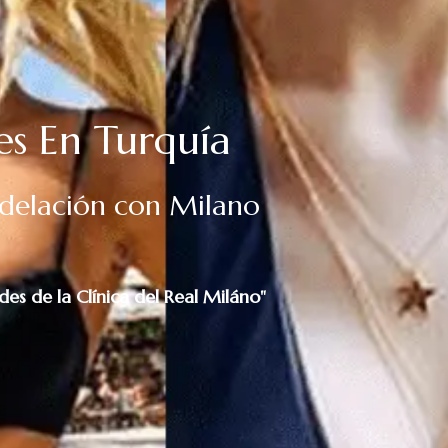
s En Turquía
delación con Milano
es de la Clínica del Real Miláno"