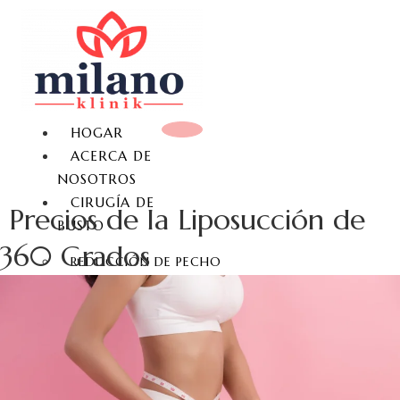
HOGAR
ACERCA DE
NOSOTROS
CIRUGÍA DE
Precios de la Liposucción de
BUSTO
360 Grados
REDUCCIÓN DE PECHO
LEVANTAMIENTO DE
PECHO
AUMENTO DE SENOS
IMPLANTE DE SENO
AMPLIACIÓN DE MAMAS
NO QUIRÚRGICA