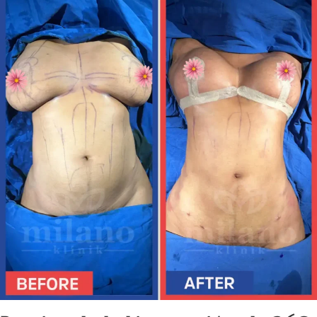
ESPAÑOL
TÜRKÇE
(
TURCO
)
ENGLISH
(
INGLÉS
)
DEUTSCH
(
ALEMÁN
)
ITALIANO
FRANÇAIS
(
FRANCÉS
)
РУССКИЙ
(
RUSO
)
X