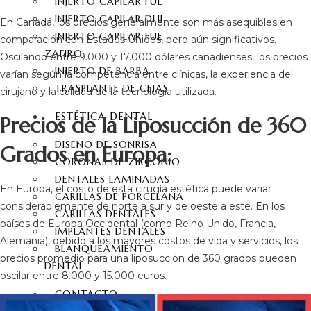
INJERTO CAPILAR FUE
INJERTO CAPILAR DHI
En Canadá, los precios generalmente son más asequibles en
INJERTO CAPILAR FUE
comparación con Estados Unidos, pero aún significativos.
ZAFIRO
Oscilando entre 9.000 y 17.000 dólares canadienses, los precios
INJERTO DE BARBA
varían según la competencia entre clínicas, la experiencia del
TRASPLANTE DE CEJAS
cirujano y la calidad de la tecnología utilizada.
ESTÉTICA DENTAL
Precios de la Liposucción de 360
DISEÑO DE SONRISA
Grados en Europa:
CORONAS DE ZIRCONIO
DENTALES LAMINADAS
En Europa, el costo de esta cirugía estética puede variar
CARILLAS DE PORCELANA
considerablemente de norte a sur y de oeste a este. En los
CARILLAS DENTALES
países de Europa Occidental (como Reino Unido, Francia,
IMPLANTES DENTALES
Alemania), debido a los mayores costos de vida y servicios, los
BLANQUEAMIENTO
precios promedio para una liposucción de 360 grados pueden
DENTAL
oscilar entre 8.000 y 15.000 euros.
CONTACTO