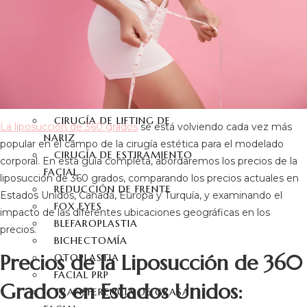
REDUCCIÓN DEL PEZÓN
GINECOMASTIA
CIRUGÍA FACIAL
RINOPLASTIA
REVISIÓN RINOPLASTIA
CIRUGÍA DE LIFTING DE
La liposucción de 360 grados
se está volviendo cada vez más
NARIZ
popular en el campo de la cirugía estética para el modelado
CIRUGÍA DE ESTIRAMIENTO
corporal. En esta guía completa, abordaremos los precios de la
FACIAL
liposucción de 360 grados, comparando los precios actuales en
REDUCCIÓN DE FRENTE
Estados Unidos, Canadá, Europa y Turquía, y examinando el
FOX EYES
impacto de las diferentes ubicaciones geográficas en los
BLEFAROPLASTIA
precios.
BICHECTOMÍA
Precios de la Liposucción de 360
OTOPLASTIA
FACIAL PRP
Grados en Estados Unidos:
TRANSFERENCIA DE GRASA