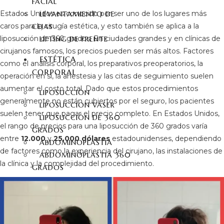
FACIAL
Estados Unidos es conocido por ser uno de los lugares más
LEVANTAMIENTO DE
caros para la cirugía estética, y esto también se aplica a la
CEJAS
liposucción de 360 grados. En ciudades grandes y en clínicas de
LIFTING DE FRENTE
cirujanos famosos, los precios pueden ser más altos. Factores
ESTÉTICA
como el análisis corporal, los preparativos preoperatorios, la
CORPORAL
operación en sí, la anestesia y las citas de seguimiento suelen
aumentar el costo total. Dado que estos procedimientos
LIPOSUCCIÓN
generalmente no están cubiertos por el seguro, los pacientes
LIPOSUCCION VASER
suelen tener que pagar el precio completo. En Estados Unidos,
LIPOSUCCIÓN DE 360
el rango de precios para una liposucción de 360 grados varía
GRADOS
entre
12.000
y
25.000 dólares
estadounidenses, dependiendo
ABDOMINOPLASTIA
de factores como la experiencia del cirujano, las instalaciones de
ABDOMINOPLASTIA 360
la clínica y la complejidad del procedimiento.
GRADOS
MOMMY MAKEOVER
SIX-PACK
BRAQUIOPLASTIA
LIFTING DE CUELLO