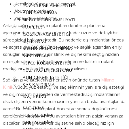
Kemik büyümesi ve iyileşmesi,
YÜZ GERME AMELIYATI
Abutment yerleşimi,
ALIN DARALTMA
Yapay diş yerleştirme.
PIEZO BURUN AMELIYATI
Anlaşılacağı üzere diş implantları denilince planlama
FOX EYES
aşamasından operasyon gününe kadar uzun ve detaylı bir
GÖZ KAPAĞI ESTETIĞI
süreç sizleri beklemektedir. Bu nedenle diş implantları öncesi
BIŞEKTOMI
ve sonrası düşünüldüğünde estetik ve sağlık açısından en iyi
BURUN UCU KALDIRMA
sonuçları almak için iyi bir klinik ve diş hekimi seçtiğinizden
MEZOTERAPI
emin olmalısınız. Ve kliniğinizin bilinen ve kaliteli implant
KEPÇE KULAK ESTETIĞI
markalarını kullandığından emin olmalısınız.
YÜZ YAĞ ENJEKSIYONU
ALIN GERME ESTETIĞI
Sağlığınızı ve isteklerinizi her şeyin önünde tutan
Milano
KAŞ KALDIRMA
Klinik
, vücut, yüz estetiği ve saç ekiminin yanı sıra diş estetiği
ve diş implantı hizmetleri de vermektedir.Diş implantlarının
SAÇ EKIMI
eksik dişlerin yerine konulmasının yanı sıra başka avantajları da
SAÇ EKIMI
vardır. Bu nedenle implant öncesi ve sonrası düşünülmesi
FUE SAÇ EKIMI
gerekenleri araştırırken bu avantajları bilmeniz sizin yararınıza
DHI SAÇ EKIMI
olacaktır. Örneğin tam bir diş setine sahip olacağınız için