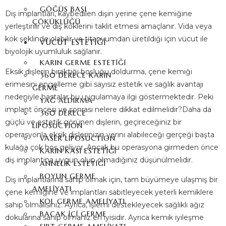
GÖĞÜS BAŞI
Diş implantları, kaybedilen dişin yerine çene kemiğine
ÇÖKÜKLÜĞÜ
yerleştirilir ve diş köklerini taklit etmesi amaçlanır. Vida veya
kök şeklinde olabilir ve titanyumdan üretildiği için vücut ile
VÜCUT ESTETIĞI
biyolojik uyumluluk sağlanır.
KARIN GERME ESTETIĞI
Eksik dişlerin bıraktığı boşluğu doldurma, çene kemiği
360 DERECE KARIN
erimesini engelleme gibi sayısız estetik ve sağlık avantajı
GERME
nedeniyle hastalar bu uygulamaya ilgi göstermektedir. Peki
YAĞ ALDIRMA
implant öncesi ve sonrası nelere dikkat edilmelidir?Daha da
360 DERECE
güçlü ve estetik görünen dişlerin, geçireceğiniz bir
LIPOSUCTION
operasyonla eksik dişlerinizin yerini alabileceği gerçeği başta
VASER LIPOSUCTION
kulağa çok hoş geliyor. Ancak bu operasyona girmeden önce
KARIN KASI ESTETIĞI
diş implantına uygun olup olmadığınız düşünülmelidir.
ANNELIK ESTETIĞI
BOYUN GERME
Diş implantlarına sahip olmak için, tam büyümeye ulaşmış bir
AMELIYATI
çene kemiğine ve implantları sabitleyecek yeterli kemiklere
KOL GERME AMELIYATI
sahip olmalısınız. Ayrıca, işlemi destekleyecek sağlıklı ağız
BACAK İÇI GERME
dokularına sahip olmanız en iyisidir. Ayrıca kemik iyileşme