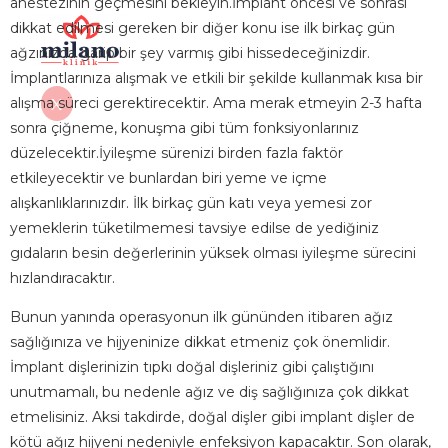
anestezinin geçmesini bekleyin.İmplant öncesi ve sonrası
dikkat edilmesi gereken bir diğer konu ise ilk birkaç gün
ağzınızda garip bir şey varmış gibi hissedeceğinizdir.
İmplantlarınıza alışmak ve etkili bir şekilde kullanmak kısa bir
alışma süreci gerektirecektir. Ama merak etmeyin 2-3 hafta
X
sonra çiğneme, konuşma gibi tüm fonksiyonlarınız
düzelecektir.İyileşme sürenizi birden fazla faktör
etkileyecektir ve bunlardan biri yeme ve içme
alışkanlıklarınızdır. İlk birkaç gün katı veya yemesi zor
yemeklerin tüketilmemesi tavsiye edilse de yediğiniz
gıdaların besin değerlerinin yüksek olması iyileşme sürecini
hızlandıracaktır.
Bunun yanında operasyonun ilk gününden itibaren ağız
sağlığınıza ve hijyeninize dikkat etmeniz çok önemlidir.
İmplant dişlerinizin tıpkı doğal dişleriniz gibi çalıştığını
unutmamalı, bu nedenle ağız ve diş sağlığınıza çok dikkat
etmelisiniz. Aksi takdirde, doğal dişler gibi implant dişler de
kötü ağız hijyeni nedeniyle enfeksiyon kapacaktır. Son olarak,