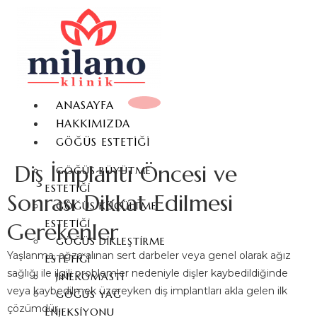
ANASAYFA
HAKKIMIZDA
GÖĞÜS ESTETIĞI
Diş İmplantı Öncesi ve
GÖĞÜS BÜYÜTME
ESTETIĞI
Sonrası Dikkat Edilmesi
GÖĞÜS KÜÇÜLTME
ESTETIĞI
Gerekenler
GÖĞÜS DIKLEŞTIRME
Yaşlanma, ağza alınan sert darbeler veya genel olarak ağız
ESTETIĞI
sağlığı ile ilgili problemler nedeniyle dişler kaybedildiğinde
JINEKOMASTI
veya kaybedilmek üzereyken diş implantları akla gelen ilk
GÖĞÜS YAĞ
çözümdür.
ENJEKSIYONU