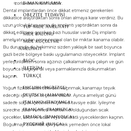
E-MAX KAPLAMA
zorluklara neden olabilir.
Dental implantlardan önce dikkat etmeniz gerekenleri
OBEZİTE TEDAVİSİ
dikkatlice araştırdıktan sonra onları almaya karar verdiniz. Bu
uzun yolculuktan sonra diş implantı yaptırdıktan sonra da
TÜP MIDE AMELIYATI
dikkat edilmesi gereken bazı hususlar vardır.Diş implantı
MIDE BALONU
ameliyatınızdan sonra normal olan bir miktar kanama olabilir.
MIDE KÜÇÜLTME
Bu durumda diş hekiminiz sizden yaklaşık bir saat boyunca
AMELIYATI
gazlı bezle bölgeye baskı uygulamanızı isteyecektir. İmplant
BLOG
yerleştirildikten sonra ağzınızı çalkalamamaya çalışın ve gün
İLETIŞIM
boyunca bölgeye dil veya parmaklarınızla dokunmaktan
TÜRKÇE
kaçının.
ENGLISH
(
İNGILIZCE
)
Yoğun fiziksel aktivitelerden kaçınmak, kanamayı teşvik
DEUTSCH
(
ALMANCA
)
edeceği için iyi bir seçenek olabilir. Ayrıca ameliyat günü
ITALIANO
(
İTALYANCA
)
sadece soğuk içeceklerin içilmesi tavsiye edilir. İyileşme
FRANÇAIS
(
FRANSIZCA
)
sürecine zarar vermesi muhtemel olduğundan sıcak
ESPAÑOL
(
İSPANYOLCA
)
içecekler, alkol ve sıcak veya baharatlı yiyeceklerden kaçının.
РУССКИЙ
(
RUSÇA
)
Boğulmayı önlemek için yemek yemeden önce lokal