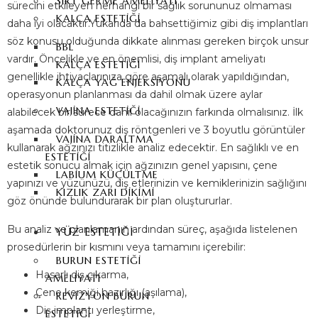
SIRT GERME AMELIYATI
sürecini etkileyen herhangi bir sağlık sorununuz olmaması
KALÇA ESTETIĞI
daha iyi olacaktır.Yukarıda da bahsettiğimiz gibi diş implantları
söz konusu olduğunda dikkate alınması gereken birçok unsur
BBL
vardır. Öncelikle ve en önemlisi, diş implant ameliyatı
KALÇA ESTETIĞI
genellikle ihtiyaçlarınıza göre aşamalı olarak yapıldığından,
KALÇA YAĞ ENJEKSIYONU
operasyonun planlanması da dahil olmak üzere aylar
VAJINA ESTETIĞI
alabilecek bir sürece dahil olacağınızın farkında olmalısınız. İlk
aşamada doktorunuz diş röntgenleri ve 3 boyutlu görüntüler
VAJINA DARALTMA
kullanarak ağzınızı titizlikle analiz edecektir. En sağlıklı ve en
ESTETIĞI
estetik sonucu almak için ağzınızın genel yapısını, çene
LABIUM KÜÇÜLTME
yapınızı ve yüzünüzü, diş etlerinizin ve kemiklerinizin sağlığını
KIZLIK ZARI DIKIMI
göz önünde bulundurarak bir plan oluştururlar.
Bu analiz ve planlamanın ardından süreç, aşağıda listelenen
YÜZ ESTETIĞI
prosedürlerin bir kısmını veya tamamını içerebilir:
BURUN ESTETIĞI
Hasarlı diş çıkarma,
AMELIYATI
Çene kemiği hazırlığı (aşılama),
REVIZYON BURUN
Diş implantı yerleştirme,
ESTETIĞI