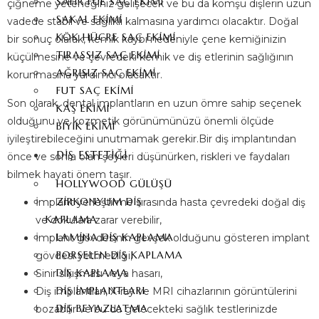
SAFIR FUE SAÇ EKIMI
çiğneme yeteneğiniz gelişecek ve bu da komşu dişlerin uzun
SAKAL EKIMI
vadede stabil ve sağlıklı kalmasına yardımcı olacaktır. Doğal
KÖK HÜCRE SAÇ EKIMI
bir sonuç olarak, kemik kaybı nedeniyle çene kemiğinizin
TIRAŞSIZ SAÇ EKIMI
küçülmesine ve çevredeki kemik ve diş etlerinin sağlığının
AĞRISIZ SAÇ EKIMI
korunmasına yardımcı olacaktır.
FUT SAÇ EKIMI
Son olarak, dental implantların en uzun ömre sahip seçenek
KAŞ EKIMI
olduğunu ve kozmetik görünümünüzü önemli ölçüde
BIYIK EKIMI
iyileştirebileceğini unutmamak gerekir.Bir diş implantından
DIŞ ESTETIĞI
önce ve sonra olan şeyleri düşünürken, riskleri ve faydaları
bilmek hayati önem taşır.
HOLLYWOOD GÜLÜŞÜ
ZIRKONYUM DIŞ
İmplant yerleştirme sırasında hasta çevredeki doğal diş
KAPLAMA
ve dokulara zarar verebilir,
LAMINA DIŞ KAPLAMA
İmplant gövdesinin gevşek olduğunu gösteren implant
PORSELEN DIŞ KAPLAMA
gövdesi yetmezliği,
DIŞ KAPLAMA
Sinir sıkışması veya hasarı,
DIŞ İMPLANTLARI
Diş implantları, X-ray ve MRI cihazlarının görüntülerini
DIŞ BEYAZLATMA
bozabilir ve bu da gelecekteki sağlık testlerinizde