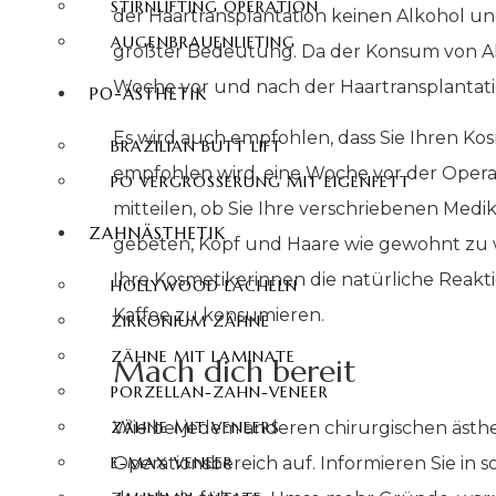
STIRNLIFTING OPERATION
der Haartransplantation keinen Alkohol und r
AUGENBRAUENLIFTING
größter Bedeutung. Da der Konsum von Alko
Woche vor und nach der Haartransplantat
PO-ÄSTHETIK
Es wird auch empfohlen, dass Sie Ihren Ko
BRAZILIAN BUTT LIFT
empfohlen wird, eine Woche vor der Oper
PO VERGRÖSSERUNG MIT EIGENFETT
mitteilen, ob Sie Ihre verschriebenen Me
ZAHNÄSTHETIK
gebeten, Kopf und Haare wie gewohnt zu 
Ihre Kosmetikerinnen die natürliche Reakt
HOLLYWOOD LÄCHELN
Kaffee zu konsumieren.
ZIRKONIUM ZÄHNE
ZÄHNE MIT LAMINATE
Mach dich bereit
PORZELLAN-ZAHN-VENEER
Wie bei jedem anderen chirurgischen ästhe
ZÄHNE MIT VENEERS
Operationsbereich auf. Informieren Sie in 
E-MAX VENEER