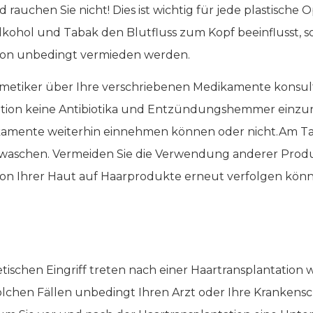
auchen Sie nicht! Dies ist wichtig für jede plastische Op
hol und Tabak den Blutfluss zum Kopf beeinflusst, sol
ion unbedingt vermieden werden.
smetiker über Ihre verschriebenen Medikamente konsulti
ation keine Antibiotika und Entzündungshemmer einzun
dikamente weiterhin einnehmen können oder nicht.Am T
waschen. Vermeiden Sie die Verwendung anderer Produ
ion Ihrer Haut auf Haarprodukte erneut verfolgen könn
tischen Eingriff treten nach einer Haartransplantation
solchen Fällen unbedingt Ihren Arzt oder Ihre Krankens