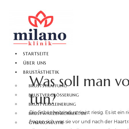
STARTSEITE
ÜBER UNS
BRUSTÄSTHETIK
Was soll man vo
BRUSTSTRAFFUNG
tun?
BRUSTVERGRÖSSERUNG
BRUSTVERKLEINERUNG
Die Schönheitsindustrie ist riesig. Es ist 
BRUSTWARZENKORREKTUR
fragen sich was sie vor und nach der Haar
GYNÄKOMASTIE