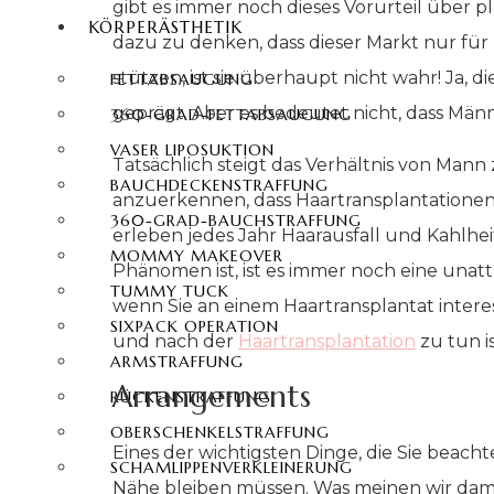
gibt es immer noch dieses Vorurteil über pl
KÖRPERÄSTHETIK
dazu zu denken, dass dieser Markt nur für 
stützen, ist sie überhaupt nicht wahr! Ja,
FETTABSAUGUNG
geprägt. Aber es bedeutet nicht, dass Mä
360-GRAD-FETTABSAUGUNG
VASER LIPOSUKTION
Tatsächlich steigt das Verhältnis von Mann 
BAUCHDECKENSTRAFFUNG
anzuerkennen, dass Haartransplantationen
360-GRAD-BAUCHSTRAFFUNG
erleben jedes Jahr Haarausfall und Kahlheit
MOMMY MAKEOVER
Phänomen ist, ist es immer noch eine unat
TUMMY TUCK
wenn Sie an einem Haartransplantat interess
SIXPACK OPERATION
und nach der
Haartransplantation
zu tun is
ARMSTRAFFUNG
Arrangements
RÜCKENSTRAFFUNG
OBERSCHENKELSTRAFFUNG
Eines der wichtigsten Dinge, die Sie beacht
SCHAMLIPPENVERKLEINERUNG
Nähe bleiben müssen. Was meinen wir damit