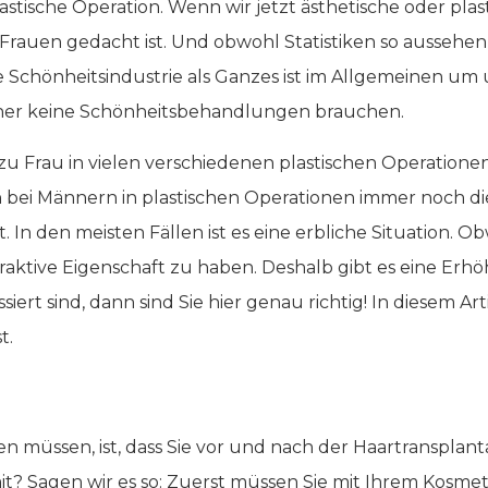
astische Operation. Wenn wir jetzt ästhetische oder pla
Frauen gedacht ist. Und obwohl Statistiken so aussehen
 die Schönheitsindustrie als Ganzes ist im Allgemeinen u
nner keine Schönheitsbehandlungen brauchen.
zu Frau in vielen verschiedenen plastischen Operationen j
 bei Männern in plastischen Operationen immer noch di
. In den meisten Fällen ist es eine erbliche Situation. O
traktive Eigenschaft zu haben. Deshalb gibt es eine Er
iert sind, dann sind Sie hier genau richtig! In diesem A
t.
en müssen, ist, dass Sie vor und nach der Haartransplant
? Sagen wir es so: Zuerst müssen Sie mit Ihrem Kosmet