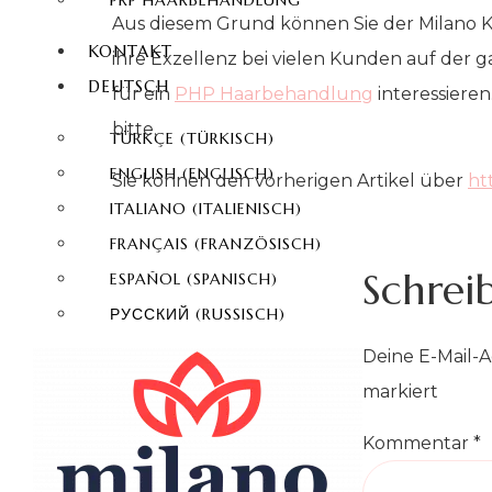
PRP HAARBEHANDLUNG
Aus diesem Grund können Sie der Milano Kli
KONTAKT
ihre Exzellenz bei vielen Kunden auf der
DEUTSCH
für ein
PHP Haarbehandlung
interessiere
bitte.
TÜRKÇE
(
TÜRKISCH
)
ENGLISH
(
ENGLISCH
)
Sie können den vorherigen Artikel über
ht
ITALIANO
(
ITALIENISCH
)
FRANÇAIS
(
FRANZÖSISCH
)
Schrei
ESPAÑOL
(
SPANISCH
)
РУССКИЙ
(
RUSSISCH
)
Deine E-Mail-A
markiert
Kommentar
*