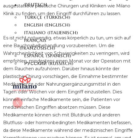
DEUTSCH
ausgestattete plastische Chirurgen und Kliniken wie Milano
Klinik zu finden, um den Eingriff durchführen zu lassen.
TÜRKÇE
(
TÜRKISCH
)
ENGLISH
(
ENGLISCH
)
ITALIANO
(
ITALIENISCH
)
Es ist nicht notwendig, etwas körperlich zu tun, um sich auf
FRANÇAIS
eine Bauchnabelbehandlung vorzubereiten. Um die
(
FRANZÖSISCH
)
Wahrscheinlichkeit von Schwierigkeiten zu verringern, wird
ESPAÑOL
(
SPANISCH
)
empfohlen, mindestens einen Monat vor der Operation mit
РУССКИЙ
(
RUSSISCH
)
dem Rauchen aufzuhören. Darüber hinaus könnte der
plastische Chirurg vorschlagen, die Einnahme bestimmter
Medikamente oder Nahrungsergänzungsmittel in den
Tagen oder Wochen vor dem Eingriff einzustellen. Dies
können einfache Medikamente sein, die Patienten vor
X
medizinischen Eingriffen absetzen müssen. Diese
Medikamente können sich mit Blutdruck und anderen
Blutfluss- oder hormonbedingten Medikamenten befassen,
da diese Medikamente während der medizinischen Eingriffe