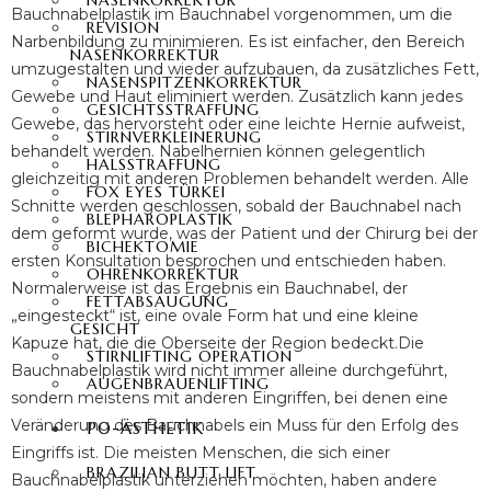
NASENKORREKTUR
Bauchnabelplastik im Bauchnabel vorgenommen, um die
REVISION
Narbenbildung zu minimieren. Es ist einfacher, den Bereich
NASENKORREKTUR
umzugestalten und wieder aufzubauen, da zusätzliches Fett,
NASENSPITZENKORREKTUR
Gewebe und Haut eliminiert werden. Zusätzlich kann jedes
GESICHTSSTRAFFUNG
Gewebe, das hervorsteht oder eine leichte Hernie aufweist,
STIRNVERKLEINERUNG
behandelt werden. Nabelhernien können gelegentlich
HALSSTRAFFUNG
gleichzeitig mit anderen Problemen behandelt werden. Alle
FOX EYES TÜRKEI
Schnitte werden geschlossen, sobald der Bauchnabel nach
BLEPHAROPLASTIK
dem geformt wurde, was der Patient und der Chirurg bei der
BICHEKTOMIE
ersten Konsultation besprochen und entschieden haben.
OHRENKORREKTUR
Normalerweise ist das Ergebnis ein Bauchnabel, der
FETTABSAUGUNG
„eingesteckt“ ist, eine ovale Form hat und eine kleine
GESICHT
Kapuze hat, die die Oberseite der Region bedeckt.
Die
STIRNLIFTING OPERATION
Bauchnabelplastik wird nicht immer alleine durchgeführt,
AUGENBRAUENLIFTING
sondern meistens mit anderen Eingriffen, bei denen eine
Veränderung des Bauchnabels ein Muss für den Erfolg des
PO-ÄSTHETIK
Eingriffs ist. Die meisten Menschen, die sich einer
BRAZILIAN BUTT LIFT
Bauchnabelplastik unterziehen möchten, haben andere