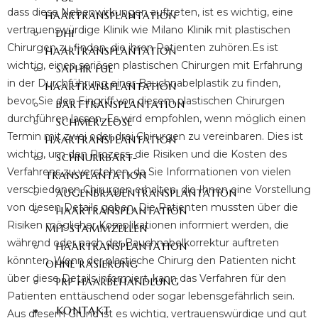
dass diese Nebenwirkungen auftreten, ist es wichtig, eine
HAARTRANSPLANTATION
vertrauenswürdige Klinik wie Milano Klinik mit plastischen
DHI
Chirurgen zu finden, die ihren Patienten zuhören.
Es ist
HAARTRANSPLANTATION
wichtig, einen seriösen plastischen Chirurgen mit Erfahrung
SAPHIR FUE
in der Durchführung einer Bauchnabelplastik zu finden,
HAARTRANSPLANTATION
bevor Sie den Eingriff von diesem plastischen Chirurgen
BARTTRANSPLANTATION
durchführen lassen. Es wird empfohlen, wenn möglich einen
SCHMERZLOSE
Termin mit zwei oder drei Chirurgen zu vereinbaren. Dies ist
HAARTRANSPLANTATION
wichtig, um den Prozess, die Risiken und die Kosten des
SCHNURRBART-
Verfahrens zu verstehen, da Sie Informationen von vielen
TRANSPLANTATION
verschiedenen Chirurgen erhalten, die Ihnen eine Vorstellung
AUGENBRAUENTRANSPLANTATION
von diesen Details geben. Die Patienten mussten über die
HAARTRANSPLANTATION
Risiken möglicher Komplikationen informiert werden, die
MIT STAMMZELLEN
während oder nach der Bauchnabelkorrektur auftreten
HAARTRANSPLANTATION
könnten. Wenn der plastische Chirurg den Patienten nicht
OHNE RASIERUNG
über diese Details informiert, kann das Verfahren für den
PRP HAARBEHANDLUNG
Patienten enttäuschend oder sogar lebensgefährlich sein.
KONTAKT
Aus diesem Grund ist es wichtig, vertrauenswürdige und gut