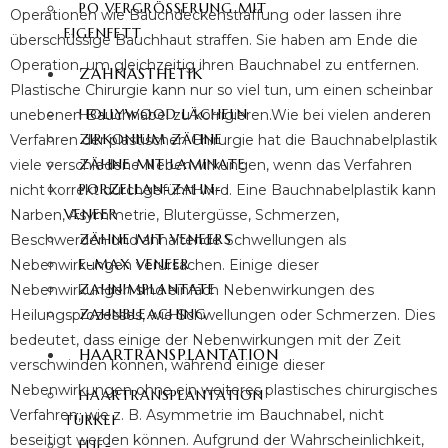
PO VERGRÖSSERUNG MIT E
Operationen wie Bauchdeckenstraffung oder lassen ihre
IGENFETT
überschüssige Bauchhaut straffen. Sie haben am Ende die
Operation, um gleichzeitig ihren Bauchnabel zu entfernen.
ZAHNÄSTHETIK
Plastische Chirurgie kann nur so viel tun, um einen scheinbar
HOLLYWOOD LÄCHELN
unebenen Bauchnabel zu korrigieren.
Wie bei vielen anderen
ZIRKONIUM ZÄHNE
Verfahren der plastischen Chirurgie hat die Bauchnabelplastik
ZÄHNE MIT LAMINATE
viele verschiedene Nebenwirkungen, wenn das Verfahren
PORZELLAN-ZAHN-
nicht korrekt durchgeführt wird. Eine Bauchnabelplastik kann
VENEER
Narben, Asymmetrie, Blutergüsse, Schmerzen,
ZÄHNE MIT VENEERS
Beschwerden und anhaltende Schwellungen als
E-MAX VENEER
Nebenwirkungen verursachen. Einige dieser
ZAHNIMPLANTATE
Nebenwirkungen sind einfach Nebenwirkungen des
ZAHNBLEACHING
Heilungsprozesses, wie Schwellungen oder Schmerzen. Dies
bedeutet, dass einige der Nebenwirkungen mit der Zeit
HAARTRANSPLANTATION
verschwinden können, während einige dieser
Nebenwirkungen ohne ein weiteres plastisches chirurgisches
HAARTRANSPLANTATION
Verfahren, wie z. B. Asymmetrie im Bauchnabel, nicht
TÜRKEI
beseitigt werden können. Aufgrund der Wahrscheinlichkeit,
FUE-