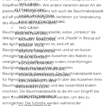
360-GRAD-
Körperteil zu verändern. Wie andere Varianten dieser Art der
FETTABSAUGUNG
plastischen Chirurgie bezieht sich auch die Bauchnabelplastik
VASER LIPOSUKTION
auf ein plastisches chirurgisches Verfahren zur Veränderung
BAUCHDECKENSTRAFFUNG
des Aussehens des Bauchnabels.
360-GRAD-
Bauchnabelplastik (Umbilicoplastik), wobei „Umbilico“ die
BAUCHSTRAFFUNG
Abkürzung für „den Bauchnabel“ und „Plastik“ in Bezug auf
MOMMY MAKEOVER
das durchgeführte Verfahren ist, wird oft als
TUMMY TUCK
Bauchnabelbehandlung bezeichnet und ist ein kurzer
SIXPACK OPERATION
chirurgischer Eingriff, um das Aussehen des Nabels zu
ARMSTRAFFUNG
verändern. Die Schaffung eines ovalen, innenförmigen
RÜCKENSTRAFFUNG
Bauchnabels ist das Hauptziel der meisten
OBERSCHENKELSTRAFFUNG
Bauchnabelplastik-Operationen. Die Bauchnabelplastik kann
SCHAMLIPPENVERKLEINERUNG
für Menschen nützlich sein, die sich über das Aussehen ihres
JUNGFERNHÄUTCHEN
Bauchnabels unsicher fühlen und das Gesamtbild ändern
WIEDERHERSTELLEN
möchten.
Die Bauchnabelplastik ist die Art von Eingriff, bei
GESICHTSCHIRURGIE
dem Einschnitte vorgenommen werden, um dies zu
ermöglichen. Die Schnitte werden während der