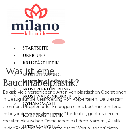
STARTSEITE
ÜBER UNS
BRUSTÄSTHETIK
Was ist eine
BRUSTSTRAFFUNG
Bauchnabelplastik?
BRUSTVERGRÖSSERUNG
BRUSTVERKLEINERUNG
Es gab viele verschiedene Arten von plastischen Operationen
BRUSTWARZENKORREKTUR
in Bezug auf die Veränderung von Körperteilen. Da „Plastik“
GYNÄKOMASTIE
„Formen, Pfropfen oder Erzeugen eines bestimmten Teils,
insbesondere eines Körperteils“ bedeutet, geht es bei den
KÖRPERÄSTHETIK
meisten plastischen Operationen mit dem Namen „Plastik“
FETTABSAUGUNG
in der Regel darum, den vor diesem Wort ausgedrückten