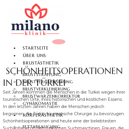
STARTSEITE
ÜBER UNS
BRUSTÄSTHETIK
SCHÖNHEITSOPERATIONEN
BRUSTSTRAFFUNG
IN DER TÜRKEI
BRUSTVERGRÖSSERUNG
BRUSTVERKLEINERUNG
Seit Jahren kommen die Menschen in die Türkei wegen ihrer
BRUSTWARZENKORREKTUR
touristischen Orte, ihres historischen und köstlichen Essens.
GYNÄKOMASTIE
In den letzten Jahren haben die Menschen jedoch
begonnen, die Türkei für plastische Chirurgie zu bevorzugen.
KÖRPERÄSTHETIK
Schönheitsoperationen sind heute eine der beliebtesten
FETTABSAUGUNG
Suchanfragen in den türkischen Suchmaschinen. Frauen, die