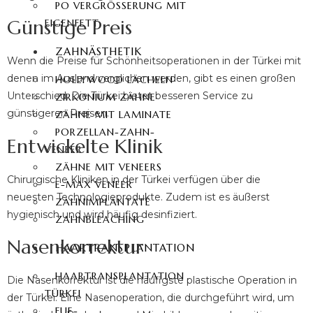
PO VERGRÖSSERUNG MIT E
Günstige Preis
IGENFETT
ZAHNÄSTHETIK
Wenn die Preise für Schönheitsoperationen in der Türkei mit
denen im Ausland verglichen werden, gibt es einen großen
HOLLYWOOD LÄCHELN
Unterschied. Die Türkei bietet besseren Service zu
ZIRKONIUM ZÄHNE
günstigeren Preisen.
ZÄHNE MIT LAMINATE
PORZELLAN-ZAHN-
Entwickelte Klinik
VENEER
ZÄHNE MIT VENEERS
Chirurgische Kliniken in der Türkei verfügen über die
E-MAX VENEER
neuesten Technologieprodukte. Zudem ist es äußerst
ZAHNIMPLANTATE
hygienisch und wird häufig desinfiziert.
ZAHNBLEACHING
Nasenkorrektur
HAARTRANSPLANTATION
HAARTRANSPLANTATION
Die Nasenkorrektur ist die häufigste plastische Operation in
TÜRKEI
der Türkei. Eine Nasenoperation, die durchgeführt wird, um
FUE-