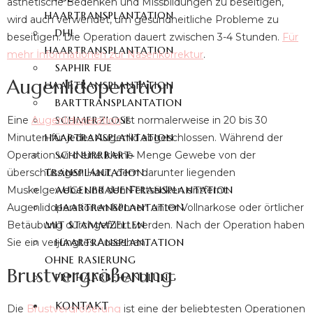
ästhetische Bedenken und Missbildungen zu beseitigen,
HAARTRANSPLANTATION
wird auch verwendet, um gesundheitliche Probleme zu
DHI
beseitigen. Die Operation dauert zwischen 3-4 Stunden.
Für
HAARTRANSPLANTATION
mehr İnformationen zur Nasenkorrektur
.
SAPHIR FUE
Augenlidoperation
HAARTRANSPLANTATION
BARTTRANSPLANTATION
SCHMERZLOSE
Eine
Augenlidoperation
ist normalerweise in 20 bis 30
HAARTRANSPLANTATION
Minuten für jedes Augenlid abgeschlossen. Während der
SCHNURRBART-
Operation wird eine kleine Menge Gewebe von der
TRANSPLANTATION
überschüssigen Haut, dem darunter liegenden
AUGENBRAUENTRANSPLANTATION
Muskelgewebe und den Fettsäcken entfernt.
HAARTRANSPLANTATION
Augenlidoperationen können unter Vollnarkose oder örtlicher
MIT STAMMZELLEN
Betäubung durchgeführt werden. Nach der Operation haben
HAARTRANSPLANTATION
Sie ein verjüngtes Aussehen.
OHNE RASIERUNG
Brustvergrößerung
PRP HAARBEHANDLUNG
KONTAKT
Die
Brustvergrößerung
ist eine der beliebtesten Operationen