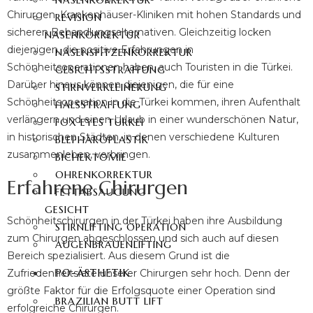
NASENKORREKTUR
Chirurgen, Krankenhäuser-Kliniken mit hohen Standards und
REVISION
sicheren Behandlungsalternativen. Gleichzeitig locken
NASENKORREKTUR
diejenigen, die positive Erfahrungen in
NASENSPITZENKORREKTUR
Schönheitsoperationen haben, auch Touristen in die Türkei.
GESICHTSSTRAFFUNG
Darüber hinaus können diejenigen, die für eine
STIRNVERKLEINERUNG
Schönheitsoperation in die Türkei kommen, ihren Aufenthalt
HALSSTRAFFUNG
verlängern und einen Urlaub in einer wunderschönen Natur,
FOX EYES TÜRKEI
in historischen Städten, in denen verschiedene Kulturen
BLEPHAROPLASTIK
zusammenleben, verbringen.
BICHEKTOMIE
OHRENKORREKTUR
Erfahrene Chirurgen
FETTABSAUGUNG
GESICHT
Schönheitschirurgen in der Türkei haben ihre Ausbildung
STIRNLIFTING OPERATION
zum Chirurgen abgeschlossen und sich auch auf diesen
AUGENBRAUENLIFTING
Bereich spezialisiert. Aus diesem Grund ist die
PO-ÄSTHETIK
Zufriedenheitsrate unserer Chirurgen sehr hoch. Denn der
größte Faktor für die Erfolgsquote einer Operation sind
BRAZILIAN BUTT LIFT
erfolgreiche Chirurgen.