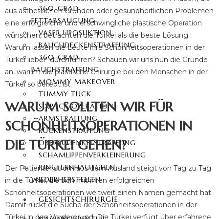
360-GRAD-
aus ästhetischen Gründen oder gesundheitlichen Problemen
FETTABSAUGUNG
eine erfolgreiche und erschwingliche plastische Operation
VASER LIPOSUKTION
wünschen, betrachten die Türkei als die beste Lösung.
BAUCHDECKENSTRAFFUNG
Warum lassen die Leute ihre Schönheitsoperationen in der
360-GRAD-
Türkei lieber durchführen? Schauen wir uns nun die Gründe
BAUCHSTRAFFUNG
an, warum die plastische Chirurgie bei den Menschen in der
MOMMY MAKEOVER
Türkei so beliebt ist.
TUMMY TUCK
WARUM SOLLTEN WIR FÜR
SIXPACK OPERATION
ARMSTRAFFUNG
SCHÖNHEITSOPERATIONEN IN
RÜCKENSTRAFFUNG
DIE TÜRKEI GEHEN?
OBERSCHENKELSTRAFFUNG
SCHAMLIPPENVERKLEINERUNG
JUNGFERNHÄUTCHEN
Der Patientenstrom aus dem Ausland steigt von Tag zu Tag
WIEDERHERSTELLEN
in die Türkei, die sich mit ihren erfolgreichen
Schönheitsoperationen weltweit einen Namen gemacht hat.
GESICHTSCHIRURGIE
Damit rückt die Suche der Schönheitsoperationen in der
Türkei in den Vordergrund. Die Türkei verfügt über erfahrene