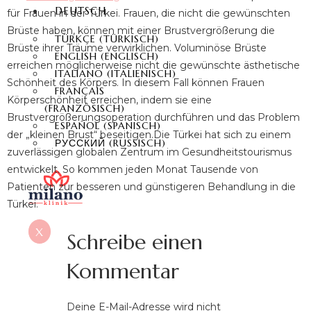
DEUTSCH
für Frauen in der Türkei. Frauen, die nicht die gewünschten
Brüste haben, können mit einer Brustvergrößerung die
TÜRKÇE
(
TÜRKISCH
)
Brüste ihrer Träume verwirklichen. Voluminöse Brüste
ENGLISH
(
ENGLISCH
)
erreichen möglicherweise nicht die gewünschte ästhetische
ITALIANO
(
ITALIENISCH
)
Schönheit des Körpers. In diesem Fall können Frauen
FRANÇAIS
Körperschönheit erreichen, indem sie eine
(
FRANZÖSISCH
)
Brustvergrößerungsoperation durchführen und das Problem
ESPAÑOL
(
SPANISCH
)
der „kleinen Brust“ beseitigen.Die Türkei hat sich zu einem
РУССКИЙ
(
RUSSISCH
)
zuverlässigen globalen Zentrum im Gesundheitstourismus
entwickelt. So kommen jeden Monat Tausende von
Patienten zur besseren und günstigeren Behandlung in die
Türkei.
X
Schreibe einen
Kommentar
Deine E-Mail-Adresse wird nicht