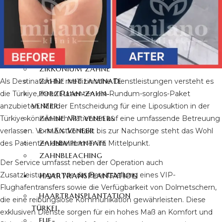
PO VERGRÖSSERUNG MIT E
IGENFETT
ZAHNÄSTHETIK
HOLLYWOOD LÄCHELN
ZIRKONIUM ZÄHNE
Als Destination für medizinische Dienstleistungen versteht es
ZÄHNE MIT LAMINATE
die Türkiye, ihren Patienten ein Rundum-sorglos-Paket
PORZELLAN-ZAHN-
anzubieten. Mit der Entscheidung für eine Liposuktion in der
VENEER
Türkiye können sich Patienten auf eine umfassende Betreuung
ZÄHNE MIT VENEERS
verlassen. Vom Erstkontakt bis zur Nachsorge steht das Wohl
E-MAX VENEER
des Patienten dabei immer im Mittelpunkt.
ZAHNIMPLANTATE
ZAHNBLEACHING
Der Service umfasst neben der Operation auch
Zusatzleistungen wie die Bereitstellung eines VIP-
HAARTRANSPLANTATION
Flughafentransfers sowie die Verfügbarkeit von Dolmetschern,
HAARTRANSPLANTATION
die eine reibungslose Kommunikation gewährleisten. Diese
TÜRKEI
exklusiven Dienste sorgen für ein hohes Maß an Komfort und
FUE-