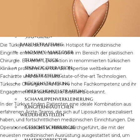
360-GRAD-
FETTABSAUGUNG
VASER LIPOSUKTION
BAUCHDECKENSTRAFFUNG
360-GRAD-
BAUCHSTRAFFUNG
Die Türkiye hat sich zu einem Hotspot für medizinische
MOMMY MAKEOVER
Eingriffe entwickelt, insbesondere im Bereich der plastischen
TUMMY TUCK
Chirurgie. Bei einer Liposuktion in renommierten türkischen
SIXPACK OPERATION
Kliniken profitieren Sie von der Expertise weltbekannter
ARMSTRAFFUNG
Fachärzte und dem Einsatz state-of-the-art Technologien.
RÜCKENSTRAFFUNG
Türkische Chirurgen sind für ihre hohe Fachkompetenz und ihr
OBERSCHENKELSTRAFFUNG
Engagement für ästhetische Exzellenz bekannt.
SCHAMLIPPENVERKLEINERUNG
In der Türkiye finden Patienten eine ideale Kombination aus
JUNGFERNHÄUTCHEN
erfahrenen Ärzte-Teams, die sich auf Liposuktion spezialisiert
WIEDERHERSTELLEN
haben, und fortschrittlichen medizinischen Einrichtungen. Die
GESICHTSCHIRURGIE
Operationen werden in Kliniken durchgeführt, die mit der
neuesten medizinischen Ausrüstung ausgestattet sind, um