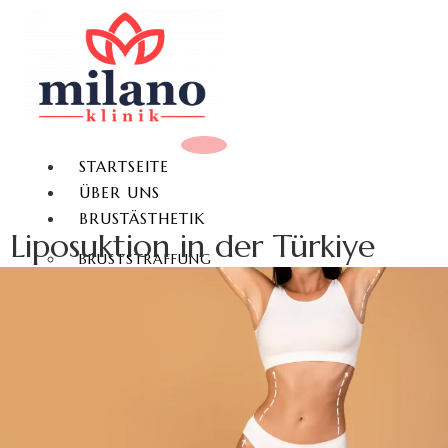
STARTSEITE
ÜBER UNS
BRUSTÄSTHETIK
Liposuktion in der Türkiye
BRUSTSTRAFFUNG
BRUSTVERGRÖSSERUNG
BRUSTVERKLEINERUNG
BRUSTWARZENKORREKTUR
GYNÄKOMASTIE
KÖRPERÄSTHETIK
FETTABSAUGUNG