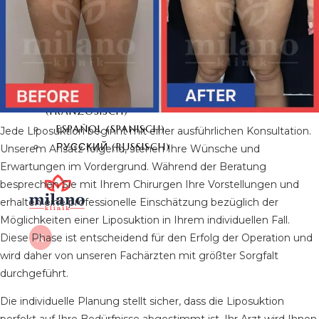
DEUTSCH
TÜRKÇE
(
TÜRKISCH
)
ENGLISH
(
ENGLISCH
)
ITALIANO
(
ITALIENISCH
)
FRANÇAIS
(
FRANZÖSISCH
)
ESPAÑOL
(
SPANISCH
)
Jede Liposuktion beginnt mit einer ausführlichen Konsultation.
РУССКИЙ
(
RUSSISCH
)
Unserem Ansatz folgend, stehen Ihre Wünsche und
Erwartungen im Vordergrund. Während der Beratung
besprechen Sie mit Ihrem Chirurgen Ihre Vorstellungen und
erhalten eine professionelle Einschätzung bezüglich der
Möglichkeiten einer Liposuktion in Ihrem individuellen Fall.
X
Diese Phase ist entscheidend für den Erfolg der Operation und
wird daher von unseren Fachärzten mit größter Sorgfalt
durchgeführt.
Die individuelle Planung stellt sicher, dass die Liposuktion