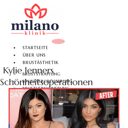
STARTSEITE
ÜBER UNS
BRUSTÄSTHETIK
Kylie Jenners
BRUSTSTRAFFUNG
Schönheitsoperationen
BRUSTVERGRÖSSERUNG
BRUSTVERKLEINERUNG
BRUSTWARZENKORREKTUR
GYNÄKOMASTIE
KÖRPERÄSTHETIK
FETTABSAUGUNG