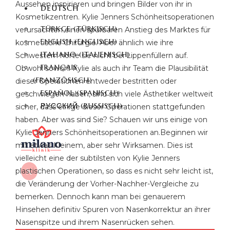
Aussehen inspirieren und bringen Bilder von ihr in
DEUTSCH
Kosmetikzentren. Kylie Jenners Schönheitsoperationen
TÜRKÇE
(
TÜRKISCH
)
verursachten einen spürbaren Anstieg des Marktes für
ENGLISH
(
ENGLISCH
)
kosmetische Chirurgie. Aber ähnlich wie ihre
ITALIANO
(
ITALIENISCH
)
Schwestern hörte sie nicht bei Lippenfüllern auf.
FRANÇAIS
Obwohl sowohl Kylie als auch ihr Team die Plausibilität
(
FRANZÖSISCH
)
dieser Operationen entweder bestritten oder
ESPAÑOL
(
SPANISCH
)
geschwiegen haben, sind sich viele Ästhetiker weltweit
РУССКИЙ
(
RUSSISCH
)
sicher, dass einige dieser Operationen stattgefunden
haben. Aber was sind Sie? Schauen wir uns einige von
Kylie Jenners Schönheitsoperationen an.Beginnen wir
mit etwas Kleinem, aber sehr Wirksamen. Dies ist
vielleicht eine der subtilsten von Kylie Jenners
plastischen Operationen, so dass es nicht sehr leicht ist,
X
die Veränderung der Vorher-Nachher-Vergleiche zu
bemerken. Dennoch kann man bei genauerem
Hinsehen definitiv Spuren von Nasenkorrektur an ihrer
Nasenspitze und ihrem Nasenrücken sehen.