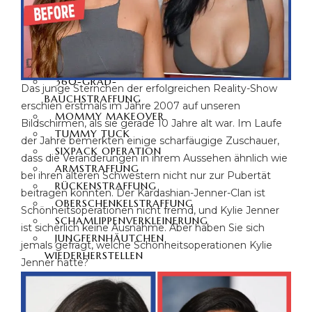
360-GRAD-
FETTABSAUGUNG
VASER LIPOSUKTION
BAUCHDECKENSTRAFFUNG
360-GRAD-
Das junge Sternchen der erfolgreichen Reality-Show
BAUCHSTRAFFUNG
erschien erstmals im Jahre 2007 auf unseren
MOMMY MAKEOVER
Bildschirmen, als sie gerade 10 Jahre alt war. Im Laufe
TUMMY TUCK
der Jahre bemerkten einige scharfäugige Zuschauer,
SIXPACK OPERATION
dass die Veränderungen in ihrem Aussehen ähnlich wie
ARMSTRAFFUNG
bei ihren älteren Schwestern nicht nur zur Pubertät
RÜCKENSTRAFFUNG
beitragen konnten. Der Kardashian-Jenner-Clan ist
OBERSCHENKELSTRAFFUNG
Schönheitsoperationen nicht fremd, und Kylie Jenner
SCHAMLIPPENVERKLEINERUNG
ist sicherlich keine Ausnahme. Aber haben Sie sich
JUNGFERNHÄUTCHEN
jemals gefragt, welche Schönheitsoperationen Kylie
WIEDERHERSTELLEN
Jenner hatte?
GESICHTSCHIRURGIE