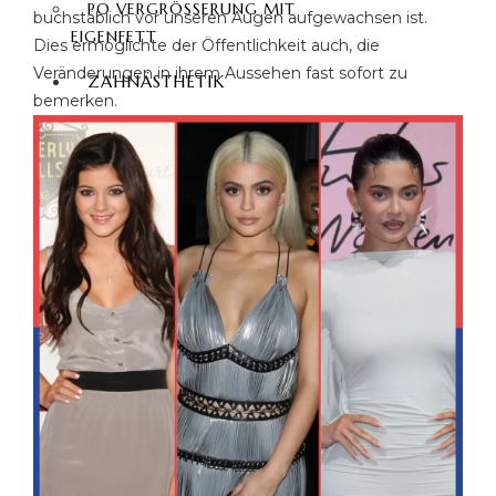
PO VERGRÖSSERUNG MIT E
buchstäblich vor unseren Augen aufgewachsen ist.
IGENFETT
Dies ermöglichte der Öffentlichkeit auch, die
Veränderungen in ihrem Aussehen fast sofort zu
ZAHNÄSTHETIK
bemerken.
HOLLYWOOD LÄCHELN
ZIRKONIUM ZÄHNE
ZÄHNE MIT LAMINATE
PORZELLAN-ZAHN-
VENEER
ZÄHNE MIT VENEERS
E-MAX VENEER
ZAHNIMPLANTATE
ZAHNBLEACHING
HAARTRANSPLANTATION
HAARTRANSPLANTATION
TÜRKEI
FUE-