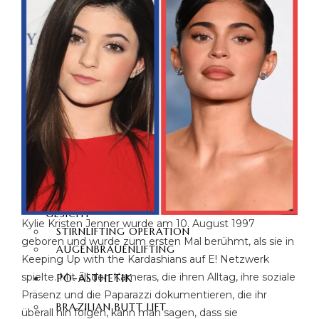
NASENKORREKTUR
REVISION
NASENKORREKTUR
NASENSPITZENKORREKTUR
GESICHTSSTRAFFUNG
STIRNVERKLEINERUNG
HALSSTRAFFUNG
FOX EYES TÜRKEI
BLEPHAROPLASTIK
BICHEKTOMIE
OHRENKORREKTUR
FETTABSAUGUNG
GESICHT
Kylie Kristen Jenner wurde am 10. August 1997
STIRNLIFTING OPERATION
geboren und wurde zum ersten Mal berühmt, als sie in
AUGENBRAUENLIFTING
Keeping Up with the Kardashians auf E! Netzwerk
spielte. Mit all den Kameras, die ihren Alltag, ihre soziale
PO-ÄSTHETIK
Präsenz und die Paparazzi dokumentieren, die ihr
BRAZILIAN BUTT LIFT
überall hin folgen, kann man sagen, dass sie