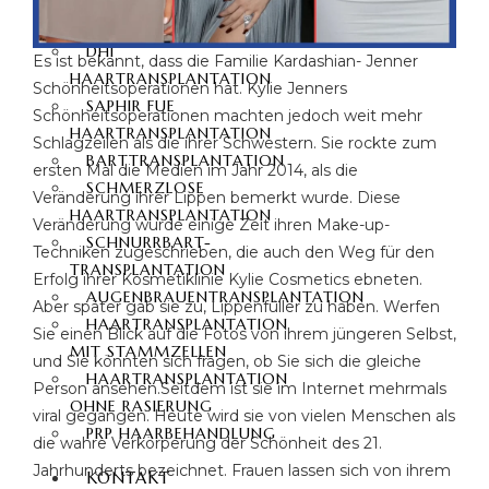
HAARTRANSPLANTATION
DHI
Es ist bekannt, dass die Familie Kardashian- Jenner
HAARTRANSPLANTATION
Schönheitsoperationen hat. Kylie Jenners
SAPHIR FUE
Schönheitsoperationen machten jedoch weit mehr
HAARTRANSPLANTATION
Schlagzeilen als die ihrer Schwestern. Sie rockte zum
BARTTRANSPLANTATION
ersten Mal die Medien im Jahr 2014, als die
SCHMERZLOSE
Veränderung ihrer Lippen bemerkt wurde. Diese
HAARTRANSPLANTATION
Veränderung wurde einige Zeit ihren Make-up-
SCHNURRBART-
Techniken zugeschrieben, die auch den Weg für den
TRANSPLANTATION
Erfolg ihrer Kosmetiklinie Kylie Cosmetics ebneten.
AUGENBRAUENTRANSPLANTATION
Aber später gab sie zu, Lippenfüller zu haben. Werfen
HAARTRANSPLANTATION
Sie einen Blick auf die Fotos von ihrem jüngeren Selbst,
MIT STAMMZELLEN
und Sie könnten sich fragen, ob Sie sich die gleiche
HAARTRANSPLANTATION
Person ansehen.Seitdem ist sie im Internet mehrmals
OHNE RASIERUNG
viral gegangen. Heute wird sie von vielen Menschen als
PRP HAARBEHANDLUNG
die wahre Verkörperung der Schönheit des 21.
Jahrhunderts bezeichnet. Frauen lassen sich von ihrem
KONTAKT