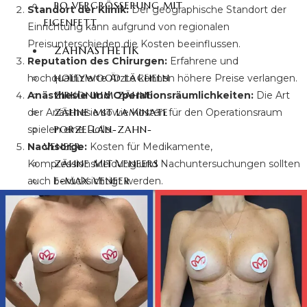
PO VERGRÖSSERUNG MIT E
Standort der Klinik:
Der geographische Standort der
IGENFETT
Einrichtung kann aufgrund von regionalen
Preisunterschieden die Kosten beeinflussen.
ZAHNÄSTHETIK
Reputation des Chirurgen:
Erfahrene und
hochqualifizierte Ärzte können höhere Preise verlangen.
HOLLYWOOD LÄCHELN
Anästhesie und Operationsräumlichkeiten:
Die Art
ZIRKONIUM ZÄHNE
der Anästhesie sowie Kosten für den Operationsraum
ZÄHNE MIT LAMINATE
spielen eine Rolle.
PORZELLAN-ZAHN-
Nachsorge:
Kosten für Medikamente,
VENEER
Kompressionskleidung und Nachuntersuchungen sollten
ZÄHNE MIT VENEERS
auch berücksichtigt werden.
E-MAX VENEER
ZAHNIMPLANTATE
ZAHNBLEACHING
HAARTRANSPLANTATION
HAARTRANSPLANTATION
TÜRKEI
FUE-