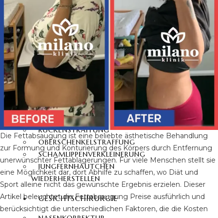
360-GRAD-
FETTABSAUGUNG
VASER LIPOSUKTION
BAUCHDECKENSTRAFFUNG
360-GRAD-
BAUCHSTRAFFUNG
MOMMY MAKEOVER
TUMMY TUCK
SIXPACK OPERATION
ARMSTRAFFUNG
RÜCKENSTRAFFUNG
Die Fettabsaugung ist eine beliebte ästhetische Behandlung
OBERSCHENKELSTRAFFUNG
zur Formung und Konturierung des Körpers durch Entfernung
SCHAMLIPPENVERKLEINERUNG
unerwünschter Fettablagerungen. Für viele Menschen stellt sie
JUNGFERNHÄUTCHEN
eine Möglichkeit dar, dort Abhilfe zu schaffen, wo Diät und
WIEDERHERSTELLEN
Sport alleine nicht das gewünschte Ergebnis erzielen. Dieser
Artikel beleuchtet die Fettabsaugung Preise ausführlich und
GESICHTSCHIRURGIE
berücksichtigt die unterschiedlichen Faktoren, die die Kosten