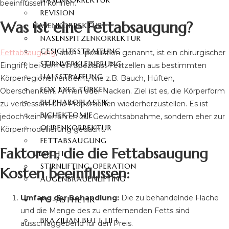
NASENKORREKTUR
beeinflussen können.
REVISION
Was ist eine Fettabsaugung?
NASENKORREKTUR
NASENSPITZENKORREKTUR
GESICHTSSTRAFFUNG
Fettabsaugung
, auch Liposuktion genannt, ist ein chirurgischer
STIRNVERKLEINERUNG
Eingriff, bei dem ein Spezialist Fettzellen aus bestimmten
HALSSTRAFFUNG
Körperregionen entfernt, wie z.B. Bauch, Hüften,
FOX EYES TÜRKEI
Oberschenkeln, Armen oder Nacken. Ziel ist es, die Körperform
BLEPHAROPLASTIK
zu verbessern und Proportionen wiederherzustellen. Es ist
BICHEKTOMIE
jedoch kein Verfahren zur Gewichtsabnahme, sondern eher zur
OHRENKORREKTUR
Körpermodellierung gedacht.
FETTABSAUGUNG
Faktoren, die die Fettabsaugung
GESICHT
STIRNLIFTING OPERATION
Kosten beeinflussen:
AUGENBRAUENLIFTING
Umfang der Behandlung:
Die zu behandelnde Fläche
PO-ÄSTHETIK
und die Menge des zu entfernenden Fetts sind
BRAZILIAN BUTT LIFT
ausschlaggebend für den Preis.