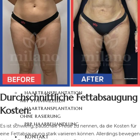
HAARTRANSPLANTATION
DHI
HAARTRANSPLANTATION
SAPHIR FUE
HAARTRANSPLANTATION
BARTTRANSPLANTATION
SCHMERZLOSE
HAARTRANSPLANTATION
SCHNURRBART-
TRANSPLANTATION
AUGENBRAUENTRANSPLANTATION
HAARTRANSPLANTATION
Durchschnittliche Fettabsaugung
MIT STAMMZELLEN
Kosten:
HAARTRANSPLANTATION
OHNE RASIERUNG
PRP HAARBEHANDLUNG
Es ist schwierig, pauschale Preise zu nennen, da die Kosten für
eine Fettabsaugung stark variieren können. Allerdings bewegen
KONTAKT