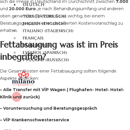
sich die Preise in Deutschland im Durchschnitt zwischen
7.000
DEUTSCH
und
20.000 Euro
, je nach Behandlungsumfang und anderen
oben genannten Faktoren. Es ist wichtig, bei einem
TÜRKÇE
(
TÜRKISCH
)
Beratungsgespräch einen detaillierten Kostenvoranschlag zu
ENGLISH
(
ENGLISCH
)
erhalten.
ITALIANO
(
ITALIENISCH
)
FRANÇAIS
Fettabsaugung was ist im Preis
(
FRANZÖSISCH
)
ESPAÑOL
(
SPANISCH
)
inbegriffen?
РУССКИЙ
(
RUSSISCH
)
Die Gesamtkosten einer Fettabsaugung sollten folgende
Aspekte abdecken:
– Alle Transfer mit VİP Wagen ( Flughafen- Hotel- Hotel-
X
Klinik und zurück)
– Voruntersuchung und Beratungsgespräch
– VİP Krankenschwesterservice