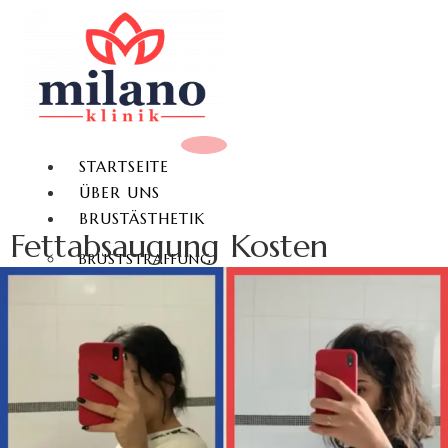
STARTSEITE
ÜBER UNS
BRUSTÄSTHETIK
Fettabsaugung Kosten
BRUSTSTRAFFUNG
BRUSTVERGRÖSSERUNG
BRUSTVERKLEINERUNG
BRUSTWARZENKORREKTUR
GYNÄKOMASTIE
KÖRPERÄSTHETIK
FETTABSAUGUNG