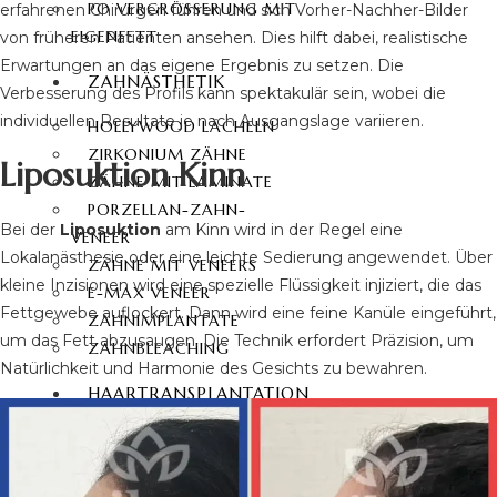
PO VERGRÖSSERUNG MIT E
erfahrenen Chirurgen führen und sich Vorher-Nachher-Bilder
IGENFETT
von früheren Patienten ansehen. Dies hilft dabei, realistische
Erwartungen an das eigene Ergebnis zu setzen. Die
ZAHNÄSTHETIK
Verbesserung des Profils kann spektakulär sein, wobei die
individuellen Resultate je nach Ausgangslage variieren.
HOLLYWOOD LÄCHELN
ZIRKONIUM ZÄHNE
Liposuktion Kinn
ZÄHNE MIT LAMINATE
PORZELLAN-ZAHN-
Bei der
Liposuktion
am Kinn wird in der Regel eine
VENEER
Lokalanästhesie oder eine leichte Sedierung angewendet. Über
ZÄHNE MIT VENEERS
kleine Inzisionen wird eine spezielle Flüssigkeit injiziert, die das
E-MAX VENEER
Fettgewebe auflockert. Dann wird eine feine Kanüle eingeführt,
ZAHNIMPLANTATE
um das Fett abzusaugen. Die Technik erfordert Präzision, um
ZAHNBLEACHING
Natürlichkeit und Harmonie des Gesichts zu bewahren.
HAARTRANSPLANTATION
HAARTRANSPLANTATION
TÜRKEI
FUE-