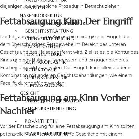
NASENKORREKTUR
diejenigen, die eine solche Prozedur in Betracht ziehen.
REVISION
NASENKORREKTUR
Fettabsaugung Kinn Der Eingriff
NASENSPITZENKORREKTUR
GESICHTSSTRAFFUNG
Die Fettabsaugung am Kinn ist ein chirurgischer Eingriff, bei
STIRNVERKLEINERUNG
dem überschüssiges Fettgewebe im Bereich des unteren
HALSSTRAFFUNG
Gesichts und des Halses entfernt wird. Ziel ist es, die Kontur des
FOX EYES TÜRKEI
Kinns und des Halses zu verbessern und ein jugendlicheres
BLEPHAROPLASTIK
Erscheinungsbild zu erzielen. Der Eingriff kann alleine oder in
BICHEKTOMIE
Kombination mit anderen Gesichtsbehandlungen, wie einem
OHRENKORREKTUR
Facelift, durchgeführt werden.
FETTABSAUGUNG
GESICHT
Fettabsaugung am Kinn Vorher
STIRNLIFTING OPERATION
Nachher
AUGENBRAUENLIFTING
PO-ÄSTHETIK
Vor der Entscheidung für eine Fettabsaugung am Kinn sollten
BRAZILIAN BUTT LIFT
potenzielle Patienten ausführliche Gespräche mit einem