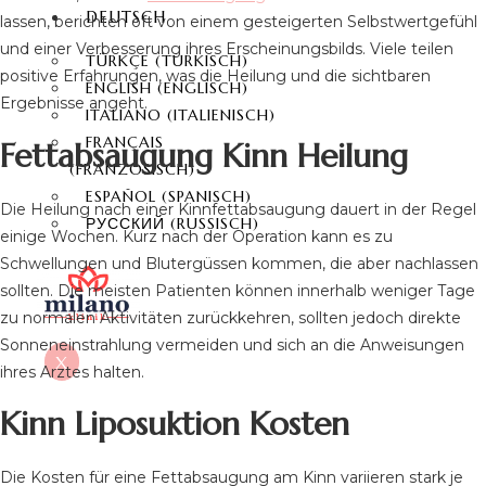
DEUTSCH
lassen, berichten oft von einem gesteigerten Selbstwertgefühl
und einer Verbesserung ihres Erscheinungsbilds. Viele teilen
TÜRKÇE
(
TÜRKISCH
)
positive Erfahrungen, was die Heilung und die sichtbaren
ENGLISH
(
ENGLISCH
)
Ergebnisse angeht.
ITALIANO
(
ITALIENISCH
)
FRANÇAIS
Fettabsaugung Kinn Heilung
(
FRANZÖSISCH
)
ESPAÑOL
(
SPANISCH
)
Die Heilung nach einer Kinnfettabsaugung dauert in der Regel
РУССКИЙ
(
RUSSISCH
)
einige Wochen. Kurz nach der Operation kann es zu
Schwellungen und Blutergüssen kommen, die aber nachlassen
sollten. Die meisten Patienten können innerhalb weniger Tage
zu normalen Aktivitäten zurückkehren, sollten jedoch direkte
Sonneneinstrahlung vermeiden und sich an die Anweisungen
X
ihres Arztes halten.
Kinn Liposuktion Kosten
Die Kosten für eine Fettabsaugung am Kinn variieren stark je