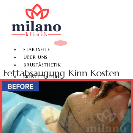
STARTSEITE
ÜBER UNS
BRUSTÄSTHETIK
Fettabsaugung Kinn Kosten
BRUSTSTRAFFUNG
BRUSTVERGRÖSSERUNG
BRUSTVERKLEINERUNG
BRUSTWARZENKORREKTUR
GYNÄKOMASTIE
KÖRPERÄSTHETIK
FETTABSAUGUNG