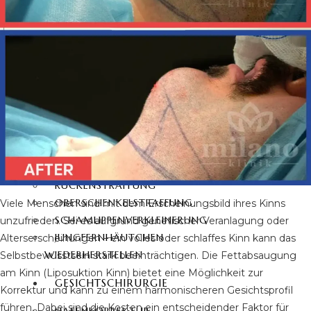
360-GRAD-
FETTABSAUGUNG
VASER LIPOSUKTION
BAUCHDECKENSTRAFFUNG
360-GRAD-
BAUCHSTRAFFUNG
MOMMY MAKEOVER
TUMMY TUCK
SIXPACK OPERATION
ARMSTRAFFUNG
RÜCKENSTRAFFUNG
OBERSCHENKELSTRAFFUNG
Viele Menschen sind mit dem Erscheinungsbild ihres Kinns
SCHAMLIPPENVERKLEINERUNG
unzufrieden. Sei es aufgrund genetischer Veranlagung oder
JUNGFERNHÄUTCHEN
Alterserscheinungen – ein volles oder schlaffes Kinn kann das
WIEDERHERSTELLEN
Selbstbewusstsein stark beeinträchtigen. Die Fettabsaugung
am Kinn (Liposuktion Kinn) bietet eine Möglichkeit zur
GESICHTSCHIRURGIE
Korrektur und kann zu einem harmonischeren Gesichtsprofil
führen. Dabei sind die Kosten ein entscheidender Faktor für