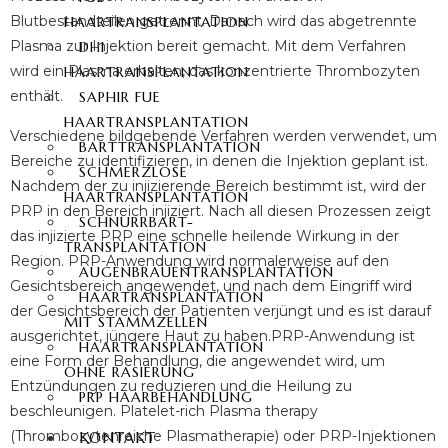
Blutbestandteilen getrennt. Danach wird das abgetrennte
HAARTRANSPLANTATION
Plasma zur Injektion bereit gemacht. Mit dem Verfahren
DHI
wird ein Plasma erhalten, das konzentrierte Thrombozyten
HAARTRANSPLANTATION
enthält.
SAPHIR FUE
HAARTRANSPLANTATION
Verschiedene bildgebende Verfahren werden verwendet, um
BARTTRANSPLANTATION
Bereiche zu identifizieren, in denen die Injektion geplant ist.
SCHMERZLOSE
Nachdem der zu injizierende Bereich bestimmt ist, wird der
HAARTRANSPLANTATION
PRP in den Bereich injiziert. Nach all diesen Prozessen zeigt
SCHNURRBART-
das injizierte PRP eine schnelle heilende Wirkung in der
TRANSPLANTATION
Region. PRP-Anwendung wird normalerweise auf den
AUGENBRAUENTRANSPLANTATION
Gesichtsbereich angewendet, und nach dem Eingriff wird
HAARTRANSPLANTATION
der Gesichtsbereich der Patienten verjüngt und es ist darauf
MIT STAMMZELLEN
ausgerichtet, jüngere Haut zu haben.PRP-Anwendung ist
HAARTRANSPLANTATION
eine Form der Behandlung, die angewendet wird, um
OHNE RASIERUNG
Entzündungen zu reduzieren und die Heilung zu
PRP HAARBEHANDLUNG
beschleunigen. Platelet-rich Plasma therapy
(Thrombozytenreiche Plasmatherapie) oder PRP-Injektionen
KONTAKT