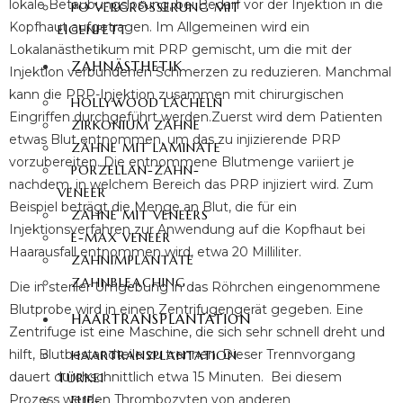
lokale Betäubungslösung, bei Bedarf vor der Injektion in die
PO VERGRÖSSERUNG MIT E
Kopfhaut aufgetragen. Im Allgemeinen wird ein
IGENFETT
Lokalanästhetikum mit PRP gemischt, um die mit der
ZAHNÄSTHETIK
Injektion verbundenen Schmerzen zu reduzieren. Manchmal
kann die PRP-Injektion zusammen mit chirurgischen
HOLLYWOOD LÄCHELN
Eingriffen durchgeführt werden.Zuerst wird dem Patienten
ZIRKONIUM ZÄHNE
etwas Blut entnommen, um das zu injizierende PRP
ZÄHNE MIT LAMINATE
vorzubereiten. Die entnommene Blutmenge variiert je
PORZELLAN-ZAHN-
nachdem, in welchem Bereich das PRP injiziert wird. Zum
VENEER
Beispiel beträgt die Menge an Blut, die für ein
ZÄHNE MIT VENEERS
Injektionsverfahren zur Anwendung auf die Kopfhaut bei
E-MAX VENEER
Haarausfall entnommen wird, etwa 20 Milliliter.
ZAHNIMPLANTATE
ZAHNBLEACHING
Die in steriler Umgebung in das Röhrchen eingenommene
Blutprobe wird in einen Zentrifugengerät gegeben. Eine
HAARTRANSPLANTATION
Zentrifuge ist eine Maschine, die sich sehr schnell dreht und
hilft, Blutbestandteile zu trennen. Dieser Trennvorgang
HAARTRANSPLANTATION
dauert durchschnittlich etwa 15 Minuten. Bei diesem
TÜRKEI
Prozess werden Thrombozyten von anderen
FUE-