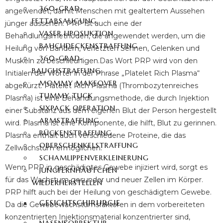
360-GRAD-
angewendet, damit Menschen mit gealtertem Aussehen
FETTABSAUGUNG
jünger aussehen. PRP ist auch eine der
VASER LIPOSUKTION
Behandlungsmethoden, die angewendet werden, um die
BAUCHDECKENSTRAFFUNG
Heilung von Bändern, verletzten Sehnen, Gelenken und
360-GRAD-
Muskeln zu beschleunigen.Das Wort PRP wird von den
BAUCHSTRAFFUNG
Initialen der Wörter in der Phrase „Platelet Rich Plasma“
MOMMY MAKEOVER
abgekürzt. Platelet Rich Plasma (Thrombozytenreiches
TUMMY TUCK
Plasma) ist eine Behandlungsmethode, die durch Injektion
SIXPACK OPERATION
einer Substanz aus dem eigenen Blut der Person hergestellt
ARMSTRAFFUNG
wird. Plasma ist eine Komponente, die hilft, Blut zu gerinnen.
RÜCKENSTRAFFUNG
Plasma enthält auch verschiedene Proteine, die das
OBERSCHENKELSTRAFFUNG
Zellwachstum ermöglichen.
SCHAMLIPPENVERKLEINERUNG
Wenn PRP in geschädigtes Gewebe injiziert wird, sorgt es
JUNGFERNHÄUTCHEN
für das Wachstum gesunder und neuer Zellen im Körper.
WIEDERHERSTELLEN
PRP hilft auch bei der Heilung von geschädigtem Gewebe.
GESICHTSCHIRURGIE
Da die Gewebewachstumsfaktoren in dem vorbereiteten
konzentrierten Injektionsmaterial konzentrierter sind,