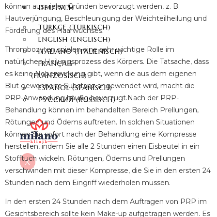
können aus vielen Gründen bevorzugt werden, z. B.
DEUTSCH
Hautverjüngung, Beschleunigung der Weichteilheilung und
TÜRKÇE
(
TÜRKISCH
)
Förderung des Haarwuchses.
ENGLISH
(
ENGLISCH
)
Thrombozyten spielen eine sehr wichtige Rolle im
ITALIANO
(
ITALIENISCH
)
natürlichen Heilungsprozess des Körpers. Die Tatsache, dass
FRANÇAIS
es keine Nebenwirkung gibt, wenn die aus dem eigenen
(
FRANZÖSISCH
)
Blut gewonnene Substanz angewendet wird, macht die
ESPAÑOL
(
SPANISCH
)
PRP-Anwendung häufig bevorzugt.Nach der PRP-
РУССКИЙ
(
RUSSISCH
)
Behandlung können im behandelten Bereich Prellungen,
Rötungen und Ödems auftreten. In solchen Situationen
können Sie sofort nach der Behandlung eine Kompresse
herstellen, indem Sie alle 2 Stunden einen Eisbeutel in ein
Stofftuch wickeln. Rötungen, Ödems und Prellungen
X
verschwinden mit dieser Kompresse, die Sie in den ersten 24
Stunden nach dem Eingriff wiederholen müssen.
In den ersten 24 Stunden nach dem Auftragen von PRP im
Gesichtsbereich sollte kein Make-up aufgetragen werden. Es