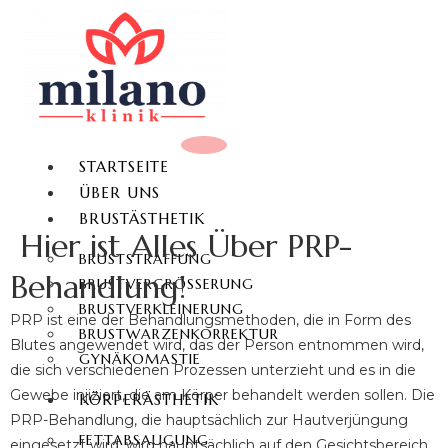
STARTSEITE
ÜBER UNS
BRUSTÄSTHETIK
Hier ist Alles Über PRP-
BRUSTSTRAFFUNG
Behandlung!
BRUSTVERGRÖSSERUNG
BRUSTVERKLEINERUNG
PRP ist eine der Behandlungsmethoden, die in Form des
BRUSTWARZENKORREKTUR
Blutes angewendet wird, das der Person entnommen wird,
GYNÄKOMASTIE
die sich verschiedenen Prozessen unterzieht und es in die
Gewebe injiziert, die am Körper behandelt werden sollen. Die
KÖRPERÄSTHETIK
PRP-Behandlung, die hauptsächlich zur Hautverjüngung
FETTABSAUGUNG
eingesetzt wird, wird hauptsächlich auf den Gesichtsbereich