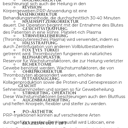
NASENKORREKTUR
beschleunigt sich auch die Heilung in den
REVISION
Körpergeweben.PRP-Anwendung ist eine
NASENKORREKTUR
Behandlungsmethode, die durchschnittlich 30-40 Minuten
NASENSPITZENKORREKTUR
dauert. Die Operation beginnt mit der Entnahme des Blutes
GESICHTSSTRAFFUNG
des Patienten in eine Röhre. Platelet-rich Plasma
STIRNVERKLEINERUNG
(Thrombozytenreiches Plasma) wird verwendet, indem es
HALSSTRAFFUNG
durch Zentrifugation von anderen Vollblutbestandteilen
FOX EYES TÜRKEI
getrennt wird. Thrombozyten fungieren als natürliches
BLEPHAROPLASTIK
Reservoir für Wachstumsfaktoren, die zur Heilung verletzter
BICHEKTOMIE
Gewebe benötigt werden. Wachstumsfaktoren, die von
OHRENKORREKTUR
Thrombozyten abgesondert werden, erhöhen die
FETTABSAUGUNG
Kollagenproduktion sowie die Protein-und Genexpression in
GESICHT
Sehnenstammzellen und sorgen so für Gewebeheilung.
STIRNLIFTING OPERATION
Diese Wachstumsfaktoren beschleunigen auch den Blutfluss
AUGENBRAUENLIFTING
und helfen Knorpeln, flexibler und steifer zu werden.
PO-ÄSTHETIK
PRP-Injektionen können auf verschiedene Arten
durchgeführt werden. Bei Haarausfall wird Lidocain, eine
BRAZILIAN BUTT LIFT